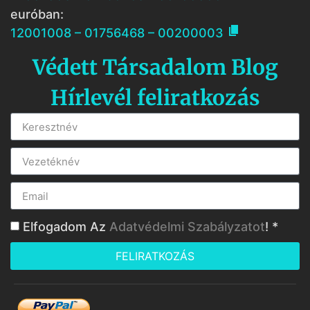
euróban:

12001008 – 01756468 – 00200003
Védett Társadalom Blog
Hírlevél feliratkozás
Elfogadom Az
Adatvédelmi Szabályzatot
! *
FELIRATKOZÁS