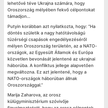
lehetővé téve Ukrajna számára, hogy
Oroszország mélyében fekvő célpontokat
támadjon…
Putyin korábban azt nyilatkozta, hogy: “Ha
döntés születik a nagy hatótávolságú
tüzérségi csapások engedélyezéséről
mélyen Oroszország területén, az a NATO-
országok, az Egyesült Államok és Európa
közvetlen bevonását jelentené az ukrajnai
háborúba. A konfliktus jellege alapvetően
megváltozna. Ez azt jelentené, hogy a
NATO-országok háborúban állnak
Oroszországgal.”
Marija Zaharova, az orosz
külügyminisztérium szóvivője
figyelmeztetett, hogy az orosz célpontok