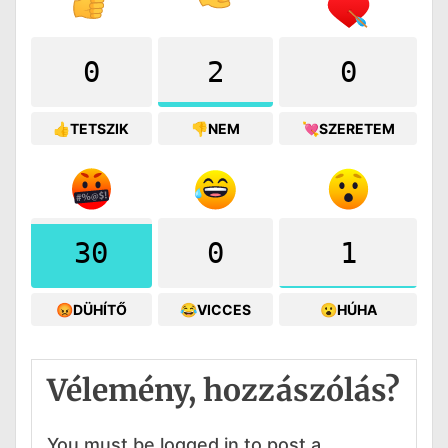
0
2
0
👍TETSZIK
👎NEM
💘SZERETEM
30
0
1
😡DÜHÍTŐ
😂VICCES
😮HÚHA
Vélemény, hozzászólás?
You must be logged in to post a