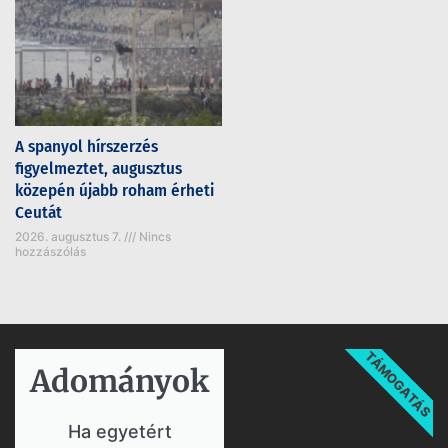
A spanyol hírszerzés
figyelmeztet, augusztus
közepén újabb roham érheti
Ceutát
2026. augusztus 7.
Nincs
hozzászólás
TÁMOGATÁS
Adományok​
Ha egyetért