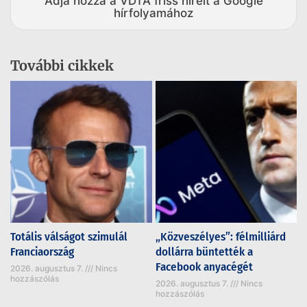
Adja hozzá a VDTA friss híreit a Google
hírfolyamához
További cikkek
Totális válságot szimulál
„Közveszélyes”: félmilliárd
Franciaország
dollárra büntették a
Facebook anyacégét
2026. augusztus 7.
Nincs
hozzászólás
2026. augusztus 7.
Nincs
hozzászólás