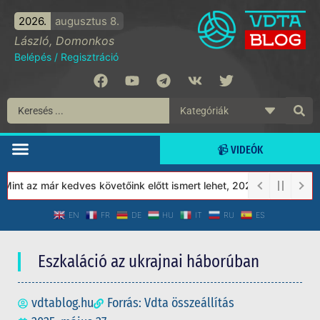
2026.
augusztus 8.
László, Domonkos
Belépés
/
Regisztráció
📹 VIDEÓK
t az már kedves követőink előtt ismert lehet, 2023-tól a Védett 
EN
FR
DE
HU
IT
RU
ES
Eszkaláció az ukrajnai háborúban
vdtablog.hu
Forrás: Vdta összeállítás