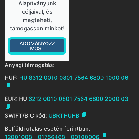
Alapítványunk
céljaival, és
megteheti,
támogasson minket!
ADOMÁNYOZZ
MOST
Anyagi támogatás:
HUF:
HU 8312 0010 0801 7564 6800 1000 06

EUR: HU
6212 0010 0801 7564 6800 2000 03


SWIFT/BIC kód:
UBRTHUHB
Belföldi utalás esetén forintban:

12001008 – 01756468 – 00100006