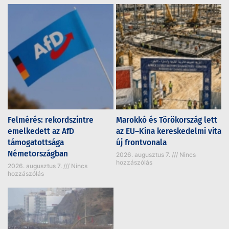
Felmérés: rekordszintre
Marokkó és Törökország lett
emelkedett az AfD
az EU–Kína kereskedelmi vita
támogatottsága
új frontvonala
Németországban
2026. augusztus 7.
Nincs
hozzászólás
2026. augusztus 7.
Nincs
hozzászólás