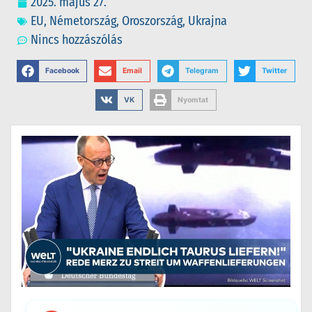
2025. május 27.
EU
,
Németország
,
Oroszország
,
Ukrajna
Nincs hozzászólás
Facebook
Email
Telegram
Twitter
VK
Nyomtat