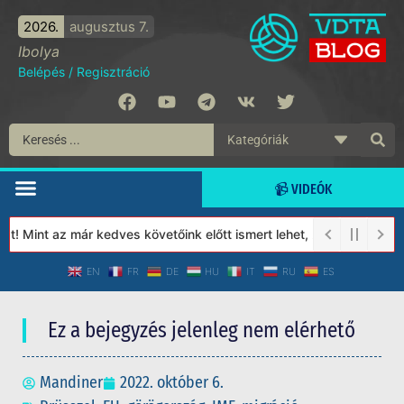
2026.
augusztus 7.
Ibolya
Belépés
/
Regisztráció
📹 VIDEÓK
! Mint az már kedves követőink előtt ismert lehet, 2023-tól a Véd
EN
FR
DE
HU
IT
RU
ES
Ez a bejegyzés jelenleg nem elérhető
Mandiner
2022. október 6.