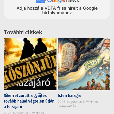
Adja hozzá a VDTA friss híreit a Google
hírfolyamához
További cikkek
Sikerrel zárult a gyűjtés,
Isten haragja
tovább halad végtelen útján
2026. augusztus 5.
Nincs
hozzászólás
a Hazajáró
2026. augusztus 5.
Nincs