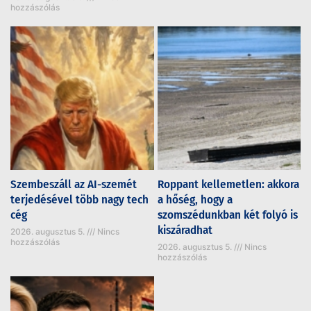
hozzászólás
Szembeszáll az AI-szemét
Roppant kellemetlen: akkora
terjedésével több nagy tech
a hőség, hogy a
cég
szomszédunkban két folyó is
kiszáradhat
2026. augusztus 5.
Nincs
hozzászólás
2026. augusztus 5.
Nincs
hozzászólás