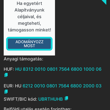
Ha egyetért
Alapítványunk
céljaival, és
megteheti,
támogasson minket!
ADOMÁNYOZZ
MOST
Anyagi támogatás:
HUF:
HU 8312 0010 0801 7564 6800 1000 06

EUR: HU
6212 0010 0801 7564 6800 2000 03


SWIFT/BIC kód:
UBRTHUHB
Belföldi utalás esetén forintban: