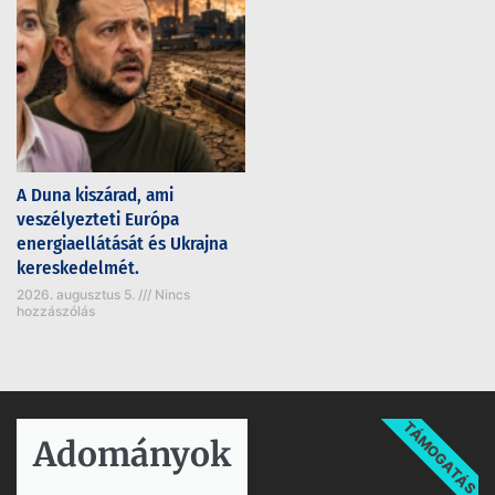
A Duna kiszárad, ami
veszélyezteti Európa
energiaellátását és Ukrajna
kereskedelmét.
2026. augusztus 5.
Nincs
hozzászólás
TÁMOGATÁS
Adományok​