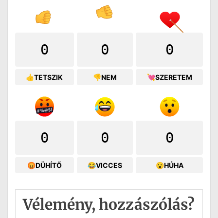
0
0
0
👍TETSZIK
👎NEM
💘SZERETEM
0
0
0
😡DÜHÍTŐ
😂VICCES
😮HÚHA
Vélemény, hozzászólás?