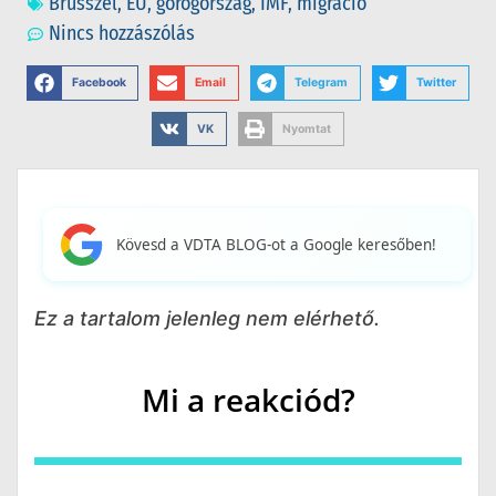
Brüsszel
,
EU
,
görögország
,
IMF
,
migráció
Nincs hozzászólás
Facebook
Email
Telegram
Twitter
VK
Nyomtat
Kövesd a VDTA BLOG-ot a Google keresőben!
Ez a tartalom jelenleg nem elérhető.
Mi a reakciód?