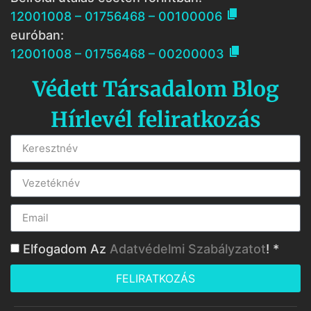

12001008 – 01756468 – 00100006
euróban:

12001008 – 01756468 – 00200003
Védett Társadalom Blog
Hírlevél feliratkozás
Elfogadom Az
Adatvédelmi Szabályzatot
! *
FELIRATKOZÁS