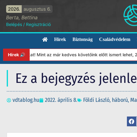
2026.
augusztus 6.
Berta, Bettina
Belépés
/
Regisztráció
Hírek
Biztonság
Családvédelem
ányunkat! Mint az már kedves követőink előtt ismert lehet, 2023-
Hírek 🔊
Ez a bejegyzés jelenl
vdtablog.hu
2022. április 8.
Földi László
,
háború
,
Ma