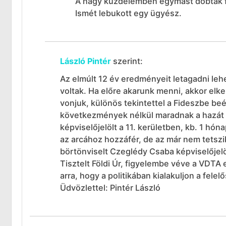
A nagy küzdelemben egymást dobták föl
Ismét lebukott egy ügyész.
László Pintér
szerint:
Az elmúlt 12 év eredményeit letagadni leh
voltak. Ha előre akarunk menni, akkor elk
vonjuk, különös tekintettel a Fideszbe b
következmények nélkül maradnak a hazát 
képviselőjelölt a 11. kerületben, kb. 1 hó
az arcához hozzáfér, de az már nem tetszi
börtönviselt Czeglédy Csaba képviselője
Tisztelt Földi Úr, figyelembe véve a VDTA
arra, hogy a politikában kialakuljon a felel
Üdvözlettel: Pintér László