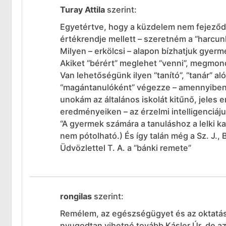
Turay Attila
szerint:
Egyetértve, hogy a küzdelem nem fejeződöt
értékrendje mellett – szeretném a “harcun
Milyen – erkölcsi – alapon bízhatjuk gye
Akiket “bérért” meglehet “venni”, megmon
Van lehetőségünk ilyen “tanító”, “tanár” a
“magántanulóként” végezze – amennyiben
unokám az általános iskolát kitűnő, jeles
eredményeiken – az érzelmi intelligenciá
“A gyermek számára a tanuláshoz a lelki kat
nem pótolható.) És így talán még a Sz. J.,
Üdvözlettel T. A. a “bánki remete”
rongilas
szerint:
Remélem, az egészségügyet és az oktatást
nyugodtan vihetné tovább Kásler Úr, de a