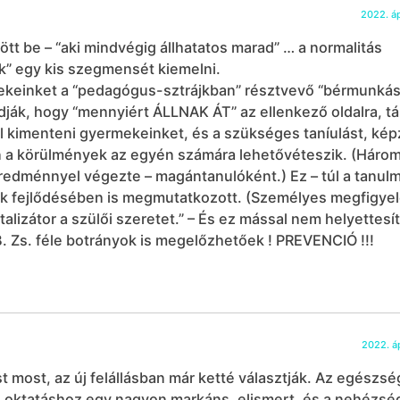
2022. áp
t be – “aki mindvégig állhatatos marad” … a normalitás
k” egy kis szegmensét kiemelni.
rmekeinket a “pedagógus-sztrájkban” résztvevő “bérmunká
dják, hogy “mennyiért ÁLLNAK ÁT” az ellenkező oldalra, t
lól kimenteni gyermekeinket, és a szükséges taníulást, kép
 a körülmények az egyén számára lehetővéteszik. (Háro
 eredménnyel végezte – magántanulóként.) Ez – túl a tanul
juk fejlődésében is megmutatkozott. (Személyes megfigye
alizátor a szülői szeretet.” – És ez mással nem helyettesí
 B. Zs. féle botrányok is megelőzhetőek ! PREVENCIÓ !!!
2022. áp
 most, az új felállásban már ketté választják. Az egészs
z oktatáshoz egy nagyon markáns, elismert, és a nehézsé