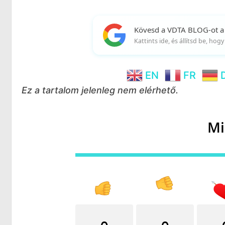
Kövesd a VDTA BLOG-ot a
Kattints ide, és állítsd be, ho
EN
FR
Ez a tartalom jelenleg nem elérhető.
Mi