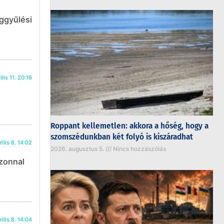
ággyűlési
lis 11. 20:16
Roppant kellemetlen: akkora a hőség, hogy a
szomszédunkban két folyó is kiszáradhat
ilis 8. 14:02
2026. augusztus 5.
Nincs hozzászólás
zonnal
ilis 8. 14:04