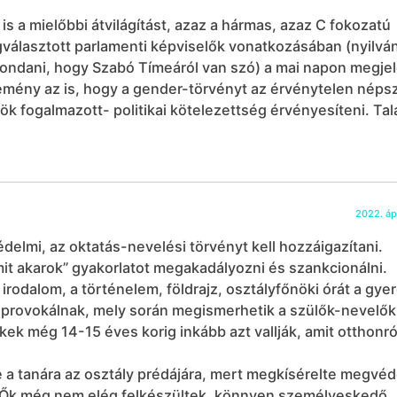
is a mielőbbi átvilágítást, azaz a hármas, azaz C fokozatú
választott parlamenti képviselők vonatkozásában (nyilván
mondani, hogy Szabó Tímeáról van szó) a mai napon megje
lemény az is, hogy a gender-törvényt az érvénytelen nép
ök fogalmazott- politikai kötelezettség érvényesíteni. Tal
2022. ápr
elmi, az oktatás-nevelési törvényt kell hozzáigazítani.
mit akarok” gyakorlatot megakadályozni és szankcionálni.
rodalom, a történelem, földrajz, osztályfőnöki órát a gye
át provokálnak, mely során megismerhetik a szülők-nevelők
rekek még 14-15 éves korig inkább azt vallják, amit otthonró
a tanára az osztály prédájára, mert megkísérelte megvéd
. Ők még nem elég felkészültek, könnyen személyeskedő,