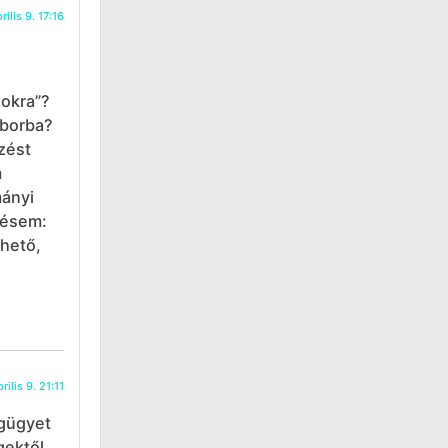
rilis 9. 17:16
sokra”?
áborba?
zést
m
mányi
lésem:
thető,
rilis 9. 21:11
égügyet
gektől