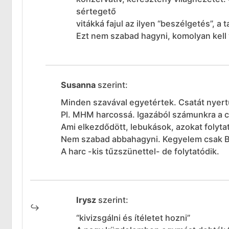
sértegető
vitákká fajul az ilyen “beszélgetés”, 
Ezt nem szabad hagyni, komolyan kell v
Susanna
szerint:
Minden szavával egyetértek. Csatát nyertü
Pl. MHM harcossá. Igazából számunkra a c
Ami elkezdődött, lebukások, azokat folytatn
Nem szabad abbahagyni. Kegyelem csak B
A harc -kis tűzszünettel- de folytatódik.
Irysz
szerint:
“kivizsgálni és ítéletet hozni”