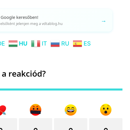
 Google keresőben!
→
gy elsőként jelenjen meg a vdtablog.hu
DE
HU
IT
RU
ES
 a reakciód?