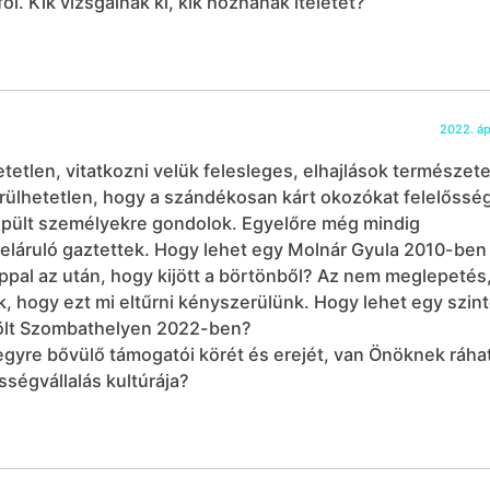
. Kik vizsgálnák ki, kik hoznának ítéletet?
2022. ápr
etetlen, vitatkozni velük felesleges, elhajlások természet
erülhetetlen, hogy a szándékosan kárt okozókat felelőssé
eépült személyekre gondolok. Egyelőre még mindig
eláruló gaztettek. Hogy lehet egy Molnár Gyula 2010-ben
nappal az után, hogy kijött a börtönből? Az nem meglepetés
k, hogy ezt mi eltűrni kényszerülünk. Hogy lehet egy szin
lölt Szombathelyen 2022-ben?
 egyre bővülő támogatói körét és erejét, van Önöknek ráh
ősségvállalás kultúrája?