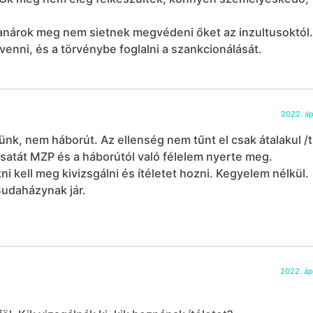
a tanárok meg nem sietnek megvédeni őket az inzultusoktól.
enni, és a törvénybe foglalni a szankcionálását.
2022. ápr
nk, nem háborút. Az ellenség nem tűnt el csak átalakul /t
satát MZP és a háborútól való félelem nyerte meg.
i kell meg kivizsgálni és ítéletet hozni. Kegyelem nélkül.
udaházynak jár.
2022. ápr