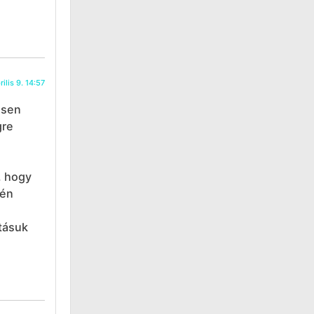
ilis 9. 14:57
esen
gre
, hogy
tén
atásuk