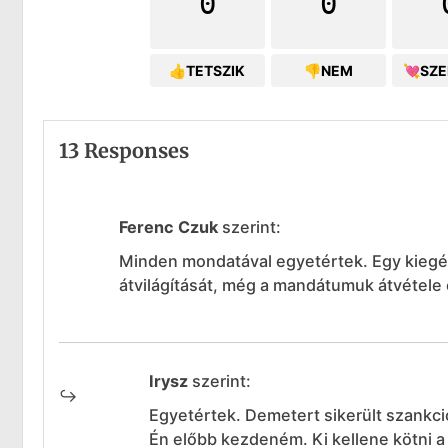
0
0
👍TETSZIK
👎NEM
💘SZ
13 Responses
Ferenc Czuk
szerint:
Minden mondatával egyetértek. Egy kiegész
átvilágítását, még a mandátumuk átvétele 
Irysz
szerint:
Egyetértek. Demetert sikerült szankcio
Én előbb kezdeném. Ki kellene kötni a 