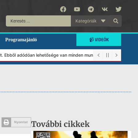
Kategóriák
📹 VIDEÓK
Programajánló
ből adódóan lehetősége van minden munkánkat segíteni kívánó magá
További cikkek
Nyomtat