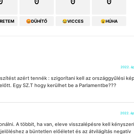
0
0
0
0
ERETEM
😡DÜHÍTŐ
😂VICCES
😮HÚHA
2022. ápr
ítést azért tennék : szigorítani kell az országgyűlési ké
előtt. Egy SZ.T hogy kerülhet be a Parlamentbe???
2022. ápr
nálni. A többit, ha van, eleve visszalépésre kell kényszerí
jelöléshez a büntetlen előéletet és az átvilágítás negatív