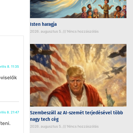
Isten haragja
2026. augusztus 5.
Nincs hozzászólás
ilis 8. 11:35
pviselők
Szembeszáll az AI-szemét terjedésével több
ilis 8. 21:47
nagy tech cég
teni.
2026. augusztus 5.
Nincs hozzászólás