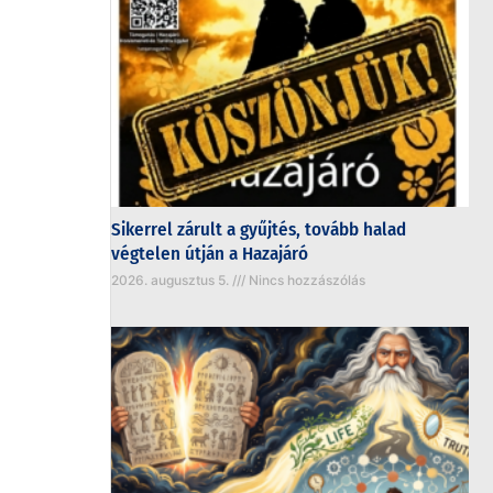
Sikerrel zárult a gyűjtés, tovább halad
végtelen útján a Hazajáró
2026. augusztus 5.
Nincs hozzászólás