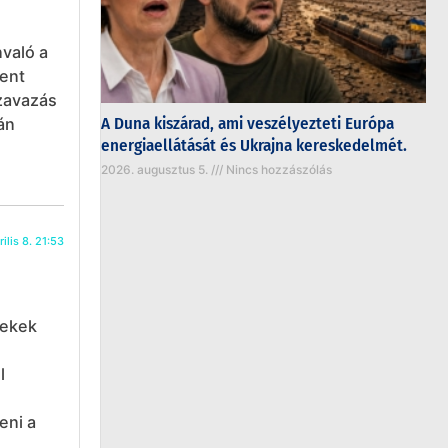
való a
lent
szavazás
A Duna kiszárad, ami veszélyezteti Európa
án
energiaellátását és Ukrajna kereskedelmét.
2026. augusztus 5.
Nincs hozzászólás
ilis 8. 21:53
rekek
l
eni a