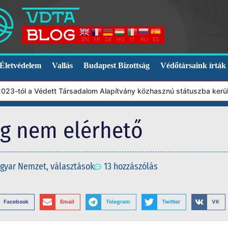
EN
FR
DE
HU
IT
RU
ES
Életvédelem
Vallás
Budapest Bizottság
Védőtársaink írták
tól a Védett Társadalom Alapítvány közhasznú státuszba került. Eb
eg nem elérhető
gyar Nemzet
,
választások
13 hozzászólás
Facebook
Email
Telegram
Twitter
VK