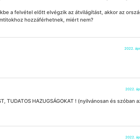
e a felvétel előtt elvégzik az átvilágítást, akkor az orsz
amtitokhoz hozzáférhetnek, miért nem?
2022. ápri
2022. ápr
, TUDATOS HAZUGSÁGOKAT ! (nyilvánosan és szóban a
2022. ápr