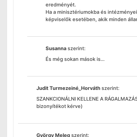
eredményét.
Ha a minisztériumokba és intézményeikb
képviselők esetében, akik minden áll
Susanna
szerint:
És még sokan mások is…
Judit Turmezeiné_Horváth
szerint:
SZANKCIONÁLNI KELLENE A RÁGALMAZÁST
bizonyítékot kérve)
György Meleg
szerint: