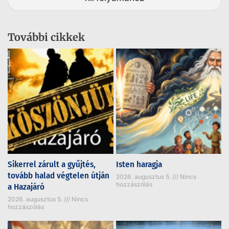
További cikkek
Sikerrel zárult a gyűjtés,
Isten haragja
tovább halad végtelen útján
2026. augusztus 5.
Nincs
hozzászólás
a Hazajáró
2026. augusztus 5.
Nincs
hozzászólás