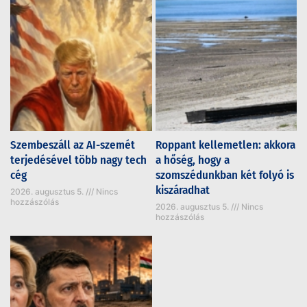
Szembeszáll az AI-szemét
Roppant kellemetlen: akkora
terjedésével több nagy tech
a hőség, hogy a
cég
szomszédunkban két folyó is
kiszáradhat
2026. augusztus 5.
Nincs
hozzászólás
2026. augusztus 5.
Nincs
hozzászólás