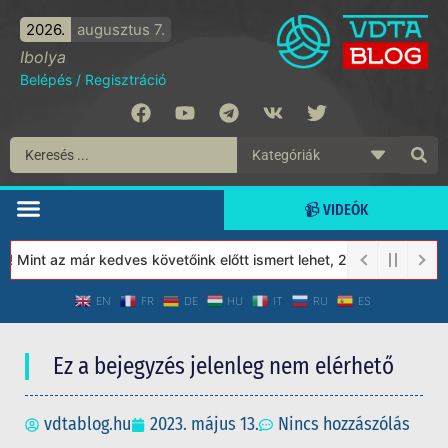
2026.
augusztus 7.
Ibolya
Belépés
/
Regisztráció
📹 VIDEÓK
Mint az már kedves követőink előtt ismert lehet, 2023-tól a Véde
EN
FR
DE
HU
IT
RU
ES
Ez a bejegyzés jelenleg nem elérhető
vdtablog.hu
2023. május 13.
Nincs hozzászólás