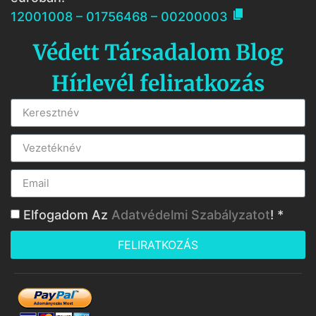

12001008 – 01756468 – 00200003
Védett Társadalom Blog
Hírlevél feliratkozás
Elfogadom Az
Adatvédelmi Szabályzatot
! *
FELIRATKOZÁS