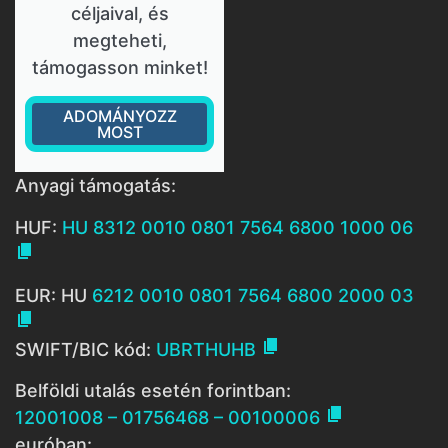
céljaival, és
megteheti,
támogasson minket!
ADOMÁNYOZZ
MOST
Anyagi támogatás:
HUF:
HU 8312 0010 0801 7564 6800 1000 06

EUR: HU
6212 0010 0801 7564 6800 2000 03


SWIFT/BIC kód:
UBRTHUHB
Belföldi utalás esetén forintban:

12001008 – 01756468 – 00100006
euróban: