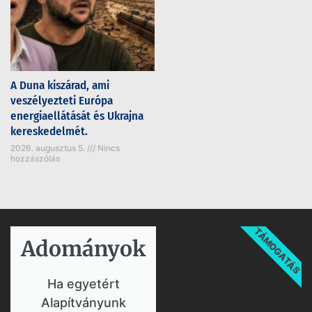
A Duna kiszárad, ami
veszélyezteti Európa
energiaellátását és Ukrajna
kereskedelmét.
2026. augusztus 5.
Nincs
hozzászólás
TÁMOGATÁS
Adományok​
Ha egyetért
Alapítványunk