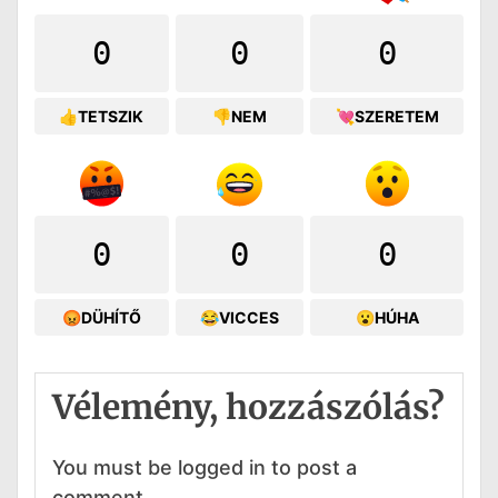
0
0
0
👍TETSZIK
👎NEM
💘SZERETEM
0
0
0
😡DÜHÍTŐ
😂VICCES
😮HÚHA
Vélemény, hozzászólás?
You must be logged in to post a
comment.