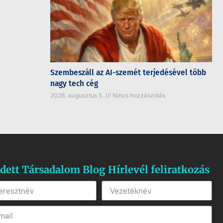
Szembeszáll az AI-szemét terjedésével több
nagy tech cég
2026. augusztus 5.
Nincs hozzászólás
dett Társadalom Blog Hírlevél feliratkozás