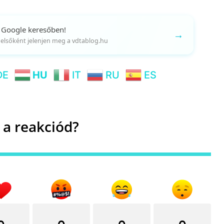
 Google keresőben!
→
gy elsőként jelenjen meg a vdtablog.hu
DE
HU
IT
RU
ES
 a reakciód?