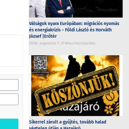
Válságok nyara Európában: migrációs nyomás
és energiakrízis – Földi László és Horváth
József |Erőtér
2026. augusztus 7.
Nincs hozzászólás
Sikerrel zárult a gyűjtés, tovább halad
végtelen útján a Hazajáró