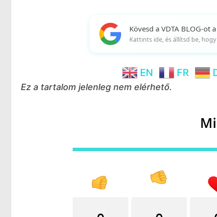
Kövesd a VDTA BLOG-ot a
Kattints ide, és állítsd be, ho
EN
FR
Ez a tartalom jelenleg nem elérhető.
Mi