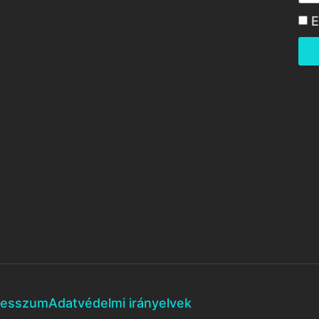
E
resszum
Adatvédelmi irányelvek