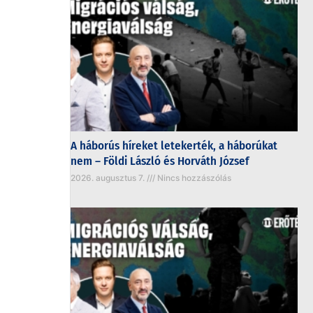
A háborús híreket letekerték, a háborúkat
nem – Földi László és Horváth József
2026. augusztus 7.
Nincs hozzászólás