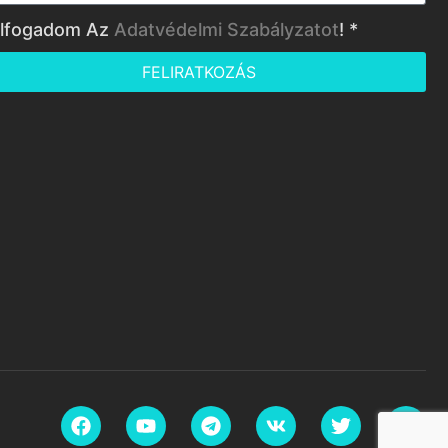
lfogadom Az
Adatvédelmi Szabályzatot
! *
FELIRATKOZÁS