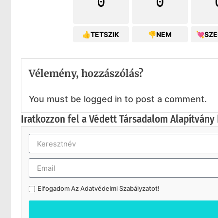
0
0
👍TETSZIK
👎NEM
💘SZ
Vélemény, hozzászólás?
You must be logged in to post a comment.
Iratkozzon fel a Védett Társadalom Alapítvány 
Elfogadom Az
Adatvédelmi Szabályzatot
!