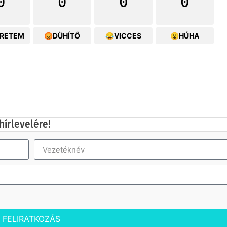
0
0
0
0
ERETEM
😡DÜHÍTŐ
😂VICCES
😮HÚHA
hírlevelére!
FELIRATKOZÁS