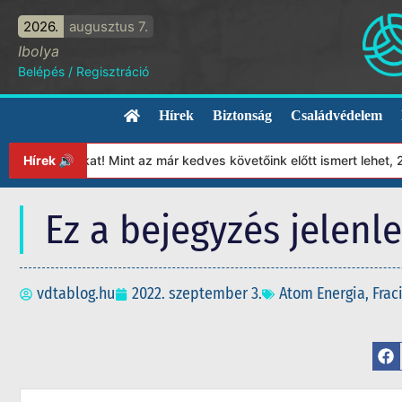
2026.
augusztus 7.
Ibolya
Belépés
/
Regisztráció
Hírek
Biztonság
Családvédelem
tványunkat! Mint az már kedves követőink előtt ismert lehet, 2023
Hírek 🔊
Ez a bejegyzés jelenl
vdtablog.hu
2022. szeptember 3.
Atom Energia
,
Frac