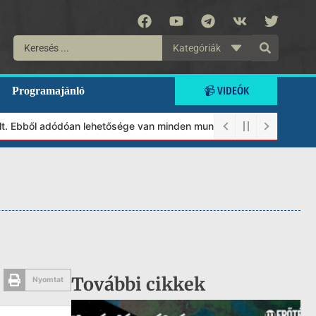
Kategóriák
📹 VIDEÓK
Programajánló
Ebből adódóan lehetősége van minden munkánkat segíteni kívánó ma
További cikkek
Nyomtat