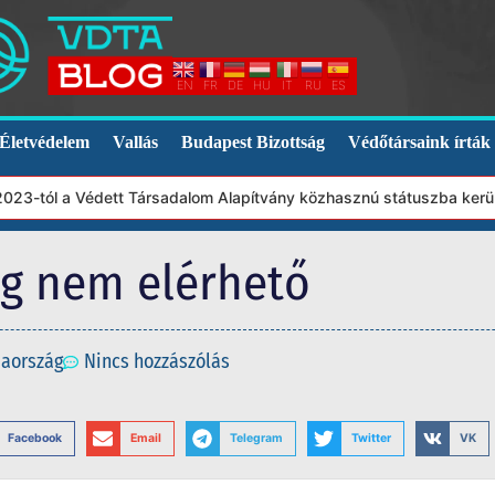
EN
FR
DE
HU
IT
RU
ES
Életvédelem
Vallás
Budapest Bizottság
Védőtársaink írták
-tól a Védett Társadalom Alapítvány közhasznú státuszba került. 
eg nem elérhető
iaország
Nincs hozzászólás
Facebook
Email
Telegram
Twitter
VK