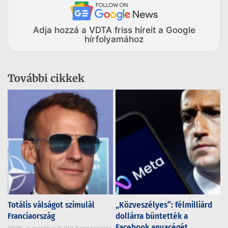
Adja hozzá a VDTA friss híreit a Google
hírfolyamához
További cikkek
Totális válságot szimulál
„Közveszélyes”: félmilliárd
Franciaország
dollárra büntették a
Facebook anyacégét