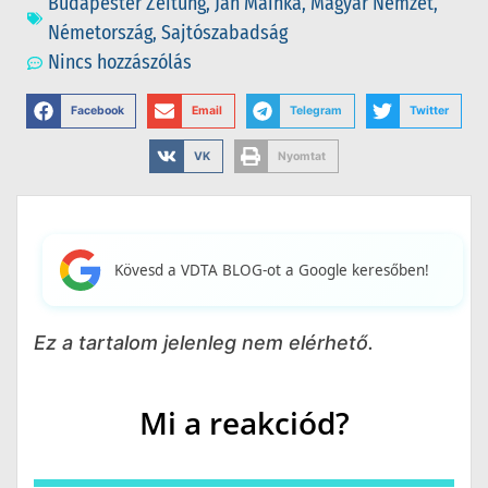
Budapester Zeitung
,
Jan Mainka
,
Magyar Nemzet
,
Németország
,
Sajtószabadság
Nincs hozzászólás
Facebook
Email
Telegram
Twitter
VK
Nyomtat
Kövesd a VDTA BLOG-ot a Google keresőben!
Ez a tartalom jelenleg nem elérhető.
Mi a reakciód?