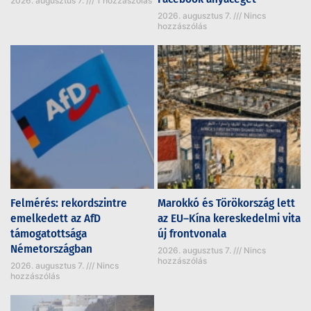
2026. augusztus 7.
1 hozzászólás
2026. augusztus 7.
Nincs
hozzászólás
Felmérés: rekordszintre
Marokkó és Törökország lett
emelkedett az AfD
az EU–Kína kereskedelmi vita
támogatottsága
új frontvonala
Németországban
2026. augusztus 7.
Nincs
hozzászólás
2026. augusztus 7.
Nincs
hozzászólás