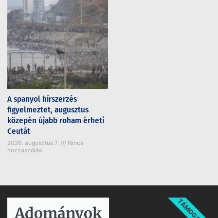
A spanyol hírszerzés
figyelmeztet, augusztus
közepén újabb roham érheti
Ceutát
2026. augusztus 7.
Nincs
hozzászólás
TÁMOGATÁS
Adományok​