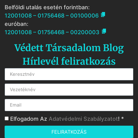
Belföldi utalás esetén forintban:

12001008 – 01756468 – 00100006
euróban:

12001008 – 01756468 – 00200003
Védett Társadalom Blog
Hírlevél feliratkozás
Elfogadom Az
Adatvédelmi Szabályzatot
! *
FELIRATKOZÁS