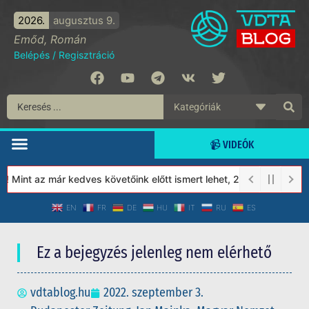
2026.
augusztus 9.
Emőd, Román
Belépés
/
Regisztráció
📹 VIDEÓK
Mint az már kedves követőink előtt ismert lehet, 2023-tól a Véde
EN
FR
DE
HU
IT
RU
ES
Ez a bejegyzés jelenleg nem elérhető
vdtablog.hu
2022. szeptember 3.