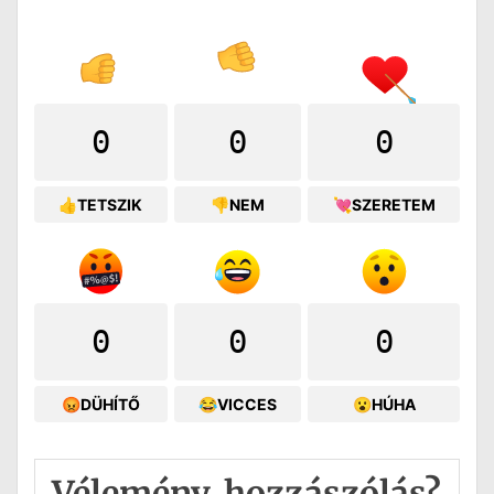
0
0
0
👍TETSZIK
👎NEM
💘SZERETEM
0
0
0
😡DÜHÍTŐ
😂VICCES
😮HÚHA
Vélemény, hozzászólás?