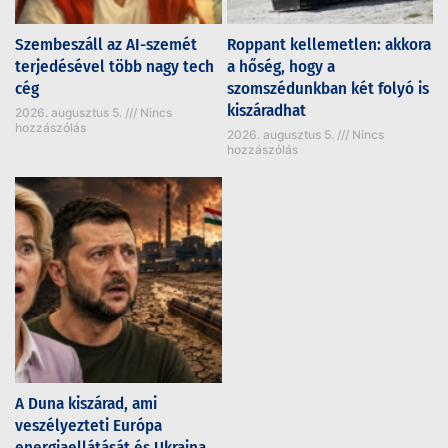
Szembeszáll az AI-szemét
Roppant kellemetlen: akkora
terjedésével több nagy tech
a hőség, hogy a
cég
szomszédunkban két folyó is
kiszáradhat
2026. augusztus 5.
Nincs
hozzászólás
2026. augusztus 5.
Nincs
hozzászólás
A Duna kiszárad, ami
veszélyezteti Európa
energiaellátását és Ukrajna