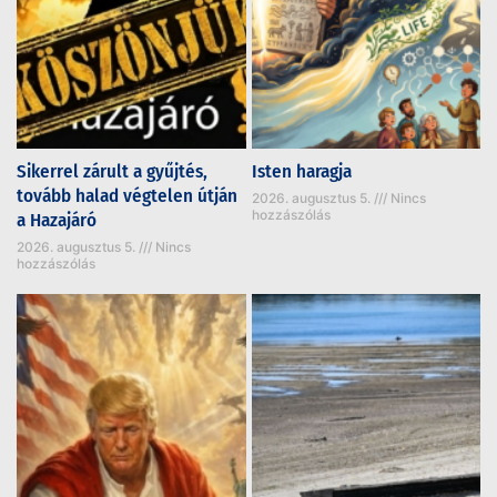
Sikerrel zárult a gyűjtés,
Isten haragja
tovább halad végtelen útján
2026. augusztus 5.
Nincs
hozzászólás
a Hazajáró
2026. augusztus 5.
Nincs
hozzászólás