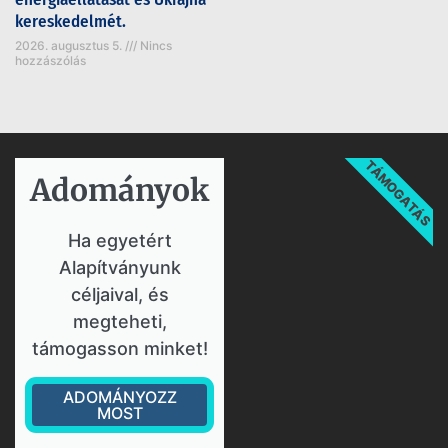
kereskedelmét.
2026. augusztus 5.
Nincs
hozzászólás
TÁMOGATÁS
Adományok​
Ha egyetért
Alapítványunk
céljaival, és
megteheti,
támogasson minket!
ADOMÁNYOZZ
MOST