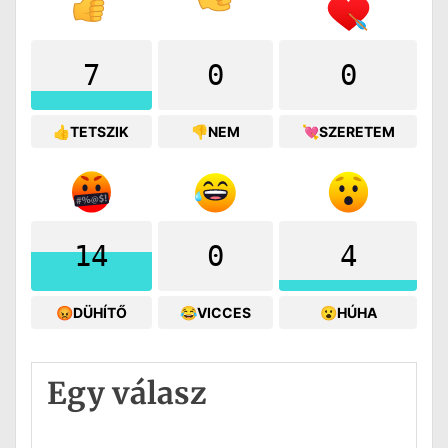
7
0
0
👍TETSZIK
👎NEM
💘SZERETEM
14
0
4
😡DÜHÍTŐ
😂VICCES
😮HÚHA
Egy válasz