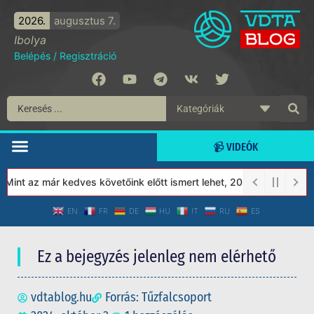
2026.
augusztus 7.
Ibolya
Belépés
/
Regisztráció
📹 VIDEÓK
nt az már kedves követőink előtt ismert lehet, 2023-tól a Védett
EN
FR
DE
HU
IT
RU
ES
Ez a bejegyzés jelenleg nem elérhető
vdtablog.hu
Forrás: Tűzfalcsoport