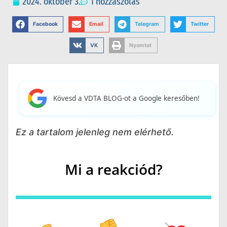
2024. október 3.
1 hozzászólás
Facebook
Email
Telegram
Twitter
VK
Nyomtat
Kövesd a VDTA BLOG-ot a Google keresőben!
Ez a tartalom jelenleg nem elérhető.
Mi a reakciód?