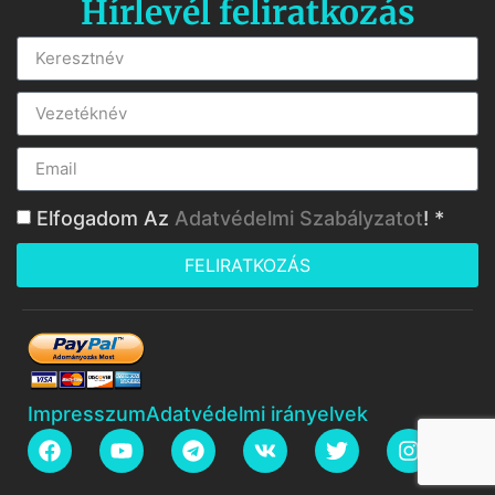
Hírlevél feliratkozás
Elfogadom Az
Adatvédelmi Szabályzatot
! *
FELIRATKOZÁS
Impresszum
Adatvédelmi irányelvek