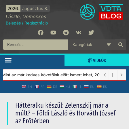
2026.
augusztus 8.
László, Domonkos
Belépés
/
Regisztráció
📹 VIDEÓK
nt az már kedves követőink előtt ismert lehet, 2023-tól a Védett
EN
FR
DE
HU
IT
RU
ES
Háttéralku készül: Zelenszkij már a
múlt? – Földi László és Horváth József
az Erőtérben