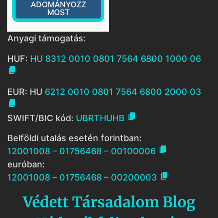
ADOMÁNYOZZ
MOST
Anyagi támogatás:
HUF:
HU 8312 0010 0801 7564 6800 1000 06

EUR: HU
6212 0010 0801 7564 6800 2000 03


SWIFT/BIC kód:
UBRTHUHB
Belföldi utalás esetén forintban:

12001008 – 01756468 – 00100006
euróban:

12001008 – 01756468 – 00200003
Védett Társadalom Blog