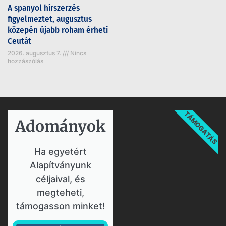
A spanyol hírszerzés
figyelmeztet, augusztus
közepén újabb roham érheti
Ceutát
2026. augusztus 7.
Nincs
hozzászólás
TÁMOGATÁS
Adományok​
Ha egyetért
Alapítványunk
céljaival, és
megteheti,
támogasson minket!