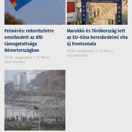
Felmérés: rekordszintre
Marokkó és Törökország lett
emelkedett az AfD
az EU–Kína kereskedelmi vita
támogatottsága
új frontvonala
Németországban
2026. augusztus 7.
Nincs
hozzászólás
2026. augusztus 7.
Nincs
hozzászólás