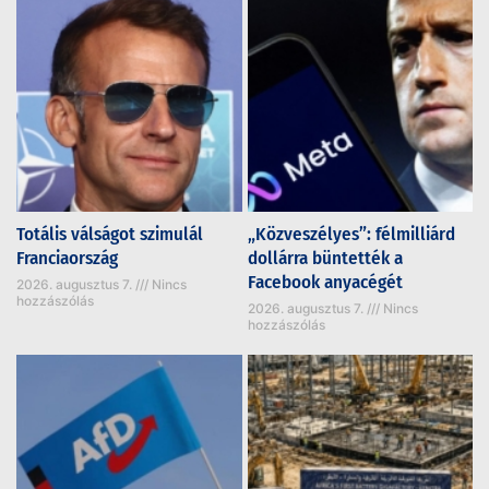
Totális válságot szimulál
„Közveszélyes”: félmilliárd
Franciaország
dollárra büntették a
Facebook anyacégét
2026. augusztus 7.
Nincs
hozzászólás
2026. augusztus 7.
Nincs
hozzászólás