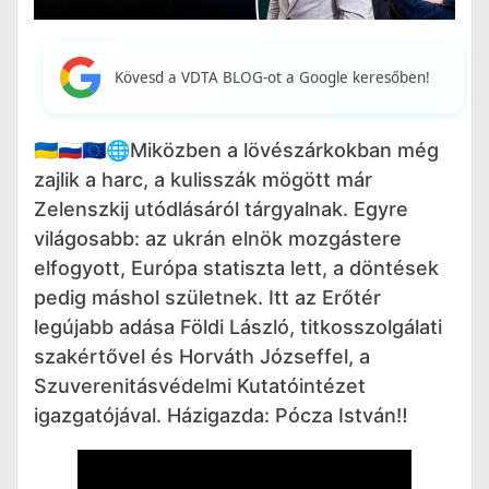
Kövesd a VDTA BLOG-ot a Google keresőben!
🇺🇦🇷🇺🇪🇺🌐Miközben a lövészárkokban még
zajlik a harc, a kulisszák mögött már
Zelenszkij utódlásáról tárgyalnak. Egyre
világosabb: az ukrán elnök mozgástere
elfogyott, Európa statiszta lett, a döntések
pedig máshol születnek. Itt az Erőtér
legújabb adása Földi László, titkosszolgálati
szakértővel és Horváth Józseffel, a
Szuverenitásvédelmi Kutatóintézet
igazgatójával. Házigazda: Pócza István‼️