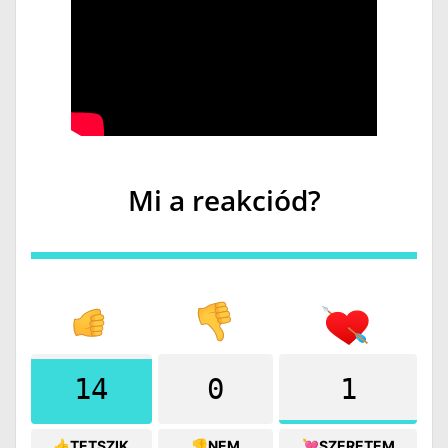
Mi a reakciód?
14
0
1
👍TETSZIK
👎NEM
💘SZERETEM