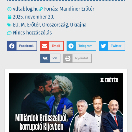
vdtablog.hu
Forrás: Mandiner Erőtér
2025. november 20.
EU
,
M. Erőtér
,
Oroszország
,
Ukrajna
Nincs hozzászólás
Facebook
Email
Telegram
Twitter
VK
Nyomtat