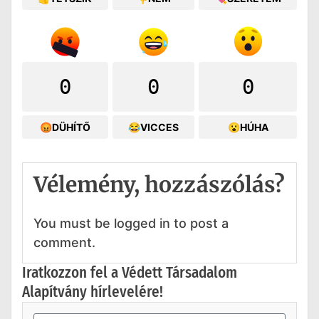
0
0
0
😡DÜHÍTŐ
😂VICCES
😮HÚHA
Vélemény, hozzászólás?
You must be logged in to post a
comment.
Iratkozzon fel a Védett Társadalom
Alapítvány hírlevelére!