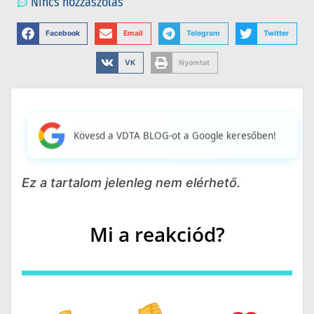
Nincs hozzászólás
Facebook
Email
Telegram
Twitter
VK
Nyomtat
Kövesd a VDTA BLOG-ot a Google keresőben!
Ez a tartalom jelenleg nem elérhető.
Mi a reakciód?