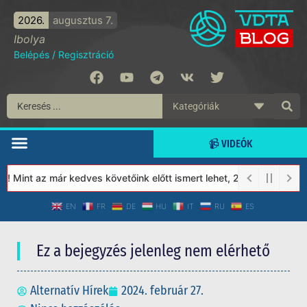
2026.
augusztus 7.
Ibolya
Belépés
/
Regisztráció
📹 VIDEÓK
int az már kedves követőink előtt ismert lehet, 2023-tól a Védet
EN
FR
DE
HU
IT
RU
ES
Ez a bejegyzés jelenleg nem elérhető
Alternatív Hírek
2024. február 27.