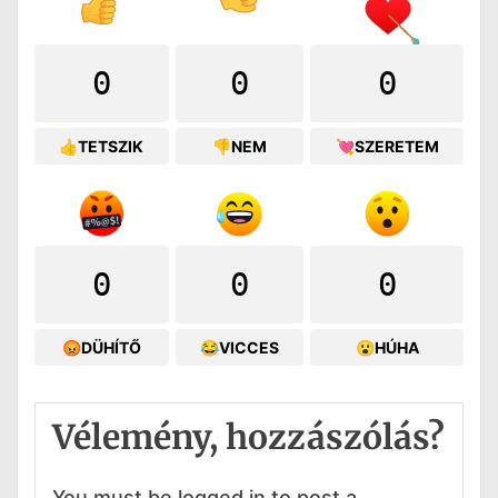
0
0
0
👍TETSZIK
👎NEM
💘SZERETEM
0
0
0
😡DÜHÍTŐ
😂VICCES
😮HÚHA
Vélemény, hozzászólás?
You must be logged in to post a