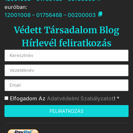
euróban:

12001008 – 01756468 – 00200003
Védett Társadalom Blog
Hírlevél feliratkozás
Elfogadom Az
Adatvédelmi Szabályzatot
! *
FELIRATKOZÁS