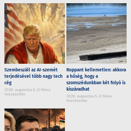
Szembeszáll az AI-szemét
Roppant kellemetlen: akkora
terjedésével több nagy tech
a hőség, hogy a
cég
szomszédunkban két folyó is
kiszáradhat
2026. augusztus 5.
Nincs
hozzászólás
2026. augusztus 5.
Nincs
hozzászólás