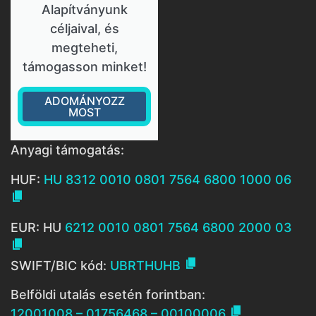
Alapítványunk
céljaival, és
megteheti,
támogasson minket!
ADOMÁNYOZZ
MOST
Anyagi támogatás:
HUF:
HU 8312 0010 0801 7564 6800 1000 06

EUR: HU
6212 0010 0801 7564 6800 2000 03


SWIFT/BIC kód:
UBRTHUHB
Belföldi utalás esetén forintban:

12001008 – 01756468 – 00100006