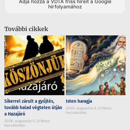
Adja hozzá a VDTA friss híreit a Google
hírfolyamához
További cikkek
Sikerrel zárult a gyűjtés,
Isten haragja
tovább halad végtelen útján
2026. augusztus 5.
Nincs
hozzászólás
a Hazajáró
2026. augusztus 5.
Nincs
hozzászólás