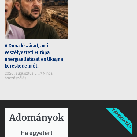
A Duna kiszárad, ami
veszélyezteti Európa
energiaellátását és Ukrajna
kereskedelmét.
2026. augusztus 5.
Nincs
hozzászólás
TÁMOGATÁS
Adományok​
Ha egyetért