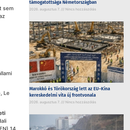
támogatottsága Németországban
et sem
2026. augusztus 7.
Nincs hozzászólás
az
llami
Marokkó és Törökország lett az EU–Kína
, Le
kereskedelmi vita új frontvonala
2026. augusztus 7.
Nincs hozzászólás
ti
ali
 EN) 14