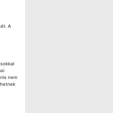
ét. A
 sokkal
si
anis nem
lehetnek