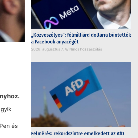
„Közveszélyes”: félmilliárd dollárra büntették
a Facebook anyacégét
2026. augusztus 7.
Nincs hozzászólás
ányhoz.
egyik
 Pen és
Felmérés: rekordszintre emelkedett az AfD