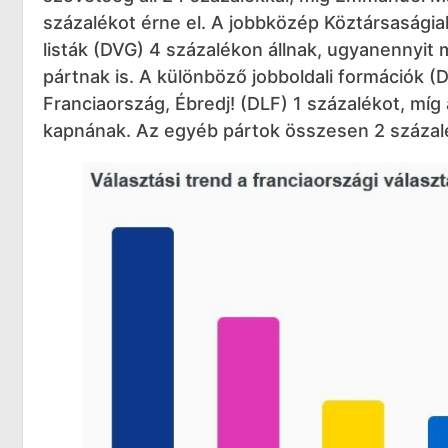
százalékot érne el. A jobbközép Köztársaságia
listák (DVG) 4 százalékon állnak, ugyanennyit
pártnak is. A különböző jobboldali formációk 
Franciaország, Ébredj! (DLF) 1 százalékot, míg 
kapnának. Az egyéb pártok összesen 2 százalé