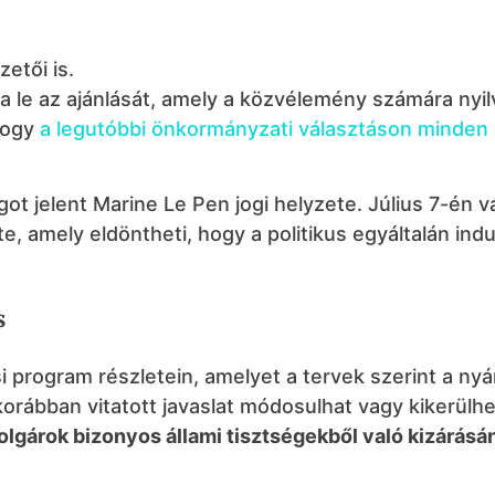
etői is.
tja le az ajánlását, amely a közvélemény számára nyi
hogy
a legutóbbi önkormányzati választáson minden 
ot jelent Marine Le Pen jogi helyzete. Július 7-én v
ete, amely eldöntheti, hogy a politikus egyáltalán ind
s
i program részletein, amelyet a tervek szerint a nyá
orábban vitatott javaslat módosulhat vagy kikerülhe
olgárok bizonyos állami tisztségekből való kizárásá