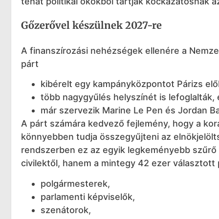
tehát politikai okokból tartják kockázatosnak
Gőzerővel készülnek 2027-re
A finanszírozási nehézségek ellenére a Nemz
párt
kibérelt egy kampányközpontot Párizs elő
több nagygyűlés helyszínét is lefoglalták,
már szervezik Marine Le Pen és Jordan Bardel
A párt számára kedvező fejlemény, hogy a kor
könnyebben tudja összegyűjteni az elnökjelölts
rendszerben ez az egyik legkeményebb szűrő a
civilektől, hanem a mintegy 42 ezer választott 
polgármesterek,
parlamenti képviselők,
szenátorok,