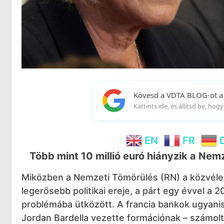
Kövesd a VDTA BLOG-ot a
Kattints ide, és állítsd be, ho
EN
FR
Több mint 10 millió euró hiányzik a Ne
Miközben a Nemzeti Tömörülés (RN) a közvélem
legerősebb politikai ereje, a párt egy évvel a 
problémába ütközött. A francia bankok ugyanis
Jordan Bardella vezette formációnak – számolt