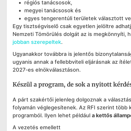
régiós tanácsosok,
megyei tanácsosok és
egyes tengerentúli területek választott vez
Egy tisztségviselő csak egyetlen jelöltre adha
Nemzeti Tömörülés dolgát az is megkönnyíti, 
jobban szerepeltek
.
Ugyanakkor továbbra is jelentős bizonytalanság
ugyanis annak a fellebbviteli eljárásnak az ítél
2027-es elnökválasztáson.
Készül a program, de sok a nyitott kérdé
A párt szakértői jelenleg dolgoznak a választás
folyamán véglegesítenek. Az RFI szerint több k
programból. Ilyen lehet például
a kettős államp
A vezetés emellett