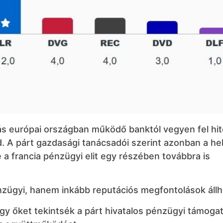
ás európai országban működő banktól vegyen fel hite
d. A párt gazdasági tanácsadói szerint azonban a hel
a francia pénzügyi elit egy részében továbbra is
nzügyi, hanem inkább reputációs megfontolások állh
y őket tekintsék a párt hivatalos pénzügyi támogat