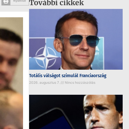
További cikkek
Nyomtat
Totális válságot szimulál Franciaország
2026. augusztus 7.
Nincs hozzászólás