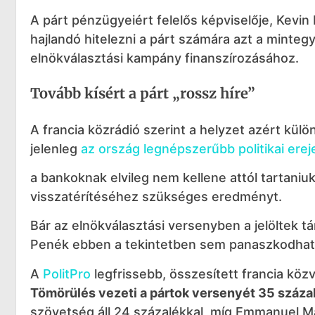
A párt pénzügyeiért felelős képviselője, Kevin
hajlandó hitelezni a párt számára azt a minteg
elnökválasztási kampány finanszírozásához.
Tovább kísért a párt „rossz híre”
A francia közrádió szerint a helyzet azért kü
jelenleg
az ország legnépszerűbb politikai erej
a bankoknak elvileg nem kellene attól tartani
visszatérítéséhez szükséges eredményt.
Bár az elnökválasztási versenyben a jelöltek 
Penék ebben a tekintetben sem panaszkodhat
A
PolitPro
legfrissebb, összesített francia köz
Tömörülés vezeti a pártok versenyét 35 százal
szövetség áll 24 százalékkal, míg Emmanuel Ma