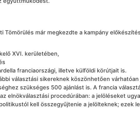
 az együttműködést.
eti Tömörülés már megkezdte a kampány előkészítés
kelő XVI. kerületében,
 és
la franciaországi, illetve külföldi körútjait is.
ábbi választási sikereknek köszönhetően várhatóan
éghez szükséges 500 ajánlást is. A francia választá
z elnökválasztási procedúrában: a jelöléseket ugy
politikustól kell összegyűjtenie a jelölteknek; ezek 