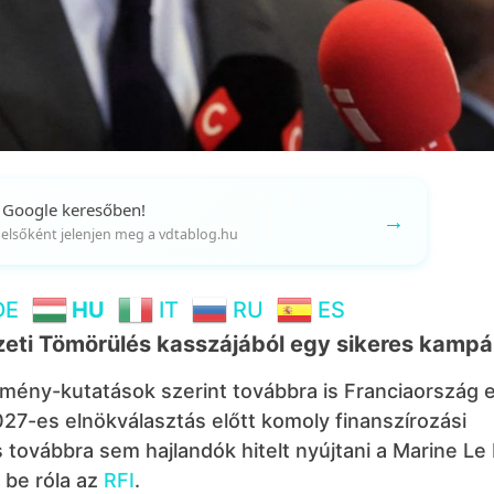
 Google keresőben!
→
gy elsőként jelenjen meg a vdtablog.hu
DE
HU
IT
RU
ES
mzeti Tömörülés kasszájából egy sikeres kamp
ény-kutatások szerint továbbra is Franciaország 
2027-es elnökválasztás előtt komoly finanszírozási
 továbbra sem hajlandók hitelt nyújtani a Marine Le
 be róla az
RFI
.