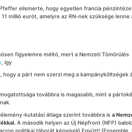
 Pfeffer elismerte, hogy egyetlen francia pénzintéz
y 11 millió eurót, amelyre az RN-nek szüksége lenne 
lönösen figyelemre méltó, mert a Nemzeti Tömörülés
e
, így
uk, hogy a párt nem szerzi meg a kampányköltségek á
támogatottsága továbbra is magasabb, mint a pártoké
nak.
vélemény-kutatási átlaga szerint továbbra is
a Nemze
ékkal.
A második helyen az Új Népfront (NFP) balold
cron politikai táborát képviselő Együtt! (Ensemble,