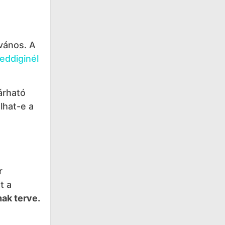
lvános. A
eddiginél
árható
ulhat-e a
r
t a
nak terve.