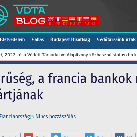
EN
FR
DE
HU
IT
RU
ES
Életvédelem
Vallás
Budapest Bizottság
Védőtársaink írták
23-tól a Védett Társadalom Alapítvány közhasznú státuszba került
rűség, a francia bankok 
ártjának
Franciaország
Nincs hozzászólás