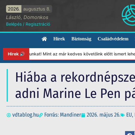
2026.
augusztus 8.
László, Domonkos
Belépés
/
Regisztráció
Hírek
Biztonság
Családvédelem
ítványunkat! Mint az már kedves követőink előtt ismert lehet, 20
Hírek 🔊
Hiába a rekordnépsze
adni Marine Le Pen p
vdtablog.hu
Forrás: Mandiner
2026. május 26.
EU
,