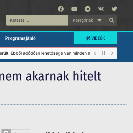
Kategóriák
📹 VIDEÓK
Programajánló
. Ebből adódóan lehetősége van minden munkánkat segíteni kívánó 
nem akarnak hitelt