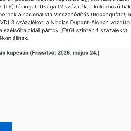
k (LR) támogatottsága 12 százalék, a különböző balo
 mérnek a nacionalista Visszahódítás (Reconquête!, 
(DVD) 3 százalékot, a Nicolas Dupont-Aignan vezette
a szélsőbaloldali pártok (EXG) szintén 1 százalékot
kon állnak.