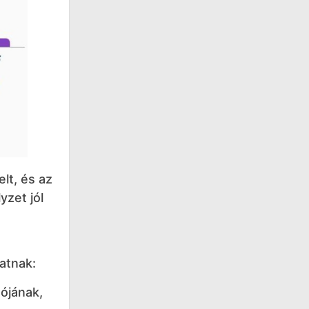
lt, és az
yzet jól
atnak:
ójának,