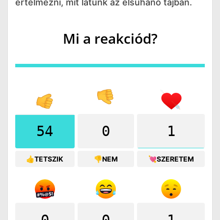
értelmezni, mit látunk az elsuhanó tájban.
Mi a reakciód?
54
0
1
👍TETSZIK
👎NEM
💘SZERETEM
0
0
1