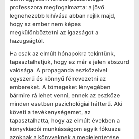
professzora megfogalmazta: a jövő
legnehezebb kihívása abban rejlik majd,
hogy az ember nem képes
megkülönböztetni az igazságot a
hazugságtól.
Ha csak az elmúlt hónapokra tekintünk,
tapasztalhatjuk, hogy ez már a jelen abszurd
valósága. A propaganda eszközeivel
egyszerű és könnyű félrevezetni az
embereket. A tömegeket lényegében
bármire rá lehet venni, ennek az eszköze
minden esetben pszichológiai hátterű. Aki
követi a tevékenységemet, az
tapasztalhatta, hogy az elmúlt években a
könyvkiadói munkásságom egyik fókusza
azoknak a könyveknek a megjelentetése,