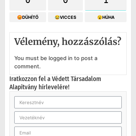
😡DÜHÍTŐ
😂VICCES
😮HÚHA
Vélemény, hozzászólás?
You must be logged in to post a
comment.
Iratkozzon fel a Védett Társadalom
Alapítvány hírlevelére!