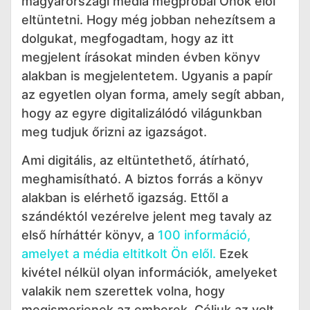
magyarországi média megpróbál Önök elől
eltüntetni. Hogy még jobban nehezítsem a
dolgukat, megfogadtam, hogy az itt
megjelent írásokat minden évben könyv
alakban is megjelentetem. Ugyanis a papír
az egyetlen olyan forma, amely segít abban,
hogy az egyre digitalizálódó világunkban
meg tudjuk őrizni az igazságot.
Ami digitális, az eltüntethető, átírható,
meghamisítható. A biztos forrás a könyv
alakban is elérhető igazság. Ettől a
szándéktól vezérelve jelent meg tavaly az
első hírháttér könyv, a
100 információ,
amelyet a média eltitkolt Ön elől.
Ezek
kivétel nélkül olyan információk, amelyeket
valakik nem szerettek volna, hogy
megismerjenek az emberek. Céljuk az volt,