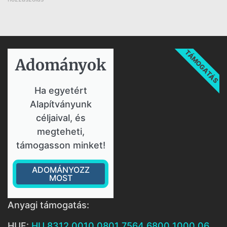
TÁMOGATÁS
Adományok​
Ha egyetért
Alapítványunk
céljaival, és
megteheti,
támogasson minket!
ADOMÁNYOZZ
MOST
Anyagi támogatás:
HUF:
HU 8312 0010 0801 7564 6800 1000 06