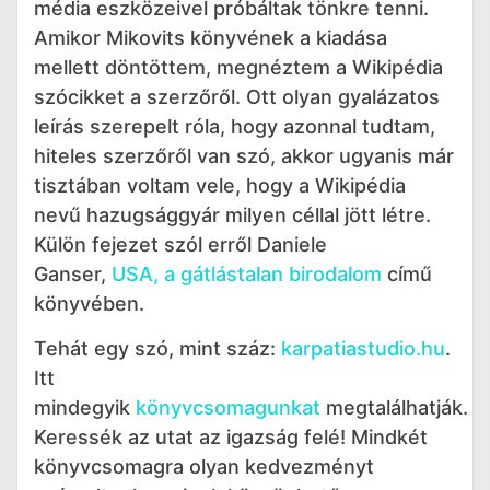
média eszközeivel próbáltak tönkre tenni.
Amikor Mikovits könyvének a kiadása
mellett döntöttem, megnéztem a Wikipédia
szócikket a szerzőről. Ott olyan gyalázatos
leírás szerepelt róla, hogy azonnal tudtam,
hiteles szerzőről van szó, akkor ugyanis már
tisztában voltam vele, hogy a Wikipédia
nevű hazugsággyár milyen céllal jött létre.
Külön fejezet szól erről Daniele
Ganser,
USA, a gátlástalan birodalom
című
könyvében.
Tehát egy szó, mint száz:
karpatiastudio.hu
.
Itt
mindegyik
könyvcsomagunkat
megtalálhatják.
Keressék az utat az igazság felé! Mindkét
könyvcsomagra olyan kedvezményt