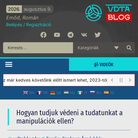
2026.
augusztus 9.
Emőd, Román
Belépés
/
Regisztráció
📹 VIDEÓK
ár kedves követőink előtt ismert lehet, 2023-tól a Védett Társada
EN
FR
DE
HU
IT
RU
ES
Hogyan tudjuk védeni a tudatunkat a
manipulációk ellen?