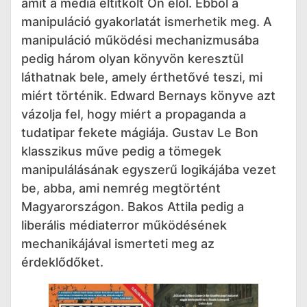
amit a média eltitkolt Ön elől. Ebből a
manipuláció gyakorlatát ismerhetik meg. A
manipuláció működési mechanizmusába
pedig három olyan könyvön keresztül
láthatnak bele, amely érthetővé teszi, mi
miért történik. Edward Bernays könyve azt
vázolja fel, hogy miért a propaganda a
tudatipar fekete mágiája. Gustav Le Bon
klasszikus műve pedig a tömegek
manipulálásának egyszerű logikájába vezet
be, abba, ami nemrég megtörtént
Magyarországon. Bakos Attila pedig a
liberális médiaterror működésének
mechanikájával ismerteti meg az
érdeklődőket.