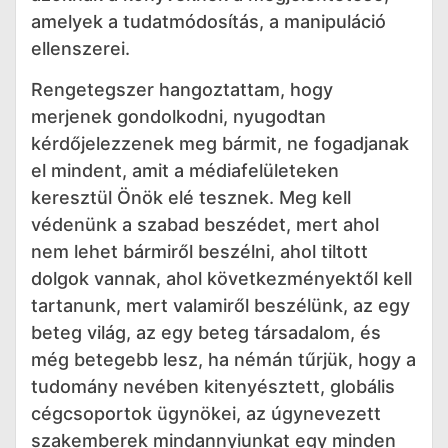
amelyek a tudatmódosítás, a manipuláció
ellenszerei.
Rengetegszer hangoztattam, hogy
merjenek gondolkodni, nyugodtan
kérdőjelezzenek meg bármit, ne fogadjanak
el mindent, amit a médiafelületeken
keresztül Önök elé tesznek. Meg kell
védenünk a szabad beszédet, mert ahol
nem lehet bármiről beszélni, ahol tiltott
dolgok vannak, ahol következményektől kell
tartanunk, mert valamiről beszélünk, az egy
beteg világ, az egy beteg társadalom, és
még betegebb lesz, ha némán tűrjük, hogy a
tudomány nevében kitenyésztett, globális
cégcsoportok ügynökei, az úgynevezett
szakemberek mindannyiunkat egy minden