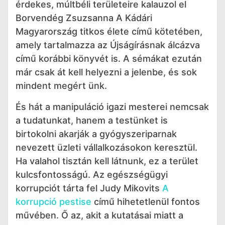
érdekes, múltbéli területeire kalauzol el
Borvendég Zsuzsanna A Kádári
Magyarország titkos élete című kötetében,
amely tartalmazza az Újságírásnak álcázva
című korábbi könyvét is. A sémákat ezután
már csak át kell helyezni a jelenbe, és sok
mindent megért ünk.
És hát a manipuláció igazi mesterei nemcsak
a tudatunkat, hanem a testünket is
birtokolni akarják a gyógyszeriparnak
nevezett üzleti vállalkozásokon keresztül.
Ha valahol tisztán kell látnunk, ez a terület
kulcsfontosságú. Az egészségügyi
korrupciót tárta fel Judy Mikovits
A
korrupció pestise
című hihetetlenül fontos
művében. Ő az, akit a kutatásai miatt a