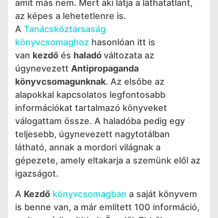
amit más nem. Mert aki látja a láthatatlant,
az képes a lehetetlenre is.
A
Tanácsköztársaság
könyvcsomaghoz
hasonlóan itt is
van
kezdő
és
haladó
változata az
úgynevezett
Antipropaganda
könyvcsomagunknak
. Az elsőbe az
alapokkal kapcsolatos legfontosabb
információkat tartalmazó könyveket
válogattam össze. A haladóba pedig egy
teljesebb, úgynevezett nagytotálban
látható, annak a mordori világnak a
gépezete, amely eltakarja a szemünk elől az
igazságot.
A
Kezdő
könyvcsomagban
a saját könyvem
is benne van, a már említett 100 információ,