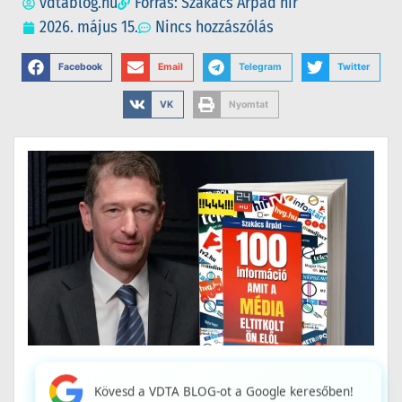
vdtablog.hu
Forrás: Szakacs Árpád hír
2026. május 15.
Nincs hozzászólás
Facebook
Email
Telegram
Twitter
VK
Nyomtat
Kövesd a VDTA BLOG-ot a Google keresőben!