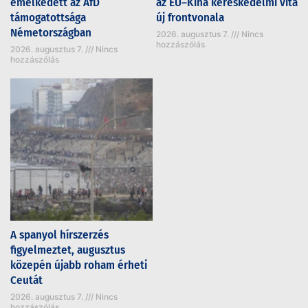
emelkedett az AfD
az EU–Kína kereskedelmi vita
támogatottsága
új frontvonala
Németországban
2026. augusztus 7.
Nincs
hozzászólás
2026. augusztus 7.
Nincs
hozzászólás
A spanyol hírszerzés
figyelmeztet, augusztus
közepén újabb roham érheti
Ceutát
2026. augusztus 7.
Nincs
hozzászólás