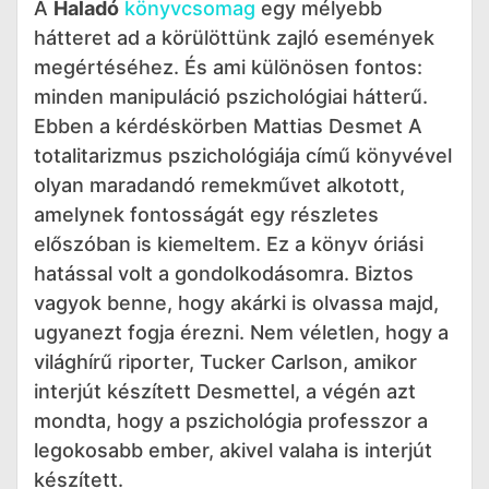
A
Haladó
könyvcsomag
egy mélyebb
hátteret ad a körülöttünk zajló események
megértéséhez. És ami különösen fontos:
minden manipuláció pszichológiai hátterű.
Ebben a kérdéskörben Mattias Desmet A
totalitarizmus pszichológiája című könyvével
olyan maradandó remekművet alkotott,
amelynek fontosságát egy részletes
előszóban is kiemeltem. Ez a könyv óriási
hatással volt a gondolkodásomra. Biztos
vagyok benne, hogy akárki is olvassa majd,
ugyanezt fogja érezni. Nem véletlen, hogy a
világhírű riporter, Tucker Carlson, amikor
interjút készített Desmettel, a végén azt
mondta, hogy a pszichológia professzor a
legokosabb ember, akivel valaha is interjút
készített.