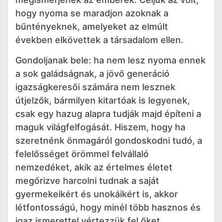
hogy nyoma se maradjon azoknak a
bűntényeknek, amelyeket az elmúlt
években elkövettek a társadalom ellen.
Gondoljanak bele: ha nem lesz nyoma ennek
a sok galádságnak, a jövő generáció
igazságkeresői számára nem lesznek
útjelzők, bármilyen kitartóak is legyenek,
csak egy hazug alapra tudják majd építeni a
maguk világfelfogását. Hiszem, hogy ha
szeretnénk önmagáról gondoskodni tudó, a
felelősséget örömmel felvállaló
nemzedéket, akik az értelmes életet
megőrizve harcolni tudnak a saját
gyermekeikért és unokáikért is, akkor
létfontosságú, hogy minél több hasznos és
igaz ismerettel vértezzük fel őket.