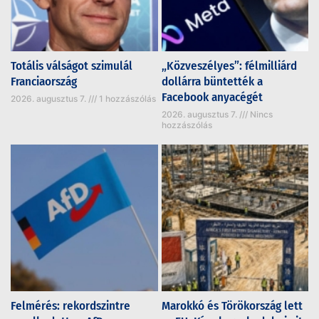
Totális válságot szimulál
„Közveszélyes”: félmilliárd
Franciaország
dollárra büntették a
Facebook anyacégét
2026. augusztus 7.
1 hozzászólás
2026. augusztus 7.
Nincs
hozzászólás
Felmérés: rekordszintre
Marokkó és Törökország lett