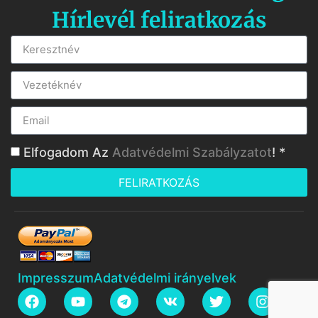
Hírlevél feliratkozás
Elfogadom Az
Adatvédelmi Szabályzatot
! *
FELIRATKOZÁS
Impresszum
Adatvédelmi irányelvek