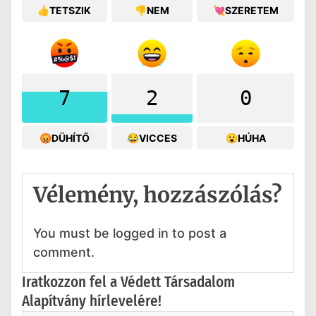
👍TETSZIK
👎NEM
💘SZERETEM
7
2
0
😡DÜHÍTŐ
😂VICCES
😮HÚHA
Vélemény, hozzászólás?
You must be logged in to post a
comment.
Iratkozzon fel a Védett Társadalom
Alapítvány hírlevelére!