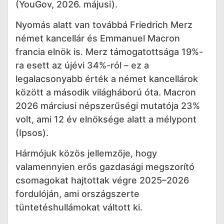
(YouGov, 2026. májusi).
Nyomás alatt van továbbá Friedrich Merz
német kancellár és Emmanuel Macron
francia elnök is. Merz támogatottsága 19%-
ra esett az újévi 34%-ról – ez a
legalacsonyabb érték a német kancellárok
között a második világháború óta. Macron
2026 márciusi népszerűségi mutatója 23%
volt, ami 12 év elnöksége alatt a mélypont
(Ipsos).
Hármójuk közös jellemzője, hogy
valamennyien erős gazdasági megszorító
csomagokat hajtottak végre 2025–2026
fordulóján, ami országszerte
tüntetéshullámokat váltott ki.