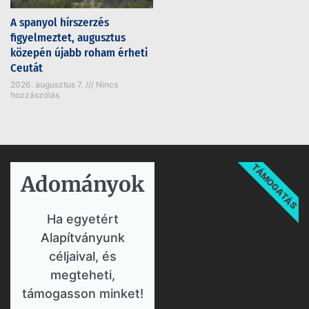
A spanyol hírszerzés
figyelmeztet, augusztus
közepén újabb roham érheti
Ceutát
2026. augusztus 7.
Nincs
hozzászólás
TÁMOGATÁS
Adományok​
Ha egyetért
Alapítványunk
céljaival, és
megteheti,
támogasson minket!