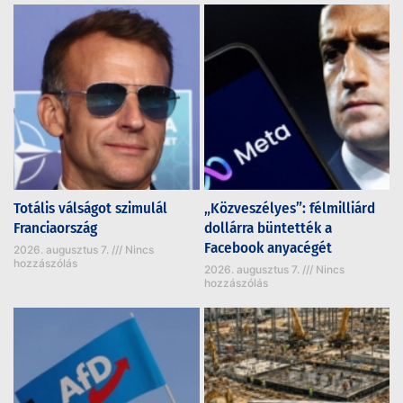
Totális válságot szimulál
„Közveszélyes”: félmilliárd
Franciaország
dollárra büntették a
Facebook anyacégét
2026. augusztus 7.
Nincs
hozzászólás
2026. augusztus 7.
Nincs
hozzászólás