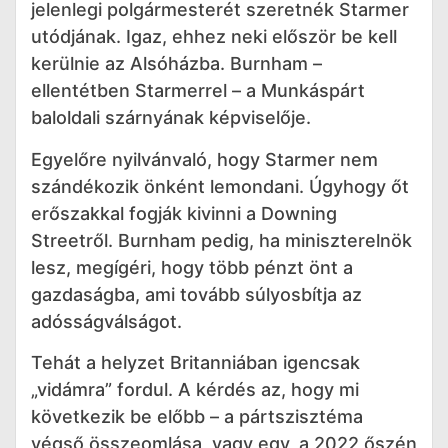
jelenlegi polgármesterét szeretnék Starmer
utódjának. Igaz, ehhez neki először be kell
kerülnie az Alsóházba. Burnham –
ellentétben Starmerrel – a Munkáspárt
baloldali szárnyának képviselője.
Egyelőre nyilvánvaló, hogy Starmer nem
szándékozik önként lemondani. Úgyhogy őt
erőszakkal fogják kivinni a Downing
Streetről. Burnham pedig, ha miniszterelnök
lesz, megígéri, hogy több pénzt önt a
gazdaságba, ami tovább súlyosbítja az
adósságválságot.
Tehát a helyzet Britanniában igencsak
„vidámra” fordul. A kérdés az, hogy mi
következik be előbb – a pártszisztéma
végső összeomlása, vagy egy, a 2022 őszén