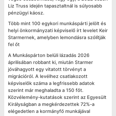
Liz Truss idején tapasztaltnál is súlyosabb
pénzügyi káosz.
Több mint 100 egykori munkáspárti jelölt és
helyi önkormányzati képviselő írt levelet Keir
Starmernek, amelyben lemondásra szólítják
fel őt
A Munkáspárton belüli lázadás 2026
áprilisában robbant ki, miután Starmer
jóváhagyott egy vitatott törvényt a
migrációról. A levélhez csatlakozott
képviselők száma a legfrissebb adatok
szerint már meghaladta a 150 főt.
Közvélemény-kutatások szerint az Egyesült
Királyságban a megkérdezettek 72%-a
elégedetlen a kormányfő munkájával