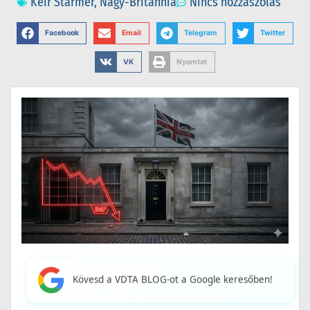
Keir Starmer
,
Nagy-Britannia
Nincs hozzászólás
Facebook
Email
Telegram
Twitter
VK
Nyomtat
Kövesd a VDTA BLOG-ot a Google keresőben!