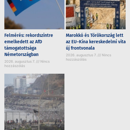
Felmérés: rekordszintre
Marokkó és Törökország lett
emelkedett az AfD
az EU–Kína kereskedelmi vita
támogatottsága
új frontvonala
Németországban
2026. augusztus 7.
Nincs
hozzászólás
2026. augusztus 7.
Nincs
hozzászólás