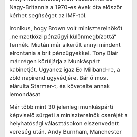
Nagy-Britannia a 1970-es évek óta először
kérhet segítséget az IMF-től.
Ironikus, hogy Brown volt miniszterelnököt
„nemzetközi pénzügyi különmegbízottá”
tennék. Miután már sikerült annyi mindent
elrontania a brit pénzügyekkel. Tony Blair
már régen körüljárja a Munkáspárt
kabinetjét. Ugyanez igaz Ed Miliband-re, a
zöld napirend ügyvédjére. Bár ő most
elárulta Starmer-t, és követelte annak
lemondását.
Már több mint 30 jelenlegi munkáspárti
képviselő sürgeti a miniszterelnök cseréjét a
helyhatósági választásokon elszenvedett
vereség után. Andy Burnham, Manchester