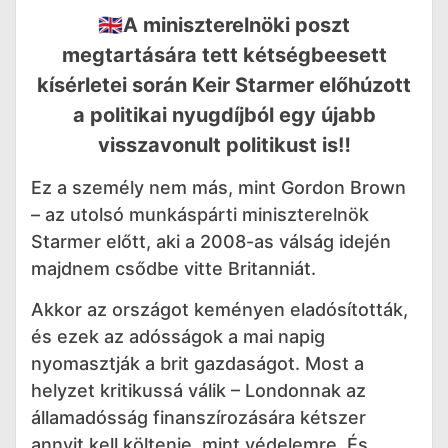
🇬🇧A miniszterelnöki poszt
megtartására tett kétségbeesett
kísérletei során Keir Starmer előhúzott
a politikai nyugdíjból egy újabb
visszavonult politikust is‼️
Ez a személy nem más, mint Gordon Brown
– az utolsó munkáspárti miniszterelnök
Starmer előtt, aki a 2008-as válság idején
majdnem csődbe vitte Britanniát.
Akkor az országot keményen eladósították,
és ezek az adósságok a mai napig
nyomasztják a brit gazdaságot. Most a
helyzet kritikussá válik – Londonnak az
államadósság finanszírozására kétszer
annyit kell költenie, mint védelemre. És