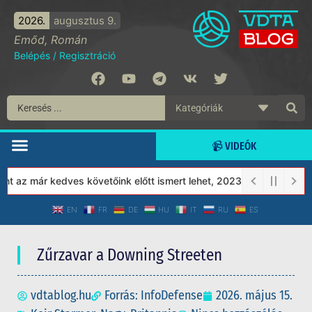
2026.
augusztus 9.
Emőd, Román
Belépés
/
Regisztráció
📹 VIDEÓK
z már kedves követőink előtt ismert lehet, 2023-tól a Védett Tár
EN
FR
DE
HU
IT
RU
ES
Zűrzavar a Downing Streeten
vdtablog.hu
Forrás: InfoDefense
2026. május 15.