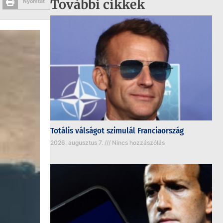
További cikkek
Nyomtat
Totális válságot szimulál Franciaország
2026. augusztus 7.
Nincs hozzászólás