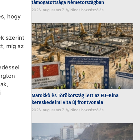
támogatottsága Németországban
2026. augusztus 7.
Nincs hozzászólás
es, hogy
k szerint
t, míg az
kedéssel
ington
ak,
i
Marokkó és Törökország lett az EU–Kína
kereskedelmi vita új frontvonala
2026. augusztus 7.
Nincs hozzászólás