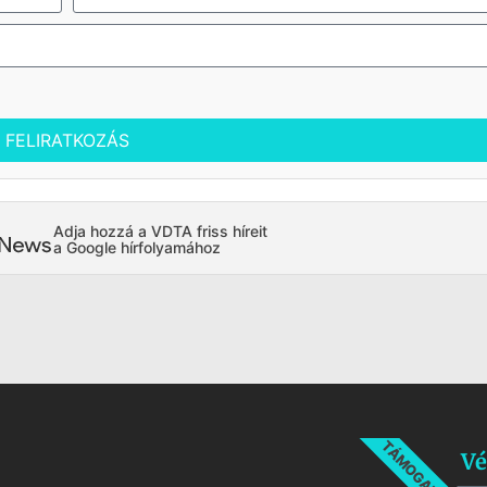
FELIRATKOZÁS
Adja hozzá a VDTA friss híreit
a Google hírfolyamához
TÁMOGATÁS
Vé