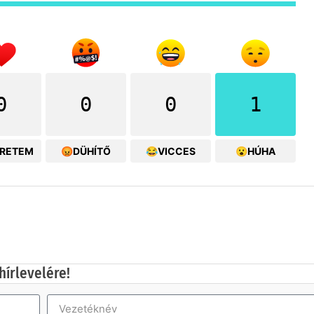
0
0
0
1
ERETEM
😡DÜHÍTŐ
😂VICCES
😮HÚHA
hírlevelére!