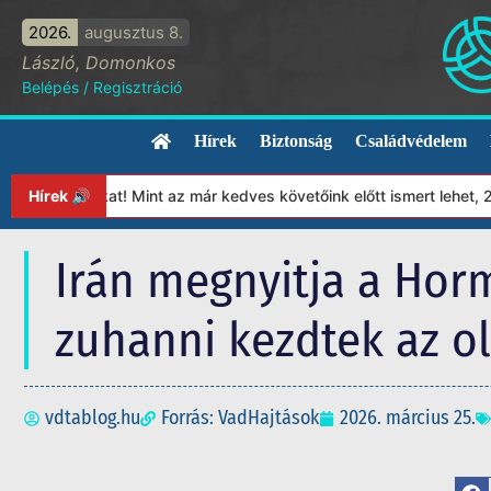
2026.
augusztus 8.
László, Domonkos
Belépés
/
Regisztráció
Hírek
Biztonság
Családvédelem
ványunkat! Mint az már kedves követőink előtt ismert lehet, 2023
Hírek 🔊
Irán megnyitja a Horm
zuhanni kezdtek az ol
vdtablog.hu
Forrás: VadHajtások
2026. március 25.