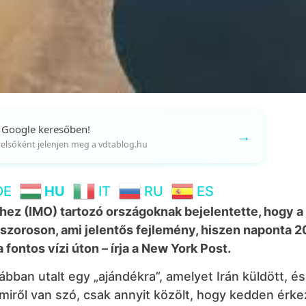
 Google keresőben!
→
gy elsőként jelenjen meg a vdtablog.hu
DE
HU
IT
RU
ES
hez (IMO) tartozó országoknak bejelentette, hogy 
zoroson, ami jelentős fejlemény, hiszen naponta 20
 fontos vízi úton – írja a New York Post.
bban utalt egy „ajándékra”, amelyet Irán küldött, é
 miről van szó, csak annyit közölt, hogy kedden érke