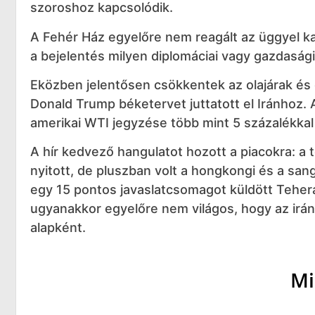
szoroshoz kapcsolódik.
A Fehér Ház egyelőre nem reagált az üggyel k
a bejelentés milyen diplomáciai vagy gazdaság
Eközben jelentősen csökkentek az olajárak és 
Donald Trump béketervet juttatott el Iránhoz. 
amerikai WTI jegyzése több mint 5 százalékkal 
A hír kedvező hangulatot hozott a piacokra: a t
nyitott, de pluszban volt a hongkongi és a sa
egy 15 pontos javaslatcsomagot küldött Teherá
ugyanakkor egyelőre nem világos, hogy az iráni
alapként.
Mi