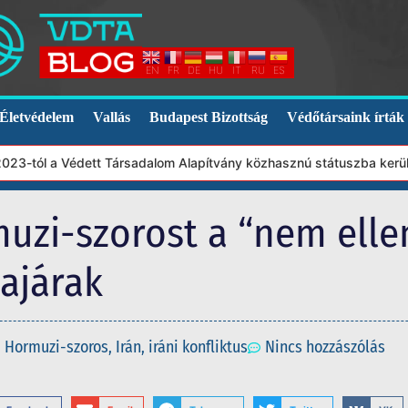
EN
FR
DE
HU
IT
RU
ES
Életvédelem
Vallás
Budapest Bizottság
Védőtársaink írták
-tól a Védett Társadalom Alapítvány közhasznú státuszba került. 
uzi-szorost a “nem elle
ajárak
Hormuzi-szoros
,
Irán
,
iráni konfliktus
Nincs hozzászólás