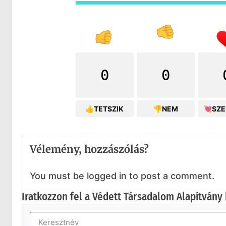
0
0
👍TETSZIK
👎NEM
💘SZ
Vélemény, hozzászólás?
You must be logged in to post a comment.
Iratkozzon fel a Védett Társadalom Alapítvány 