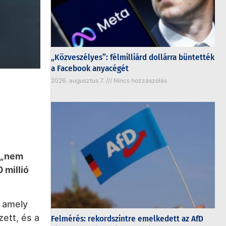
„Közveszélyes”: félmilliárd dollárra büntették
a Facebook anyacégét
2026. augusztus 7.
Nincs hozzászólás
a „nem
 millió
s amely
zett, és a
Felmérés: rekordszintre emelkedett az AfD