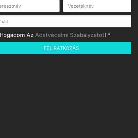
lfogadom Az
Adatvédelmi Szabályzatot
! *
FELIRATKOZÁS