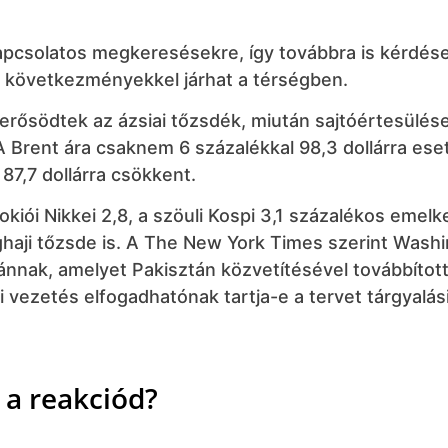
apcsolatos megkeresésekre, így továbbra is kérdés
i következményekkel járhat a térségben.
erősödtek az ázsiai tőzsdék, miután sajtóértesülése
A Brent ára csaknem 6 százalékkal 98,3 dollárra eset
87,7 dollárra csökkent.
okiói Nikkei 2,8, a szöuli Kospi 3,1 százalékos emel
nghaji tőzsde is. A The New York Times szerint Wash
nnak, amelyet Pakisztán közvetítésével továbbított
 vezetés elfogadhatónak tartja-e a tervet tárgyalás
 a reakciód?