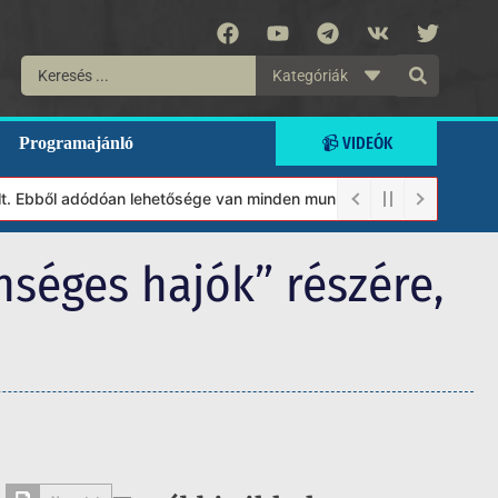
Kategóriák
📹 VIDEÓK
Programajánló
Ebből adódóan lehetősége van minden munkánkat segíteni kívánó ma
nséges hajók” részére,