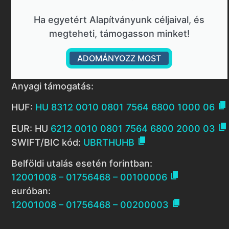
Ha egyetért Alapítványunk céljaival, és
megteheti, támogasson minket!
ADOMÁNYOZZ MOST
Anyagi támogatás:

HUF:
HU 8312 0010 0801 7564 6800 1000 06

EUR: HU
6212 0010 0801 7564 6800 2000 03

SWIFT/BIC kód:
UBRTHUHB
Belföldi utalás esetén forintban:

12001008 – 01756468 – 00100006
euróban:

12001008 – 01756468 – 00200003