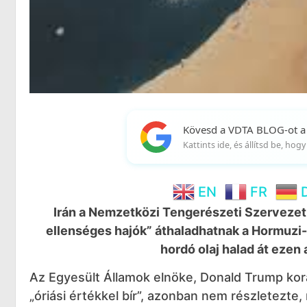
Kövesd a VDTA BLOG-ot a
Kattints ide, és állítsd be, ho
EN
FR
Irán a Nemzetközi Tengerészeti Szervezet
ellenséges hajók” áthaladhatnak a Hormuzi-s
hordó olaj halad át ezen a
Az Egyesült Államok elnöke, Donald Trump korá
„óriási értékkel bír”, azonban nem részletezte,