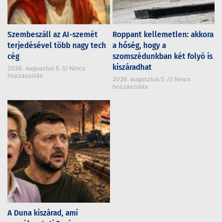
Szembeszáll az AI-szemét
Roppant kellemetlen: akkora
terjedésével több nagy tech
a hőség, hogy a
cég
szomszédunkban két folyó is
kiszáradhat
2026. augusztus 5.
Nincs
hozzászólás
2026. augusztus 5.
Nincs
hozzászólás
A Duna kiszárad, ami