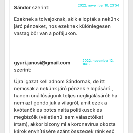
2022. november 10. 23:54
Sándor
szerint:
Ezeknek a tolvajoknak, akik ellopták a nekünk
járó pénzeket, nos ezeknek különlegesen
vastag bőr van a pofájukon.
2022. november 12.
gyuri.janosi@gmail.com
16:12
szerint:
Újra igazat kell adnom Sándornak, de itt
nemcsak a nekünk járó pénzek ellopásáról,
hanem önállóságunk teljes negligálásáról: ha
nem azt gondoljuk a világról, amit ezek a
kvótanők és botcsinálta politikusok és
megbízóik (véletlenül sem választóikat
írtam), akkor bizony mi a koronavírus okozta
károk enyhítésére szánt összegek ránk eső