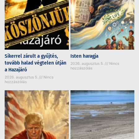
Sikerrel zárult a gyűjtés,
Isten haragja
tovább halad végtelen útján
2026. augusztus 5.
Nincs
hozzászólás
a Hazajáró
2026. augusztus 5.
Nincs
hozzászólás