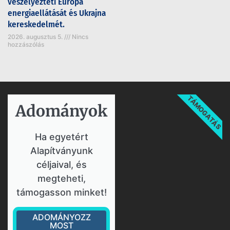
veszélyezteti Európa
energiaellátását és Ukrajna
kereskedelmét.
2026. augusztus 5.
Nincs
hozzászólás
TÁMOGATÁS
Adományok​
Ha egyetért
Alapítványunk
céljaival, és
megteheti,
támogasson minket!
ADOMÁNYOZZ
MOST