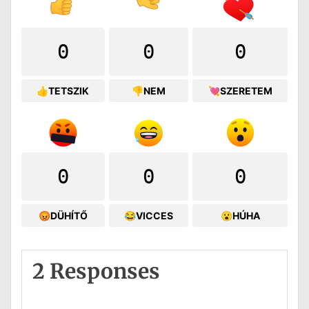
0
0
0
👍TETSZIK
👎NEM
💘SZERETEM
0
0
0
😡DÜHÍTŐ
😂VICCES
😮HÚHA
2 Responses