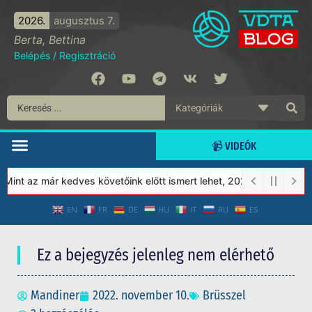
2026.
augusztus 7.
Berta, Bettina
Belépés
/
Regisztráció
📹 VIDEÓK
nt az már kedves követőink előtt ismert lehet, 2023-tól a Védett
EN
FR
DE
HU
IT
RU
ES
Ez a bejegyzés jelenleg nem elérhető
Mandiner
2022. november 10.
Brüsszel