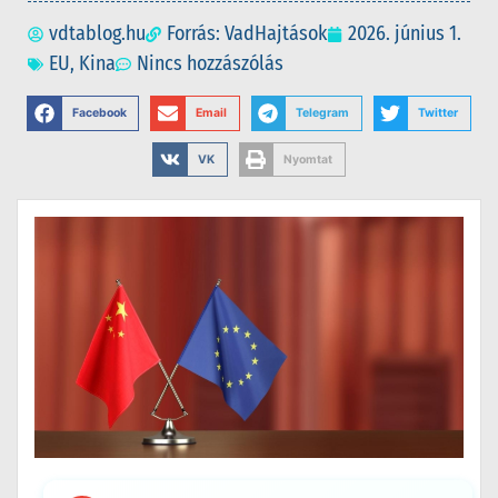
vdtablog.hu
Forrás: VadHajtások
2026. június 1.
EU
,
Kina
Nincs hozzászólás
Facebook
Email
Telegram
Twitter
VK
Nyomtat