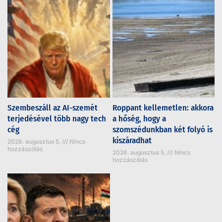
Szembeszáll az AI-szemét
Roppant kellemetlen: akkora
terjedésével több nagy tech
a hőség, hogy a
cég
szomszédunkban két folyó is
kiszáradhat
2026. augusztus 5.
Nincs
hozzászólás
2026. augusztus 5.
Nincs
hozzászólás