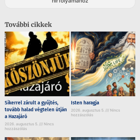
hírfolyamához
További cikkek
Sikerrel zárult a gyűjtés,
Isten haragja
tovább halad végtelen útján
2026. augusztus 5.
Nincs
hozzászólás
a Hazajáró
2026. augusztus 5.
Nincs
hozzászólás