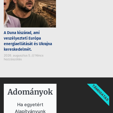
A Duna kiszárad, ami
veszélyezteti Európa
energiaellátását és Ukrajna
kereskedelmét.
2026. augusztus 5.
Nincs
hozzászólás
TÁMOGATÁS
Adományok​
Ha egyetért
Alapítványunk