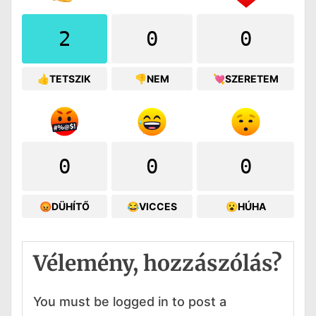
2
0
0
👍TETSZIK
👎NEM
💘SZERETEM
0
0
0
😡DÜHÍTŐ
😂VICCES
😮HÚHA
Vélemény, hozzászólás?
You must be logged in to post a