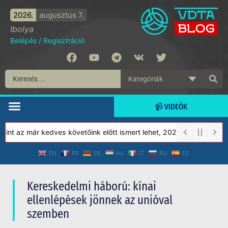
2026.
augusztus 7.
Ibolya
Belépés
/
Regisztráció
📹 VIDEÓK
 az már kedves követőink előtt ismert lehet, 2023-tól a Védett T
EN
FR
DE
HU
IT
RU
ES
Kereskedelmi háború: kínai
ellenlépések jönnek az unióval
szemben