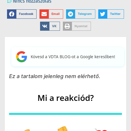
Nincs hozzászólás
Facebook
Email
Telegram
Twitter
VK
Nyomtat
Kövesd a VDTA BLOG-ot a Google keresőben!
Ez a tartalom jelenleg nem elérhető.
Mi a reakciód?