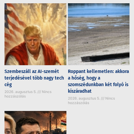
Szembeszáll az AI-szemét
Roppant kellemetlen: akkora
terjedésével több nagy tech
a hőség, hogy a
cég
szomszédunkban két folyó is
kiszáradhat
2026. augusztus 5.
Nincs
hozzászólás
2026. augusztus 5.
Nincs
hozzászólás