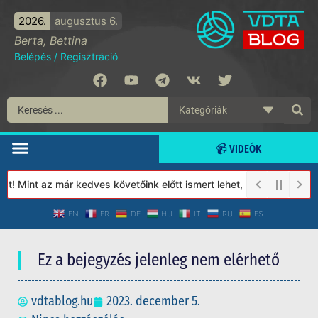
2026.
augusztus 6.
Berta, Bettina
Belépés
/
Regisztráció
📹 VIDEÓK
 Mint az már kedves követőink előtt ismert lehet, 2023-tól a Véd
EN
FR
DE
HU
IT
RU
ES
Ez a bejegyzés jelenleg nem elérhető
vdtablog.hu
2023. december 5.