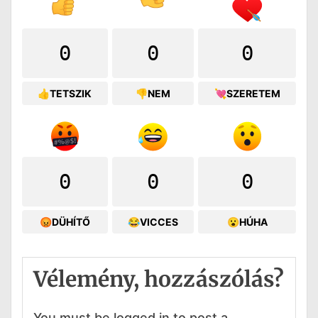
0
0
0
👍TETSZIK
👎NEM
💘SZERETEM
0
0
0
😡DÜHÍTŐ
😂VICCES
😮HÚHA
Vélemény, hozzászólás?
You must be logged in to post a