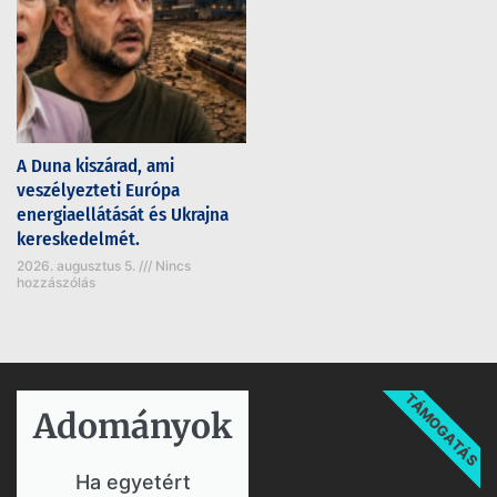
A Duna kiszárad, ami
veszélyezteti Európa
energiaellátását és Ukrajna
kereskedelmét.
2026. augusztus 5.
Nincs
hozzászólás
TÁMOGATÁS
Adományok​
Ha egyetért