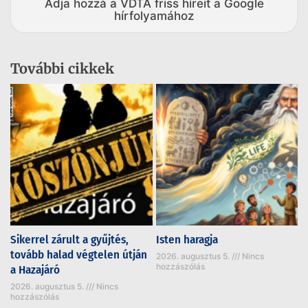
Adja hozzá a VDTA friss híreit a Google
hírfolyamához
További cikkek
Sikerrel zárult a gyűjtés,
Isten haragja
tovább halad végtelen útján
2026. augusztus 5.
Nincs
hozzászólás
a Hazajáró
2026. augusztus 5.
Nincs
hozzászólás