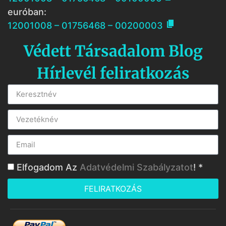
euróban:

12001008 – 01756468 – 00200003
Védett Társadalom Blog
Hírlevél feliratkozás
Elfogadom Az
Adatvédelmi Szabályzatot
! *
FELIRATKOZÁS