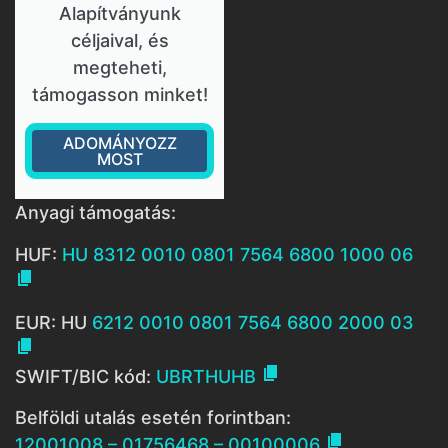
Alapítványunk
céljaival, és
megteheti,
támogasson minket!
ADOMÁNYOZZ
MOST
Anyagi támogatás:
HUF:
HU 8312 0010 0801 7564 6800 1000 06

EUR: HU
6212 0010 0801 7564 6800 2000 03


SWIFT/BIC kód:
UBRTHUHB
Belföldi utalás esetén forintban:

12001008 – 01756468 – 00100006