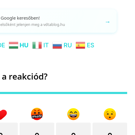
 Google keresőben!
→
gy elsőként jelenjen meg a vdtablog.hu
DE
HU
IT
RU
ES
 a reakciód?