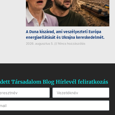
A Duna kiszárad, ami veszélyezteti Európa
energiaellátását és Ukrajna kereskedelmét.
2026. augusztus 5.
Nincs hozzászólás
dett Társadalom Blog Hírlevél feliratkozás