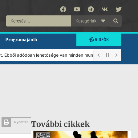
Kategóriák
📹 VIDEÓK
Programajánló
 Ebből adódóan lehetősége van minden munkánkat segíteni kívánó m
További cikkek
Nyomtat