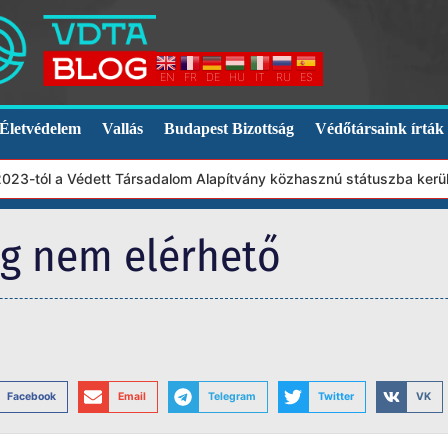
EN
FR
DE
HU
IT
RU
ES
Életvédelem
Vallás
Budapest Bizottság
Védőtársaink írták
23-tól a Védett Társadalom Alapítvány közhasznú státuszba került.
eg nem elérhető
Facebook
Email
Telegram
Twitter
VK