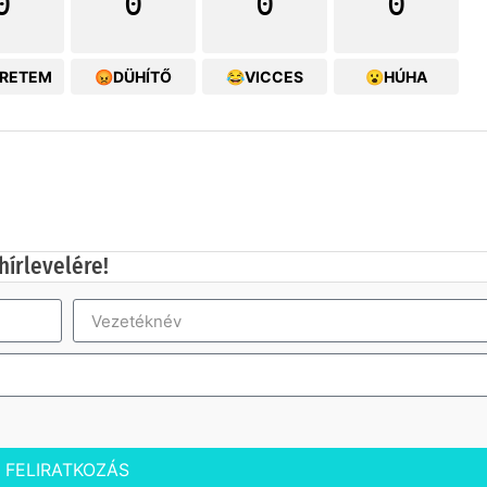
0
0
0
0
ERETEM
😡DÜHÍTŐ
😂VICCES
😮HÚHA
hírlevelére!
FELIRATKOZÁS