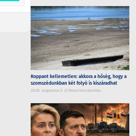
Roppant kellemetlen: akkora a hőség, hogy a
szomszédunkban két folyó is kiszáradhat
2026. augusztus 5.
Nincs hozzászólás