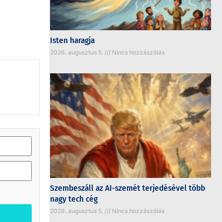
Isten haragja
2026. augusztus 5.
Nincs hozzászólás
Szembeszáll az AI-szemét terjedésével több
nagy tech cég
2026. augusztus 5.
Nincs hozzászólás