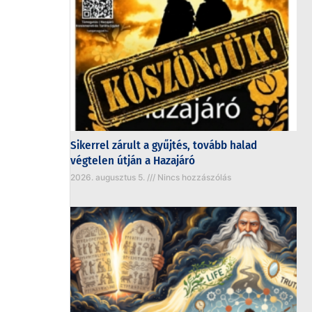
Sikerrel zárult a gyűjtés, tovább halad
végtelen útján a Hazajáró
2026. augusztus 5.
Nincs hozzászólás