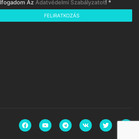
lfogadom Az
Adatvédelmi Szabályzatot
! *
FELIRATKOZÁS