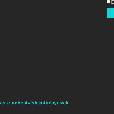
E
resszum
Adatvédelmi irányelvek