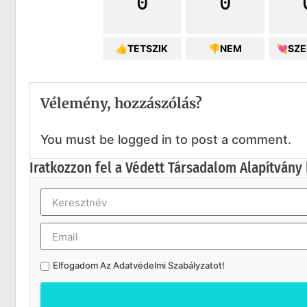
0
0
👍TETSZIK
👎NEM
💘SZ
Vélemény, hozzászólás?
You must be logged in to post a comment.
Iratkozzon fel a Védett Társadalom Alapítvány 
Elfogadom Az
Adatvédelmi Szabályzatot
!