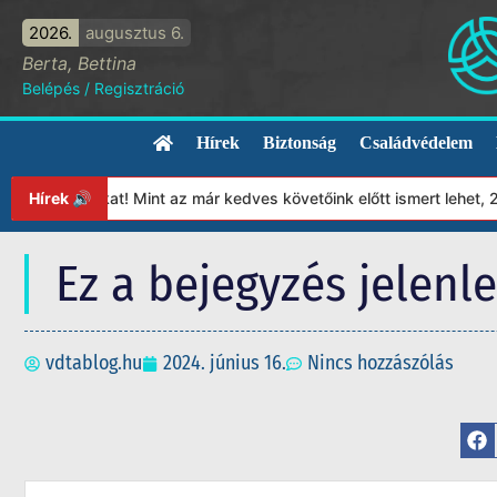
2026.
augusztus 6.
Berta, Bettina
Belépés
/
Regisztráció
Hírek
Biztonság
Családvédelem
ítványunkat! Mint az már kedves követőink előtt ismert lehet, 20
Hírek 🔊
Ez a bejegyzés jelenl
vdtablog.hu
2024. június 16.
Nincs hozzászólás