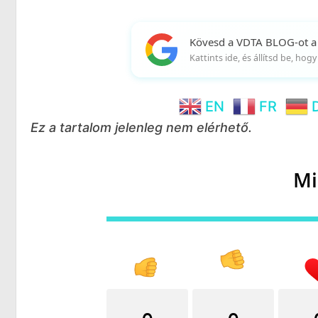
Kövesd a VDTA BLOG-ot a
Kattints ide, és állítsd be, ho
EN
FR
Ez a tartalom jelenleg nem elérhető.
Mi