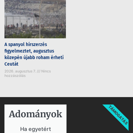
A spanyol hírszerzés
figyelmeztet, augusztus
közepén újabb roham érheti
Ceutát
2026. augusztus 7.
Nincs
hozzászólás
TÁMOGATÁS
Adományok​
Ha egyetért