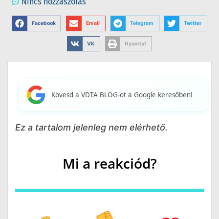
Nincs hozzászólás
Facebook
Email
Telegram
Twitter
VK
Nyomtat
Kövesd a VDTA BLOG-ot a Google keresőben!
Ez a tartalom jelenleg nem elérhető.
Mi a reakciód?