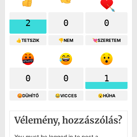
2
0
0
👍TETSZIK
👎NEM
💘SZERETEM
0
0
1
😡DÜHÍTŐ
😂VICCES
😮HÚHA
Vélemény, hozzászólás?
You must be logged in to post a