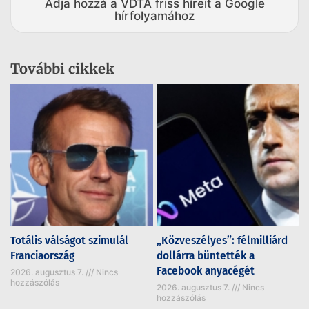
Adja hozzá a VDTA friss híreit a Google
hírfolyamához
További cikkek
Totális válságot szimulál
„Közveszélyes”: félmilliárd
Franciaország
dollárra büntették a
Facebook anyacégét
2026. augusztus 7.
Nincs
hozzászólás
2026. augusztus 7.
Nincs
hozzászólás