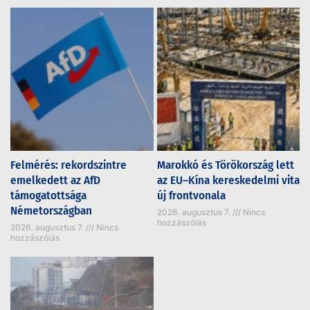
Felmérés: rekordszintre
Marokkó és Törökország lett
emelkedett az AfD
az EU–Kína kereskedelmi vita
támogatottsága
új frontvonala
Németországban
2026. augusztus 7.
Nincs
hozzászólás
2026. augusztus 7.
Nincs
hozzászólás