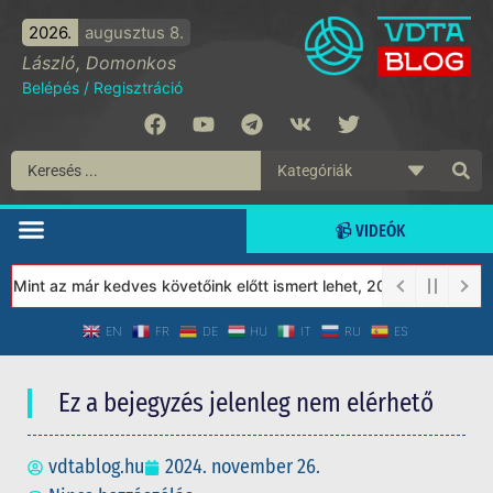
2026.
augusztus 8.
László, Domonkos
Belépés
/
Regisztráció
📹 VIDEÓK
int az már kedves követőink előtt ismert lehet, 2023-tól a Védet
EN
FR
DE
HU
IT
RU
ES
Ez a bejegyzés jelenleg nem elérhető
vdtablog.hu
2024. november 26.