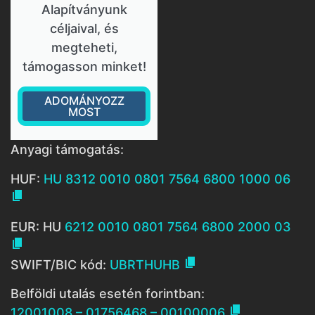
Alapítványunk
céljaival, és
megteheti,
támogasson minket!
ADOMÁNYOZZ
MOST
Anyagi támogatás:
HUF:
HU 8312 0010 0801 7564 6800 1000 06

EUR: HU
6212 0010 0801 7564 6800 2000 03


SWIFT/BIC kód:
UBRTHUHB
Belföldi utalás esetén forintban:

12001008 – 01756468 – 00100006