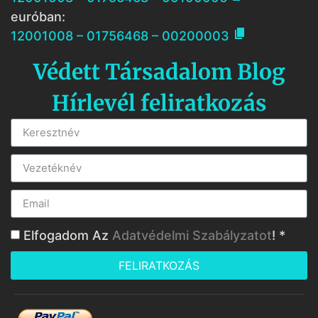
euróban:

12001008 – 01756468 – 00200003
Védett Társadalom Blog
Hírlevél feliratkozás
Elfogadom Az
Adatvédelmi Szabályzatot
! *
FELIRATKOZÁS