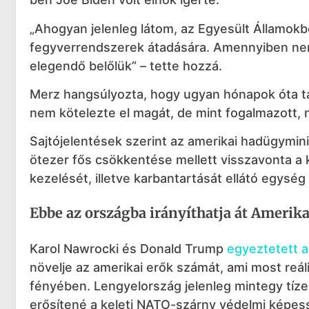
„Ahogyan jelenleg látom, az Egyesült Államokbó
fegyverrendszerek átadására. Amennyiben nem
elegendő belőlük” – tette hozzá.
Merz hangsúlyozta, hogy ugyan hónapok óta tá
nem kötelezte el magát, de mint fogalmazott,
Sajtójelentések szerint az amerikai hadügymi
ötezer fős csökkentése mellett visszavonta 
kezelését, illetve karbantartását ellátó egység 
Ebbe az országba irányíthatja át Amerik
Karol Nawrocki és Donald Trump
egyeztetett a 
növelje az amerikai erők számát, ami most reá
fényében. Lengyelország jelenleg mintegy tíze
erősítené a keleti NATO-szárny védelmi képess