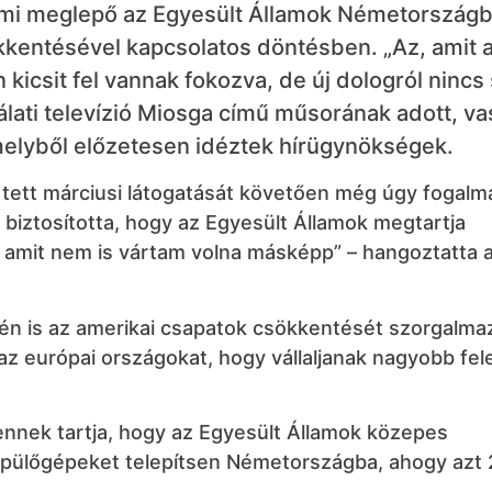
mmi meglepő az Egyesült Államok Németország
kkentésével kapcsolatos döntésben. „Az, amit a
 kicsit fel vannak fokozva, de új dologról nincs 
lati televízió Miosga című műsorának adott, v
melyből előzetesen idéztek hírügynökségek.
tett márciusi látogatását követően még úgy fogalm
 biztosította, hogy az Egyesült Államok megtartja
ír, amit nem is vártam volna másképp” – hangoztatta 
én is az amerikai csapatok csökkentését szorgalma
az európai országokat, hogy vállaljanak nagyobb fel
tlennek tartja, hogy az Egyesült Államok közepes
ülőgépeket telepítsen Németországba, ahogy azt