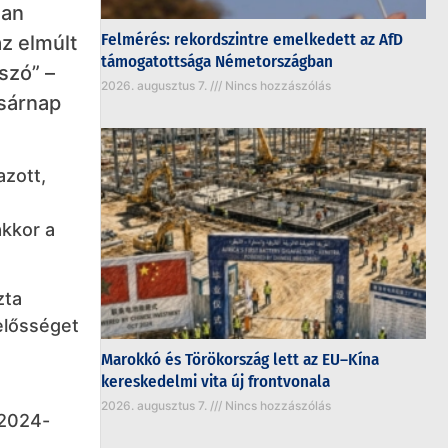
ban
Felmérés: rekordszintre emelkedett az AfD
z elmúlt
támogatottsága Németországban
szó” –
2026. augusztus 7.
Nincs hozzászólás
asárnap
azott,
akkor a
zta
elősséget
Marokkó és Törökország lett az EU–Kína
kereskedelmi vita új frontvonala
2026. augusztus 7.
Nincs hozzászólás
 2024-