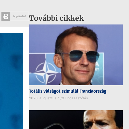
További cikkek
Nyomtat
Totális válságot szimulál Franciaország
2026. augusztus 7.
1 hozzászólás