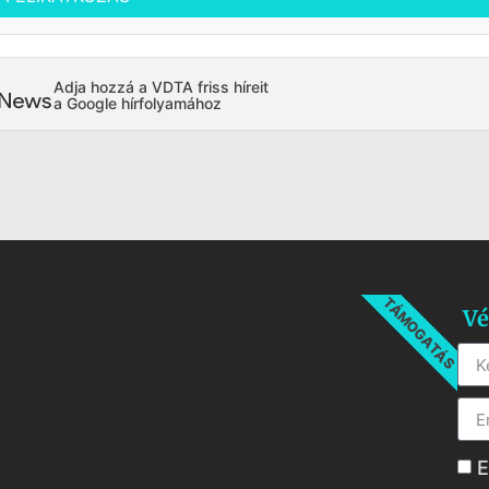
Adja hozzá a VDTA friss híreit
a Google hírfolyamához
TÁMOGATÁS
Vé
E