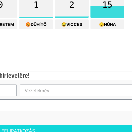
0
1
2
15
ERETEM
😡DÜHÍTŐ
😂VICCES
😮HÚHA
hírlevelére!
FELIRATKOZÁS