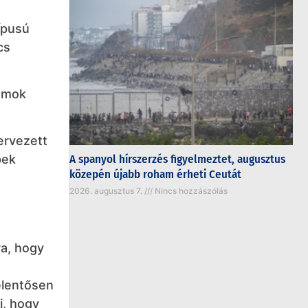
ípusú
cs
lamok
ervezett
A spanyol hírszerzés figyelmeztet, augusztus
pek
közepén újabb roham érheti Ceutát
2026. augusztus 7.
Nincs hozzászólás
ra, hogy
elentősen
i, hogy