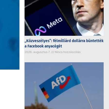
„Közveszélyes”: félmilliárd dollárra büntették
a Facebook anyacégét
2026. augusztus 7.
Nincs hozzászólás