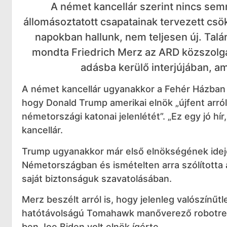
A német kancellár szerint nincs se
állomásoztatott csapatainak tervezett csö
napokban hallunk, nem teljesen új. Talán
mondta Friedrich Merz az ARD közszolgá
adásba kerülő interjújában, a
A német kancellár ugyanakkor a Fehér Házban 
hogy Donald Trump amerikai elnök „újfent arról
németországi katonai jelenlétét”. „Ez egy jó h
kancellár.
Trump ugyanakkor már első elnökségének idej
Németországban és ismételten arra szólította 
saját biztonságuk szavatolásában.
Merz beszélt arról is, hogy jelenleg valószínű
hatótávolságú Tomahawk manőverező robotrep
ben Joe Biden volt elnök ígérte.