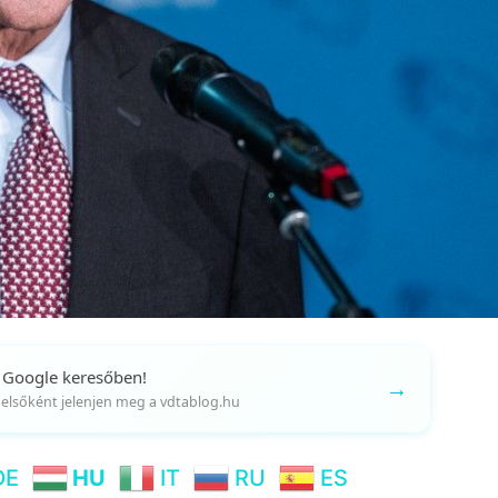
 Google keresőben!
→
gy elsőként jelenjen meg a vdtablog.hu
DE
HU
IT
RU
ES