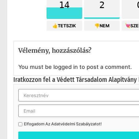
14
2
👍TETSZIK
👎NEM
💘SZ
Vélemény, hozzászólás?
You must be logged in to post a comment.
Iratkozzon fel a Védett Társadalom Alapítvány 
Elfogadom Az
Adatvédelmi Szabályzatot
!