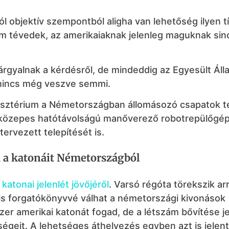
l objektív szempontból aligha van lehetőség ilyen t
 tévedek, az amerikaiaknak jelenleg maguknak sin
rgyalnak a kérdésről, de mindeddig az Egyesült Ál
 nincs még veszve semmi.
nisztérium a Németországban állomásozó csapatok t
a közepes hatótávolságú manőverező robotrepülőgé
tervezett telepítését is.
a a katonáit Németországból
katonai jelenlét jövőjéről
. Varsó régóta törekszik ar
lis forgatókönyvvé válhat a németországi kivonások
zer amerikai katonát fogad, de a létszám bővítése j
égeit. A lehetséges áthelyezés egyben azt is jelent