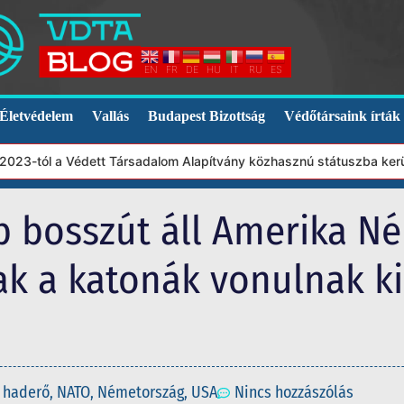
EN
FR
DE
HU
IT
RU
ES
Életvédelem
Vallás
Budapest Bizottság
Védőtársaink írták
tól a Védett Társadalom Alapítvány közhasznú státuszba került. E
b bosszút áll Amerika N
k a katonák vonulnak ki
haderő
,
NATO
,
Németország
,
USA
Nincs hozzászólás