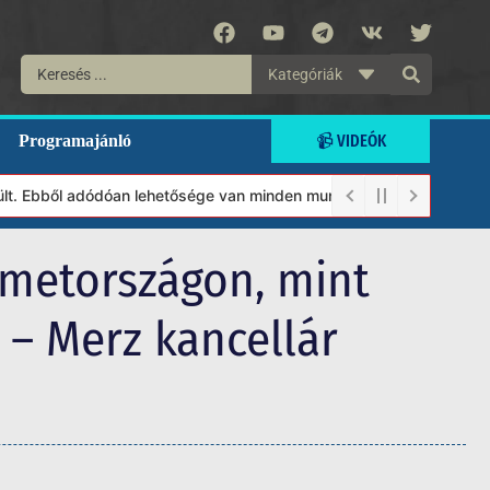
Kategóriák
📹 VIDEÓK
Programajánló
bből adódóan lehetősége van minden munkánkat segíteni kívánó magá
émetországon, mint
 – Merz kancellár