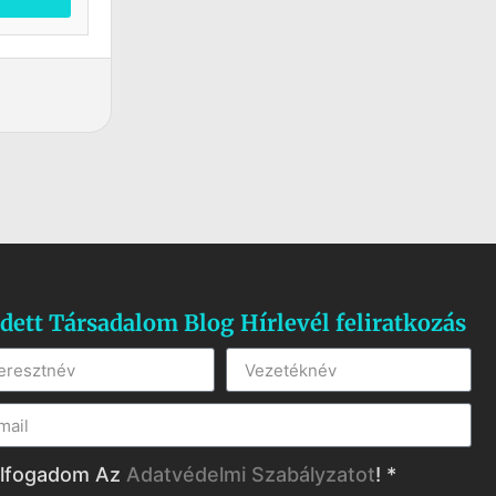
dett Társadalom Blog Hírlevél feliratkozás
lfogadom Az
Adatvédelmi Szabályzatot
! *