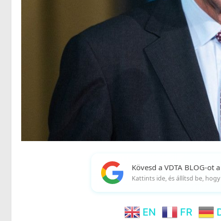
Kövesd a VDTA BLOG-ot a
Kattints ide, és állítsd be, ho
EN
FR