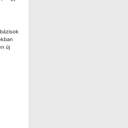
 bázisok
okban
n új