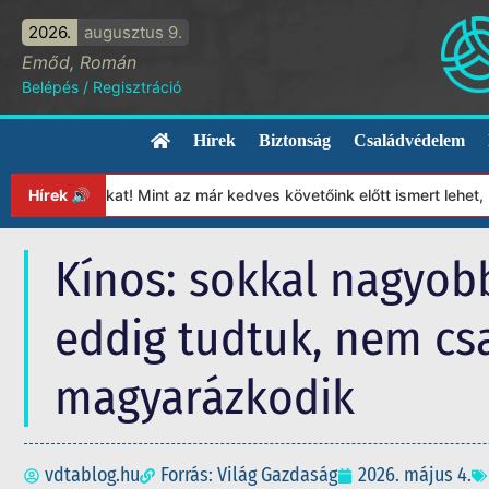
2026.
augusztus 9.
Emőd, Román
Belépés
/
Regisztráció
Hírek
Biztonság
Családvédelem
ányunkat! Mint az már kedves követőink előtt ismert lehet, 2023-
Hírek 🔊
Kínos: sokkal nagyob
eddig tudtuk, nem csa
magyarázkodik
vdtablog.hu
Forrás: Világ Gazdaság
2026. május 4.