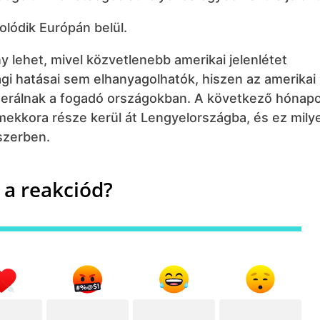
olódik Európán belül.
lehet, mivel közvetlenebb amerikai jelenlétet
 hatásai sem elhanyagolhatók, hiszen az amerikai
enerálnak a fogadó országokban. A következő hónap
mekkora része kerül át Lengyelországba, és ez milye
dszerben.
 a reakciód?