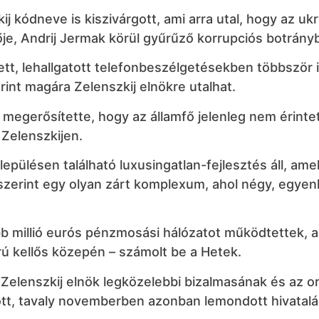
j kódneve is kiszivárgott, ami arra utal, hogy az uk
etője, Andrij Jermak körül gyűrűző korrupciós botrány
tett, lehallgatott telefonbeszélgetésekben többször 
int magára Zelenszkij elnökre utalhat.
megerősítette, hogy az államfő jelenleg nem érintet
 Zelenszkijen.
epülésen található luxusingatlan-fejlesztés áll, ame
szerint egy olyan zárt komplexum, ahol négy, egye
bb millió eurós pénzmosási hálózatot működtettek, 
rú kellős közepén – számolt be a Hetek.
a Zelenszkij elnök legközelebbi bizalmasának és az o
t, tavaly novemberben azonban lemondott hivatalár