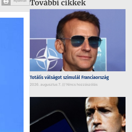
További cikkek
Nyomtat
Totális válságot szimulál Franciaország
2026. augusztus 7.
Nincs hozzászólás