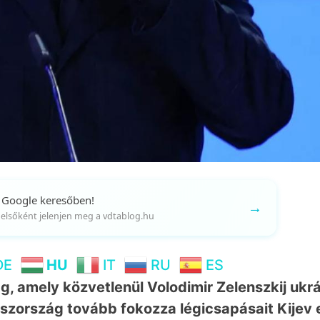
 Google keresőben!
→
gy elsőként jelenjen meg a vdtablog.hu
DE
HU
IT
RU
ES
g, amely közvetlenül Volodimir Zelenszkij ukr
szország tovább fokozza légicsapásait Kijev e