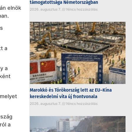
támogatottsága Németországban
rán elnök
2026. augusztus 7.
Nincs hozzászólás
ban.
is
t a
ly a
nként
Marokkó és Törökország lett az EU–Kína
amelyet
kereskedelmi vita új frontvonala
2026. augusztus 7.
Nincs hozzászólás
rszág
ól a