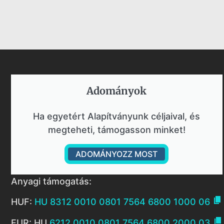
Adományok​
Ha egyetért Alapítványunk céljaival, és
megteheti, támogasson minket!
ADOMÁNYOZZ MOST
Anyagi támogatás:

HUF:
HU 8312 0010 0801 7564 6800 1000 06

EUR: HU
6212 0010 0801 7564 6800 2000 03