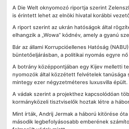
A Die Welt oknyomozó riportja szerint Zelenszki
is érintett lehet az elnöki hivatal korábbi vez
A riport szerint az ukrán hatóságok által rögzí
elhangzik a „Wowa” kódnév, amely a gyanú szer
Bár az állami Korrupcióellenes Hatóság (NABU) 
büntetőeljárásban, a politikai nyomás egyre nő
A botrány középpontjában egy Kijev melletti tel
nyomozók által közzétett felvételek tanúsága 
mintegy ezer négyzetméteres luxusvilla épült.
A vádak szerint a projekthez kapcsolódóan tö
kormányközeli tisztviselők hoztak létre a hábo
Mint írták, Andrij Jermak a háború kitörése ót
második legbefolyásosabb emberének számítot