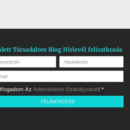
dett Társadalom Blog Hírlevél feliratkozás
lfogadom Az
Adatvédelmi Szabályzatot
! *
FELIRATKOZÁS