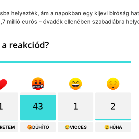
sba helyezték, ám a napokban egy kijevi bíróság ha
2,7 millió eurós – óvadék ellenében szabadlábra hely
 a reakciód?
1
43
1
2
ERETEM
😡DÜHÍTŐ
😂VICCES
😮HÚHA