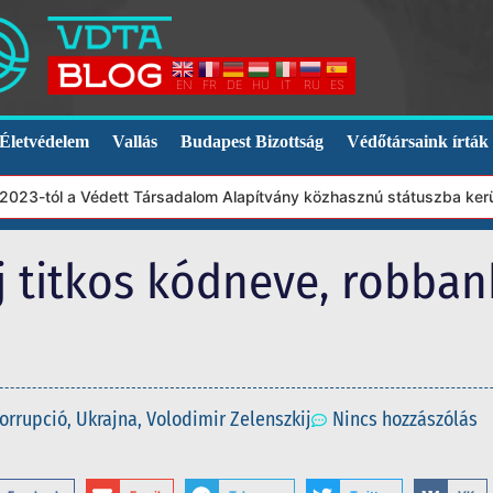
EN
FR
DE
HU
IT
RU
ES
Életvédelem
Vallás
Budapest Bizottság
Védőtársaink írták
3-tól a Védett Társadalom Alapítvány közhasznú státuszba került. 
ij titkos kódneve, robba
orrupció
,
Ukrajna
,
Volodimir Zelenszkij
Nincs hozzászólás