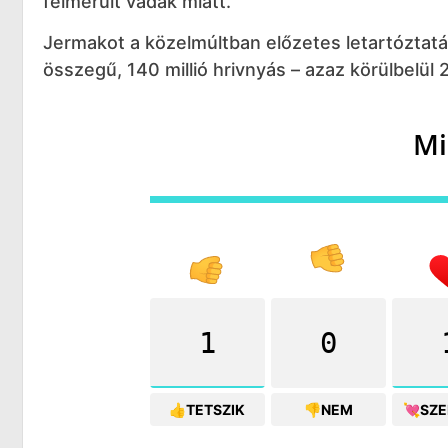
felmerült vádak miatt.
Jermakot a közelmúltban előzetes letartóztatá
összegű, 140 millió hrivnyás – azaz körülbelül 
Mi
1
0
👍TETSZIK
👎NEM
💘SZ