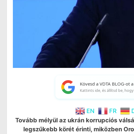
Kövesd a VDTA BLOG-ot a
Kattints ide, és állítsd be, ho
EN
FR
Tovább mélyül az ukrán korrupciós válsá
legszűkebb körét érinti, miközben Oro