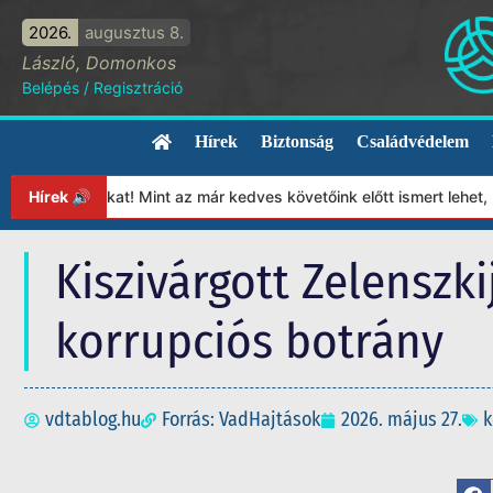
2026.
augusztus 8.
László, Domonkos
Belépés
/
Regisztráció
Hírek
Biztonság
Családvédelem
tványunkat! Mint az már kedves követőink előtt ismert lehet, 202
Hírek 🔊
Kiszivárgott Zelenszk
korrupciós botrány
vdtablog.hu
Forrás: VadHajtások
2026. május 27.
k