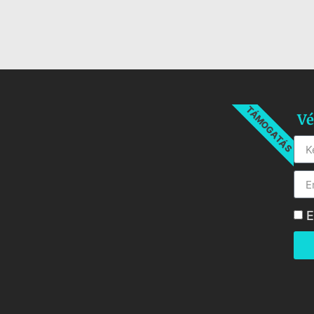
TÁMOGATÁS
Vé
E