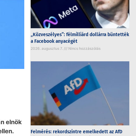
„Közveszélyes”: félmilliárd dollárra büntették
a Facebook anyacégét
2026. augusztus 7.
Nincs hozzászólás
án elnök
llen.
Felmérés: rekordszintre emelkedett az AfD