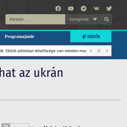
Kategóriák
📹 VIDEÓK
Programajánló
Ebből adódóan lehetősége van minden munkánkat segíteni kívánó ma
nhat az ukrán