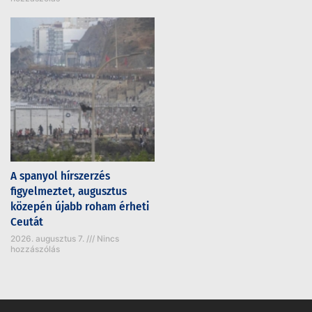
A spanyol hírszerzés
figyelmeztet, augusztus
közepén újabb roham érheti
Ceutát
2026. augusztus 7.
Nincs
hozzászólás