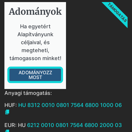
TÁMOGATÁS
Adományok​
Ha egyetért
Alapítványunk
céljaival, és
megteheti,
támogasson minket!
ADOMÁNYOZZ
MOST
Anyagi támogatás:
HUF:
HU 8312 0010 0801 7564 6800 1000 06

EUR: HU
6212 0010 0801 7564 6800 2000 03