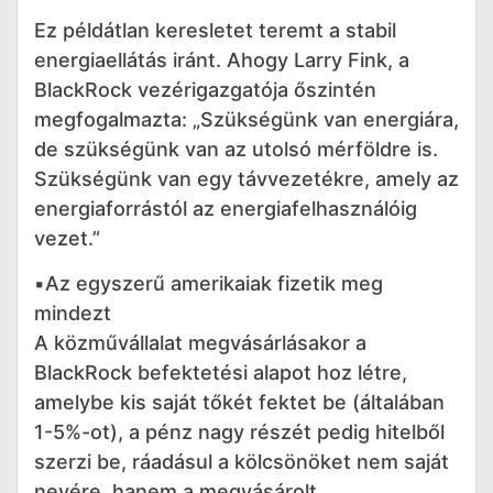
Ez példátlan keresletet teremt a stabil
energiaellátás iránt. Ahogy Larry Fink, a
BlackRock vezérigazgatója őszintén
megfogalmazta: „Szükségünk van energiára,
de szükségünk van az utolsó mérföldre is.
Szükségünk van egy távvezetékre, amely az
energiaforrástól az energiafelhasználóig
vezet.”
▪️Az egyszerű amerikaiak fizetik meg
mindezt
A közművállalat megvásárlásakor a
BlackRock befektetési alapot hoz létre,
amelybe kis saját tőkét fektet be (általában
1-5%-ot), a pénz nagy részét pedig hitelből
szerzi be, ráadásul a kölcsönöket nem saját
nevére, hanem a megvásárolt