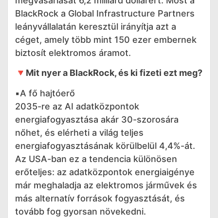
megvásárlását 6,2 milliárd dollárért. Most a
BlackRock a Global Infrastructure Partners
leányvállalatán keresztül irányítja azt a
céget, amely több mint 150 ezer embernek
biztosít elektromos áramot.
🔻Mit nyer a BlackRock, és ki fizeti ezt meg?
▪️A fő hajtóerő
2035-re az AI adatközpontok
energiafogyasztása akár 30-szorosára
nőhet, és elérheti a világ teljes
energiafogyasztásának körülbelül 4,4%-át.
Az USA-ban ez a tendencia különösen
erőteljes: az adatközpontok energiaigénye
már meghaladja az elektromos járművek és
más alternatív források fogyasztását, és
tovább fog gyorsan növekedni.