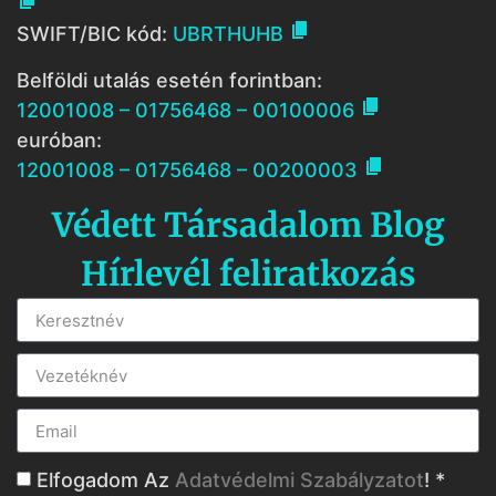


SWIFT/BIC kód:
UBRTHUHB
Belföldi utalás esetén forintban:

12001008 – 01756468 – 00100006
euróban:

12001008 – 01756468 – 00200003
Védett Társadalom Blog
Hírlevél feliratkozás
Elfogadom Az
Adatvédelmi Szabályzatot
! *