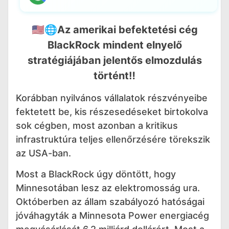
🇺🇸🌐Az amerikai befektetési cég
BlackRock mindent elnyelő
stratégiájában jelentős elmozdulás
történt‼️
Korábban nyilvános vállalatok részvényeibe
fektetett be, kis részesedéseket birtokolva
sok cégben, most azonban a kritikus
infrastruktúra teljes ellenőrzésére törekszik
az USA-ban.
Most a BlackRock úgy döntött, hogy
Minnesotában lesz az elektromosság ura.
Októberben az állam szabályozó hatóságai
jóváhagyták a Minnesota Power energiacég