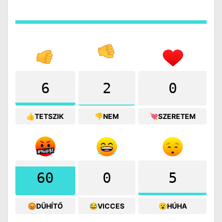
6
2
0
👍TETSZIK
👎NEM
💘SZERETEM
60
0
5
😡DÜHÍTŐ
😂VICCES
😮HÚHA