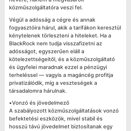
közműszolgáltatóra veszi fel.
Végül a adósság a cégre és annak
fogyasztóira hárul, akik a tarifákon keresztül
kénytelenek törleszteni a hiteleket. Ha a
BlackRock nem tudja visszafizetni az
adósságot, egyszerűen eláll a
kötelezettségeitől, és a közműszolgáltató
és ügyfelei maradnak ezzel a pénzügyi
terheléssel — vagyis a magáncég profitja
privatizálódik, míg a veszteségek a
társadalomra hárulnak.
▪️Vonzó és jövedelmező
A szabályozott közműszolgáltatások vonzó
befektetési eszközök, mivel stabil és
hosszú távú jövedelmet biztosítanak egy