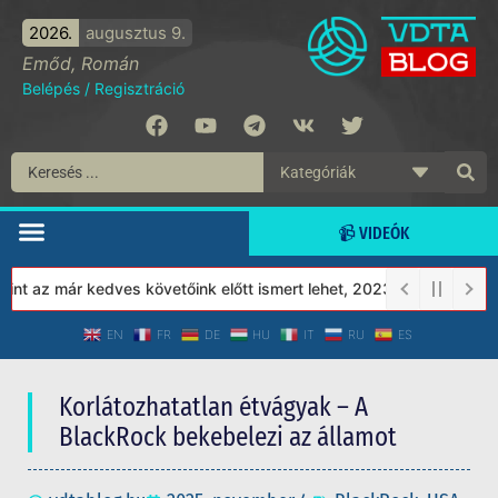
2026.
augusztus 9.
Emőd, Román
Belépés
/
Regisztráció
📹 VIDEÓK
az már kedves követőink előtt ismert lehet, 2023-tól a Védett Tá
EN
FR
DE
HU
IT
RU
ES
Korlátozhatatlan étvágyak – A
BlackRock bekebelezi az államot