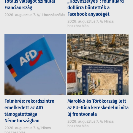
Totális válságot szimulál
„Közveszélyes”: félmilliárd
Franciaország
dollárra büntették a
Facebook anyacégét
2026. augusztus 7.
1 hozzászólás
2026. augusztus 7.
Nincs
hozzászólás
Felmérés: rekordszintre
Marokkó és Törökország lett
emelkedett az AfD
az EU–Kína kereskedelmi vita
támogatottsága
új frontvonala
Németországban
2026. augusztus 7.
Nincs
hozzászólás
2026. augusztus 7.
Nincs
hozzászólás