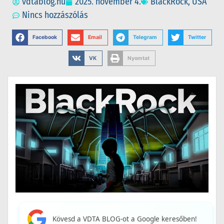
vdtablog.hu
2025. november 4.
BlackRock
,
USA
Nincs hozzászólás
Facebook
Email
Telegram
Twitter
VK
Nyomtat
Kövesd a VDTA BLOG-ot a Google keresőben!