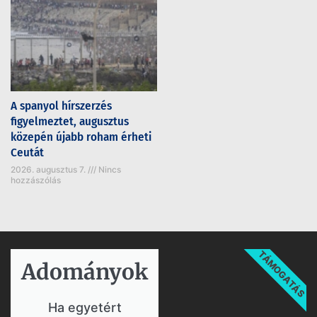
A spanyol hírszerzés
figyelmeztet, augusztus
közepén újabb roham érheti
Ceutát
2026. augusztus 7.
Nincs
hozzászólás
TÁMOGATÁS
Adományok​
Ha egyetért