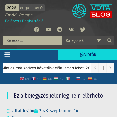
2026.
augusztus 9.
Emőd, Román
Belépés
/
Regisztráció
📹 VIDEÓK
int az már kedves követőink előtt ismert lehet, 2023-tól a Védet
EN
FR
DE
HU
IT
RU
ES
Ez a bejegyzés jelenleg nem elérhető
vdtablog.hu
2023. szeptember 14.