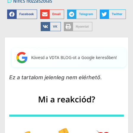
Nincs hozzászólás
Facebook
Email
Telegram
Twitter
VK
Nyomtat
Kövesd a VDTA BLOG-ot a Google keresőben!
Ez a tartalom jelenleg nem elérhető.
Mi a reakciód?