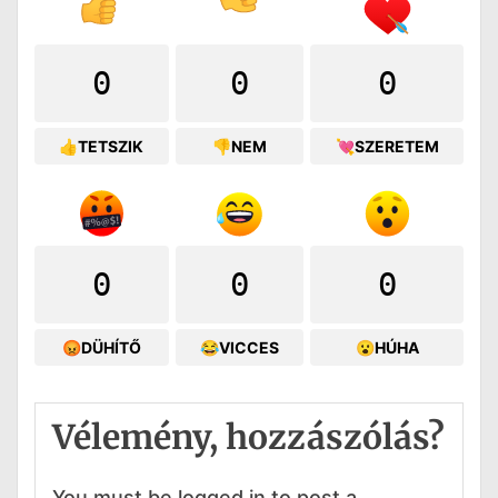
0
0
0
👍TETSZIK
👎NEM
💘SZERETEM
0
0
0
😡DÜHÍTŐ
😂VICCES
😮HÚHA
Vélemény, hozzászólás?
You must be logged in to post a