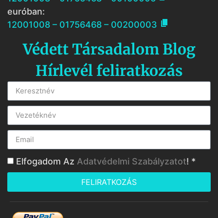
euróban:

12001008 – 01756468 – 00200003
Védett Társadalom Blog
Hírlevél feliratkozás
Elfogadom Az
Adatvédelmi Szabályzatot
! *
FELIRATKOZÁS