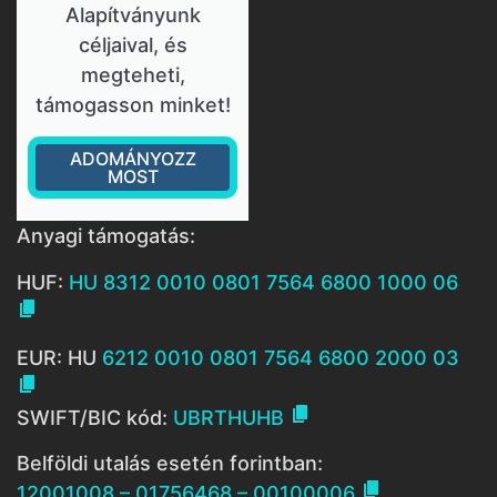
Alapítványunk
céljaival, és
megteheti,
támogasson minket!
ADOMÁNYOZZ
MOST
Anyagi támogatás:
HUF:
HU 8312 0010 0801 7564 6800 1000 06

EUR: HU
6212 0010 0801 7564 6800 2000 03


SWIFT/BIC kód:
UBRTHUHB
Belföldi utalás esetén forintban:

12001008 – 01756468 – 00100006