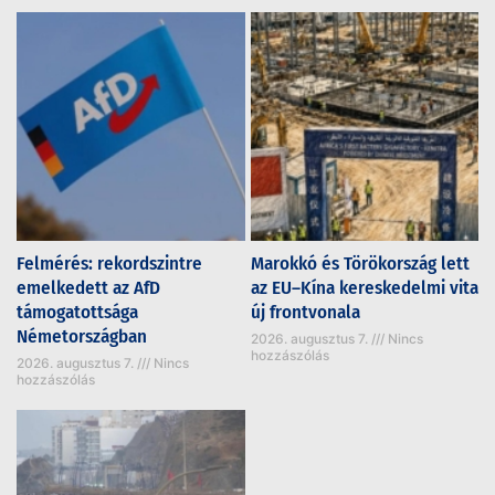
Felmérés: rekordszintre
Marokkó és Törökország lett
emelkedett az AfD
az EU–Kína kereskedelmi vita
támogatottsága
új frontvonala
Németországban
2026. augusztus 7.
Nincs
hozzászólás
2026. augusztus 7.
Nincs
hozzászólás