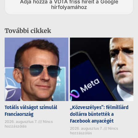
Adja hozzá a VDTA friss híreit a Google
hírfolyamához
További cikkek
Totális válságot szimulál
„Közveszélyes”: félmilliárd
Franciaország
dollárra büntették a
Facebook anyacégét
2026. augusztus 7.
Nincs
hozzászólás
2026. augusztus 7.
Nincs
hozzászólás