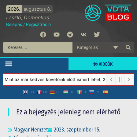
2026.
augusztus 8.
László, Domonkos
Belépés
/
Regisztráció
📹 VIDEÓK
int az már kedves követőink előtt ismert lehet, 2023-tól a Védet
EN
FR
DE
HU
IT
RU
ES
Ez a bejegyzés jelenleg nem elérhető
Magyar Nemzet
2023. szeptember 15.