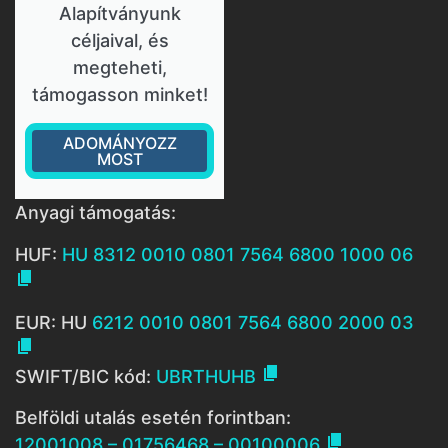
Alapítványunk
céljaival, és
megteheti,
támogasson minket!
ADOMÁNYOZZ
MOST
Anyagi támogatás:
HUF:
HU 8312 0010 0801 7564 6800 1000 06

EUR: HU
6212 0010 0801 7564 6800 2000 03


SWIFT/BIC kód:
UBRTHUHB
Belföldi utalás esetén forintban:

12001008 – 01756468 – 00100006