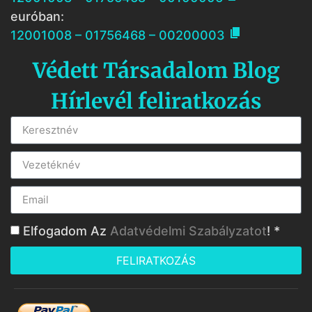
euróban:

12001008 – 01756468 – 00200003
Védett Társadalom Blog
Hírlevél feliratkozás
Elfogadom Az
Adatvédelmi Szabályzatot
! *
FELIRATKOZÁS