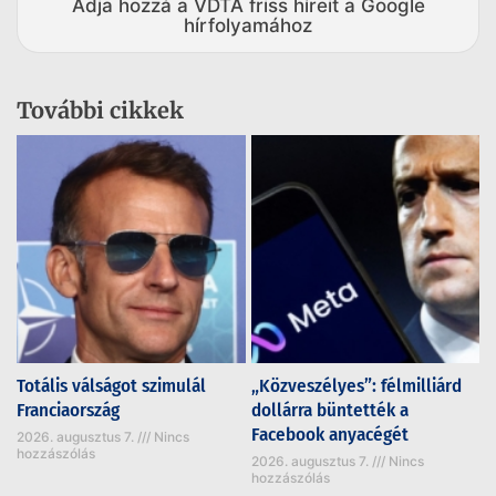
Adja hozzá a VDTA friss híreit a Google
hírfolyamához
További cikkek
Totális válságot szimulál
„Közveszélyes”: félmilliárd
Franciaország
dollárra büntették a
Facebook anyacégét
2026. augusztus 7.
Nincs
hozzászólás
2026. augusztus 7.
Nincs
hozzászólás