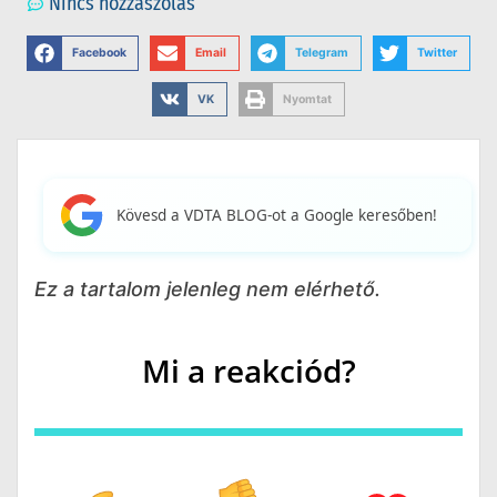
Nincs hozzászólás
Facebook
Email
Telegram
Twitter
VK
Nyomtat
Kövesd a VDTA BLOG-ot a Google keresőben!
Ez a tartalom jelenleg nem elérhető.
Mi a reakciód?