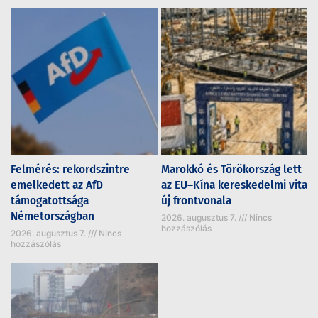
Felmérés: rekordszintre
Marokkó és Törökország lett
emelkedett az AfD
az EU–Kína kereskedelmi vita
támogatottsága
új frontvonala
Németországban
2026. augusztus 7.
Nincs
hozzászólás
2026. augusztus 7.
Nincs
hozzászólás