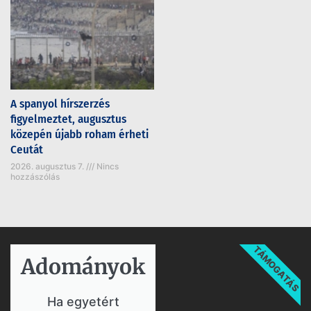
A spanyol hírszerzés
figyelmeztet, augusztus
közepén újabb roham érheti
Ceutát
2026. augusztus 7.
Nincs
hozzászólás
TÁMOGATÁS
Adományok​
Ha egyetért