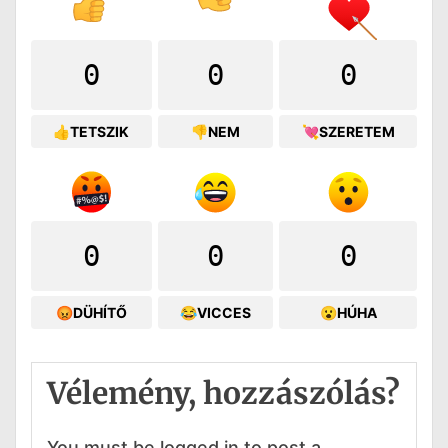
0
0
0
👍TETSZIK
👎NEM
💘SZERETEM
0
0
0
😡DÜHÍTŐ
😂VICCES
😮HÚHA
Vélemény, hozzászólás?
You must be logged in to post a