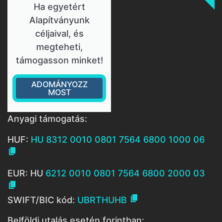
Ha egyetért
Alapítványunk
céljaival, és
megteheti,
támogasson minket!
ADOMÁNYOZZ
MOST
Anyagi támogatás:
HUF:
HU 8312 0010 0801 7564 6800 1000 06

EUR: HU
6212 0010 0801 7564 6800 2000 03


SWIFT/BIC kód:
UBRTHUHB
Belföldi utalás esetén forintban: