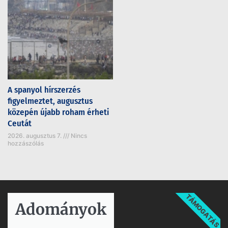
A spanyol hírszerzés
figyelmeztet, augusztus
közepén újabb roham érheti
Ceutát
2026. augusztus 7.
Nincs
hozzászólás
TÁMOGATÁS
Adományok​