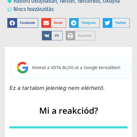
Háború Ukrajnában
,
Twitter
,
TwitterBot
,
Ukrajna
Nincs hozzászólás
Facebook
Email
Telegram
Twitter
VK
Nyomtat
Kövesd a VDTA BLOG-ot a Google keresőben!
Ez a tartalom jelenleg nem elérhető.
Mi a reakciód?