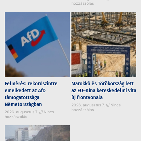
hozzászólás
Felmérés: rekordszintre
Marokkó és Törökország lett
emelkedett az AfD
az EU–Kína kereskedelmi vita
támogatottsága
új frontvonala
Németországban
2026. augusztus 7.
Nincs
hozzászólás
2026. augusztus 7.
Nincs
hozzászólás