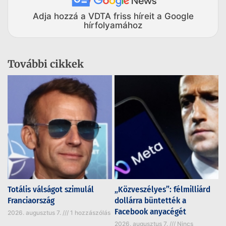
Adja hozzá a VDTA friss híreit a Google
hírfolyamához
További cikkek
Totális válságot szimulál
„Közveszélyes”: félmilliárd
Franciaország
dollárra büntették a
Facebook anyacégét
2026. augusztus 7.
1 hozzászólás
2026. augusztus 7.
Nincs