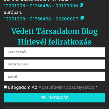

12001008 – 01756468 – 00100006
euróban:

12001008 – 01756468 – 00200003
Védett Társadalom Blog
Hírlevél feliratkozás
Elfogadom Az
Adatvédelmi Szabályzatot
! *
FELIRATKOZÁS