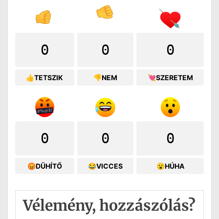
0
0
0
👍TETSZIK
👎NEM
💘SZERETEM
0
0
0
😡DÜHÍTŐ
😂VICCES
😮HÚHA
Vélemény, hozzászólás?