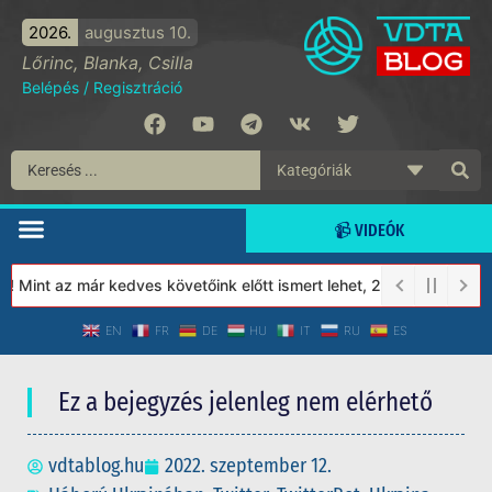
2026.
augusztus 10.
Lőrinc, Blanka, Csilla
Belépés
/
Regisztráció
📹 VIDEÓK
int az már kedves követőink előtt ismert lehet, 2023-tól a Védet
EN
FR
DE
HU
IT
RU
ES
Ez a bejegyzés jelenleg nem elérhető
vdtablog.hu
2022. szeptember 12.