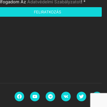
lfogadom Az
Adatvédelmi Szabályzatot
! *
FELIRATKOZÁS