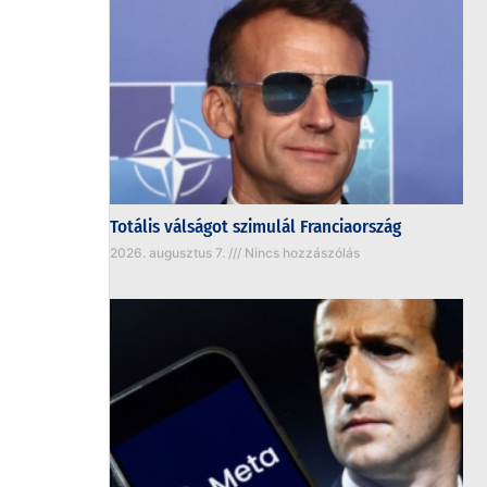
Totális válságot szimulál Franciaország
2026. augusztus 7.
Nincs hozzászólás