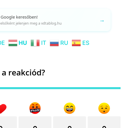
 Google keresőben!
→
gy elsőként jelenjen meg a vdtablog.hu
DE
HU
IT
RU
ES
 a reakciód?