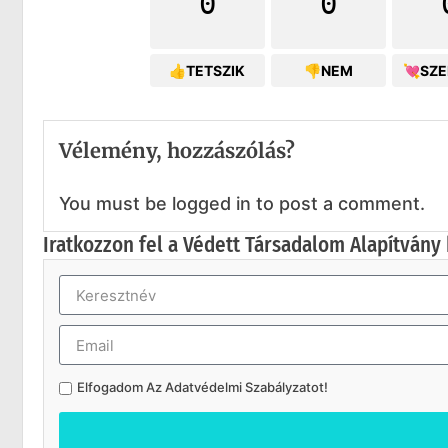
0
0
👍TETSZIK
👎NEM
💘SZ
Vélemény, hozzászólás?
You must be logged in to post a comment.
Iratkozzon fel a Védett Társadalom Alapítvány 
Elfogadom Az
Adatvédelmi Szabályzatot
!