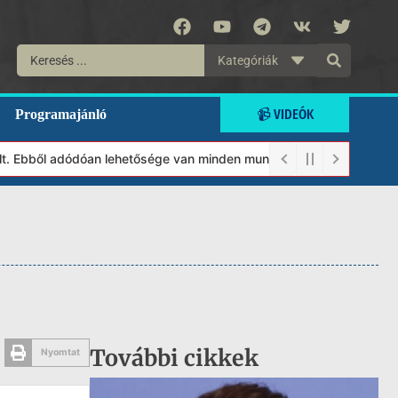
Kategóriák
📹 VIDEÓK
Programajánló
 Ebből adódóan lehetősége van minden munkánkat segíteni kívánó m
További cikkek
Nyomtat