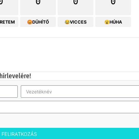
0
0
0
0
ERETEM
😡DÜHÍTŐ
😂VICCES
😮HÚHA
hírlevelére!
FELIRATKOZÁS