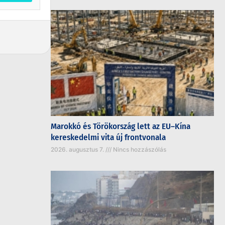
Marokkó és Törökország lett az EU–Kína
kereskedelmi vita új frontvonala
2026. augusztus 7.
Nincs hozzászólás