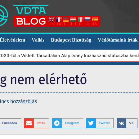
EN
FR
DE
HU
IT
RU
ES
Életvédelem
Vallás
Budapest Bizottság
Védőtársaink írták
3-tól a Védett Társadalom Alapítvány közhasznú státuszba került.
eg nem elérhető
incs hozzászólás
Facebook
Email
Telegram
Twitter
VK