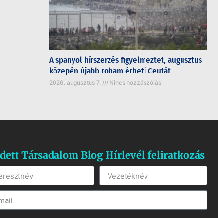
A spanyol hírszerzés figyelmeztet, augusztus
közepén újabb roham érheti Ceutát
2026. augusztus 7.
Nincs hozzászólás
dett Társadalom Blog Hírlevél feliratkozás