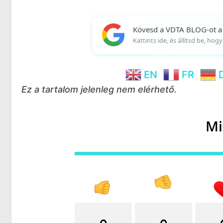
Kövesd a VDTA BLOG-ot a
Kattints ide, és állítsd be, ho
EN
FR
Ez a tartalom jelenleg nem elérhető.
Mi