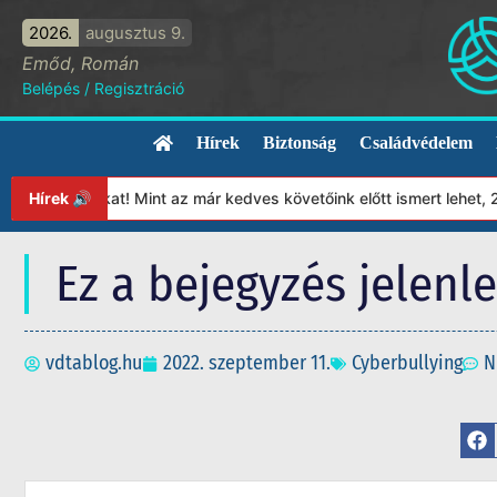
2026.
augusztus 9.
Emőd, Román
Belépés
/
Regisztráció
Hírek
Biztonság
Családvédelem
ítványunkat! Mint az már kedves követőink előtt ismert lehet, 202
Hírek 🔊
Ez a bejegyzés jelenl
vdtablog.hu
2022. szeptember 11.
Cyberbullying
N