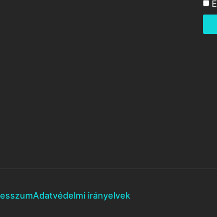
E
resszum
Adatvédelmi irányelvek