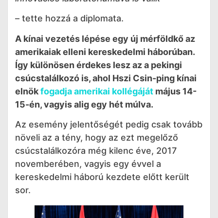
– tette hozzá a diplomata.
A kínai vezetés lépése egy új mérföldkő az
amerikaiak elleni kereskedelmi háborúban.
Így különösen érdekes lesz az a pekingi
csúcstalálkozó is, ahol Hszi Csin-ping kínai
elnök
fogadja amerikai kollégáját
május 14-
15-én, vagyis alig egy hét múlva.
Az esemény jelentőségét pedig csak tovább
növeli az a tény, hogy az ezt megelőző
csúcstalálkozóra még kilenc éve, 2017
novemberében, vagyis egy évvel a
kereskedelmi háború kezdete előtt került
sor.