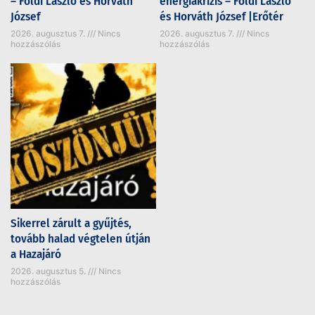
– Földi László és Horváth
energiakrízis – Földi László
József
és Horváth József |Erőtér
2026. augusztus 7.
Nincs
2026. augusztus 7.
Nincs
hozzászólás
hozzászólás
Sikerrel zárult a gyűjtés,
tovább halad végtelen útján
a Hazajáró
2026. augusztus 5.
Nincs
hozzászólás