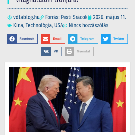
vdtablog.hu
Forrás: Pesti Srácok
2026. május 11.
Kina
,
Technológia
,
USA
Nincs hozzászólás
Facebook
Email
Telegram
Twitter
VK
Nyomtat