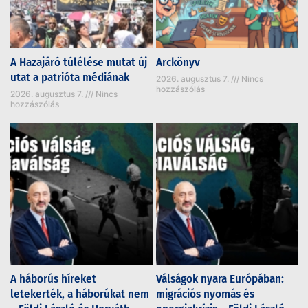
A Hazajáró túlélése mutat új
Arckönyv
utat a patrióta médiának
2026. augusztus 7.
Nincs
hozzászólás
2026. augusztus 7.
Nincs
hozzászólás
A háborús híreket
Válságok nyara Európában:
letekerték, a háborúkat nem
migrációs nyomás és