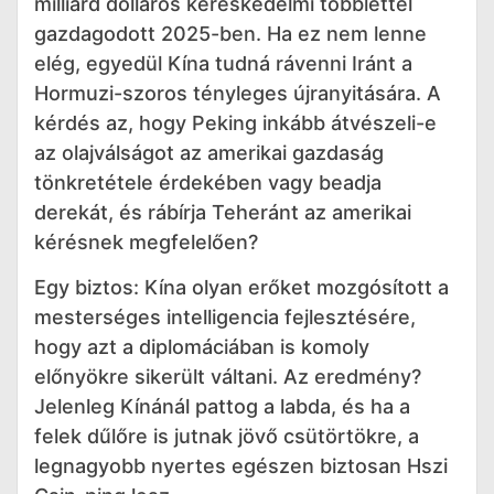
milliárd dolláros kereskedelmi többlettel
gazdagodott 2025-ben. Ha ez nem lenne
elég, egyedül Kína tudná rávenni Iránt a
Hormuzi-szoros tényleges újranyitására. A
kérdés az, hogy Peking inkább átvészeli-e
az olajválságot az amerikai gazdaság
tönkretétele érdekében vagy beadja
derekát, és rábírja Teheránt az amerikai
kérésnek megfelelően?
Egy biztos: Kína olyan erőket mozgósított a
mesterséges intelligencia fejlesztésére,
hogy azt a diplomáciában is komoly
előnyökre sikerült váltani. Az eredmény?
Jelenleg Kínánál pattog a labda, és ha a
felek dűlőre is jutnak jövő csütörtökre, a
legnagyobb nyertes egészen biztosan Hszi