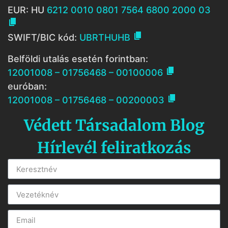
EUR: HU
6212 0010 0801 7564 6800 2000 03


SWIFT/BIC kód:
UBRTHUHB
Belföldi utalás esetén forintban:

12001008 – 01756468 – 00100006
euróban:

12001008 – 01756468 – 00200003
Védett Társadalom Blog
Hírlevél feliratkozás