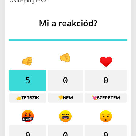
Csin-ping lesz.
Mi a reakciód?
5
0
0
👍TETSZIK
👎NEM
💘SZERETEM
0
0
0