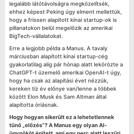
legalább látótávolságra megközelítsék,
ehhez képest Peking úgy elment mellettük,
hogy a frissen alapított kínai startup-ok is
pillanatokon belül megelőzik az amerikai
BigTech-vállalatokat.
Erre a legjobb példa a Manus. A tavaly
márciusban alapított kínai startup-cég
gyakorlatilag alig pár hónap alatt lekörözte a
ChatGPT-t üzemelő amerikai OpenAI-t úgy,
hogy ha csak az alapítási évet nézzük,
kereken tíz év előnye van/lenne a többek
között Elon Musk és Sam Altman által
alapította óriásnak.
Hogy hogyan sikerült ez a lehetetlennek
tűnő „előzés”? A Manus egy olyan AI-
ügynököt épített, ami egy perc alatt leszűri