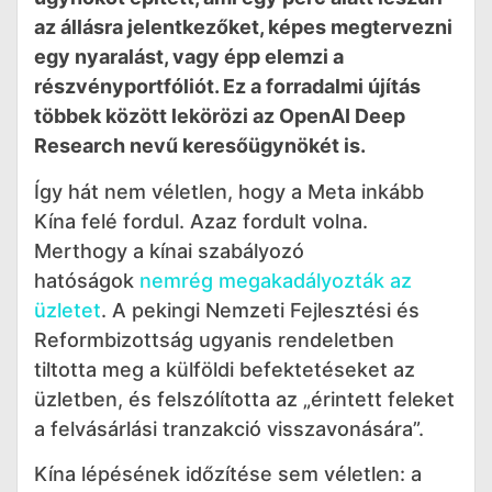
az állásra jelentkezőket, képes megtervezni
egy nyaralást, vagy épp elemzi a
részvényportfóliót. Ez a forradalmi újítás
többek között lekörözi az OpenAI Deep
Research nevű keresőügynökét is.
Így hát nem véletlen, hogy a Meta inkább
Kína felé fordul. Azaz fordult volna.
Merthogy a kínai szabályozó
hatóságok
nemrég megakadályozták az
üzletet
. A pekingi Nemzeti Fejlesztési és
Reformbizottság ugyanis rendeletben
tiltotta meg a külföldi befektetéseket az
üzletben, és felszólította az „érintett feleket
a felvásárlási tranzakció visszavonására”.
Kína lépésének időzítése sem véletlen: a