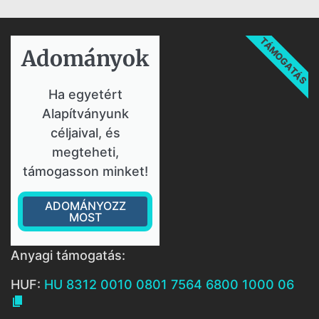
TÁMOGATÁS
Adományok​
Ha egyetért
Alapítványunk
céljaival, és
megteheti,
támogasson minket!
ADOMÁNYOZZ
MOST
Anyagi támogatás:
HUF:
HU 8312 0010 0801 7564 6800 1000 06
