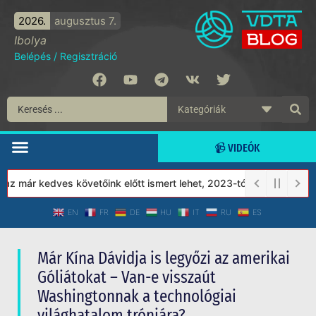
2026.
augusztus 7.
Ibolya
Belépés
/
Regisztráció
📹 VIDEÓK
ár kedves követőink előtt ismert lehet, 2023-tól a Védett Társad
EN
FR
DE
HU
IT
RU
ES
Már Kína Dávidja is legyőzi az amerikai
Góliátokat – Van-e visszaút
Washingtonnak a technológiai
világhatalom trónjára?