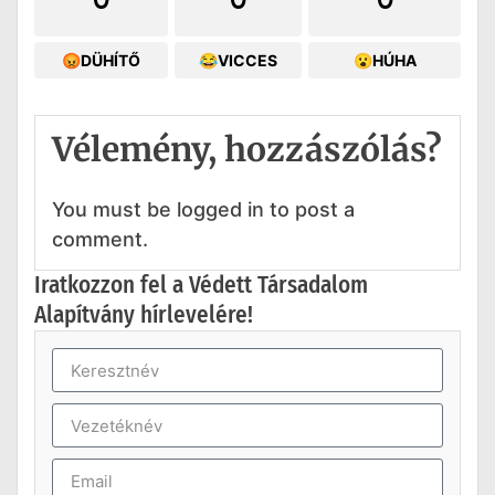
😡DÜHÍTŐ
😂VICCES
😮HÚHA
Vélemény, hozzászólás?
You must be logged in to post a
comment.
Iratkozzon fel a Védett Társadalom
Alapítvány hírlevelére!