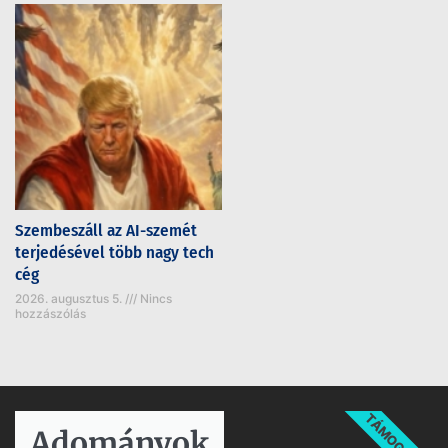
Szembeszáll az AI-szemét
terjedésével több nagy tech
cég
2026. augusztus 5.
Nincs
hozzászólás
TÁMOGATÁS
Adományok​