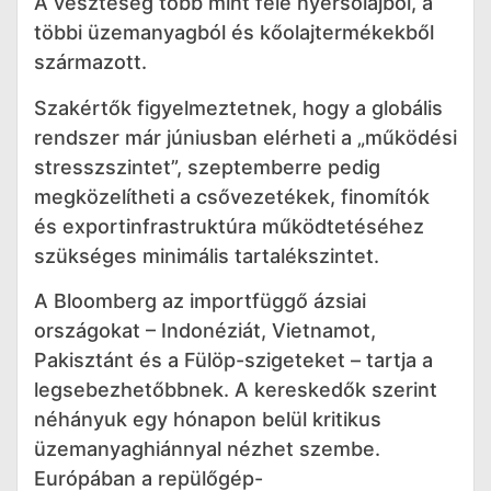
A veszteség több mint fele nyersolajból, a
többi üzemanyagból és kőolajtermékekből
származott.
Szakértők figyelmeztetnek, hogy a globális
rendszer már júniusban elérheti a „működési
stresszszintet”, szeptemberre pedig
megközelítheti a csővezetékek, finomítók
és exportinfrastruktúra működtetéséhez
szükséges minimális tartalékszintet.
A Bloomberg az importfüggő ázsiai
országokat – Indonéziát, Vietnamot,
Pakisztánt és a Fülöp-szigeteket – tartja a
legsebezhetőbbnek. A kereskedők szerint
néhányuk egy hónapon belül kritikus
üzemanyaghiánnyal nézhet szembe.
Európában a repülőgép-