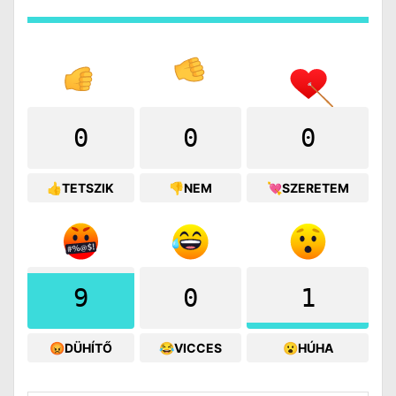
0
0
0
👍TETSZIK
👎NEM
💘SZERETEM
9
0
1
😡DÜHÍTŐ
😂VICCES
😮HÚHA