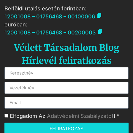
Belföldi utalás esetén forintban:

12001008 – 01756468 – 00100006
euróban:

12001008 – 01756468 – 00200003
Védett Társadalom Blog
Hírlevél feliratkozás
Elfogadom Az
Adatvédelmi Szabályzatot
! *
FELIRATKOZÁS