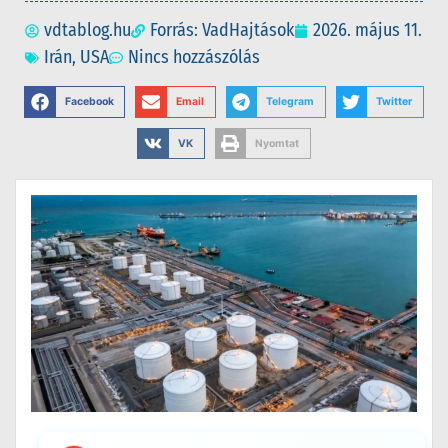
vdtablog.hu
Forrás: VadHajtások
2026. május 11.
Irán
,
USA
Nincs hozzászólás
Facebook
Email
Telegram
Twitter
VK
Nyomtat