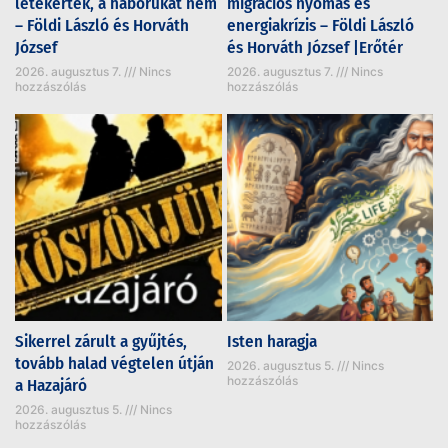
letekerték, a háborúkat nem
migrációs nyomás és
– Földi László és Horváth
energiakrízis – Földi László
József
és Horváth József |Erőtér
2026. augusztus 7.
Nincs
2026. augusztus 7.
Nincs
hozzászólás
hozzászólás
Sikerrel zárult a gyűjtés,
Isten haragja
tovább halad végtelen útján
2026. augusztus 5.
Nincs
hozzászólás
a Hazajáró
2026. augusztus 5.
Nincs
hozzászólás