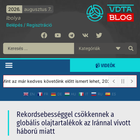
2026.
augusztus 7.
Ibolya
Belépés
/
Regisztráció
📹 VIDEÓK
nt az már kedves követőink előtt ismert lehet, 2023-tól a Védett 
EN
FR
DE
HU
IT
RU
ES
Rekordsebességgel csökkennek a
globális olajtartalékok az Iránnal vívott
háború miatt