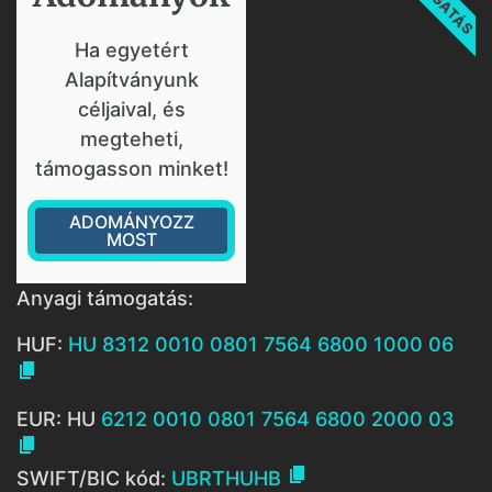
Ha egyetért
Alapítványunk
céljaival, és
megteheti,
támogasson minket!
ADOMÁNYOZZ
MOST
Anyagi támogatás:
HUF:
HU 8312 0010 0801 7564 6800 1000 06

EUR: HU
6212 0010 0801 7564 6800 2000 03


SWIFT/BIC kód:
UBRTHUHB