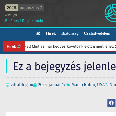
2026.
augusztus 7.
Ibolya
Belépés
/
Regisztráció
Hírek
Biztonság
Családvédelem
ítványunkat! Mint az már kedves követőink előtt ismert lehet, 20
Hírek 🔊
Ez a bejegyzés jelenl
vdtablog.hu
2025. január 17.
Marco Rubio
,
USA
Nin