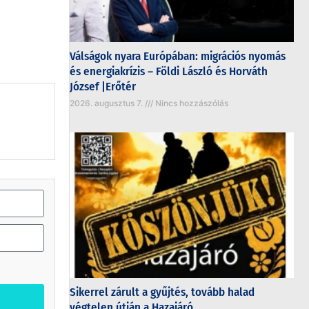
Válságok nyara Európában: migrációs nyomás
és energiakrízis – Földi László és Horváth
József |Erőtér
2026. augusztus 7.
Nincs hozzászólás
Sikerrel zárult a gyűjtés, tovább halad
végtelen útján a Hazajáró