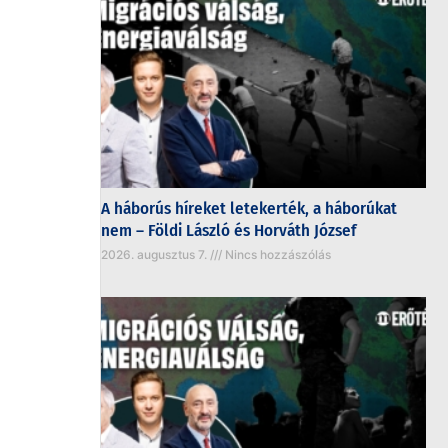
A háborús híreket letekerték, a háborúkat
nem – Földi László és Horváth József
2026. augusztus 7.
Nincs hozzászólás