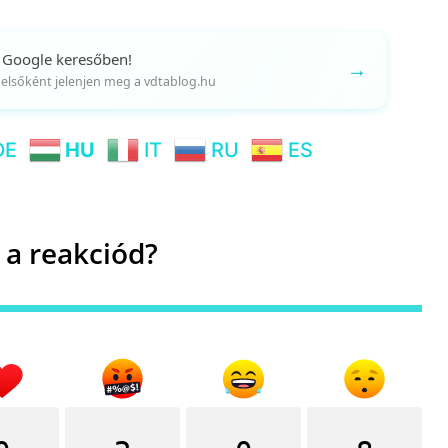
 Google keresőben!
→
gy elsőként jelenjen meg a vdtablog.hu
DE
HU
IT
RU
ES
 a reakciód?