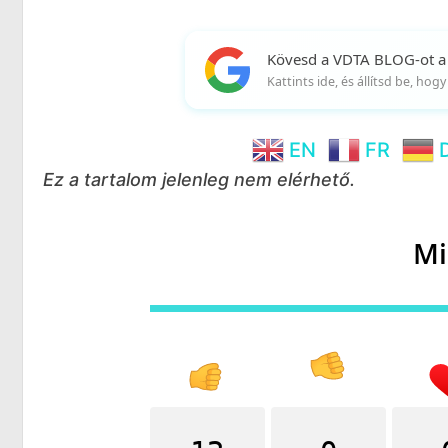
Kövesd a VDTA BLOG-ot a
Kattints ide, és állítsd be, ho
EN
FR
Ez a tartalom jelenleg nem elérhető.
Mi