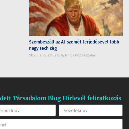
Szembeszáll az AI-szemét terjedésével több
nagy tech cég
2026. augusztus 5.
Nincs hozzászólás
dett Társadalom Blog Hírlevél feliratkozás