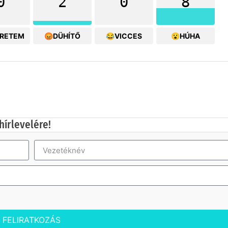
0
2
0
8
ERETEM
😡DÜHÍTŐ
😂VICCES
😮HÚHA
hírlevelére!
FELIRATKOZÁS