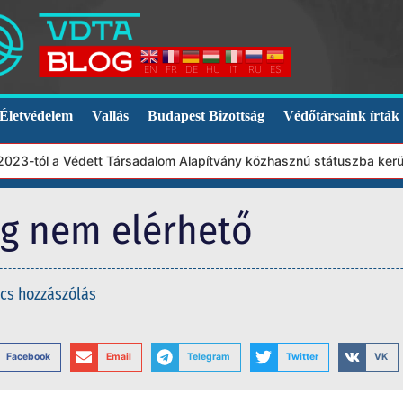
EN
FR
DE
HU
IT
RU
ES
Életvédelem
Vallás
Budapest Bizottság
Védőtársaink írták
23-tól a Védett Társadalom Alapítvány közhasznú státuszba került.
eg nem elérhető
cs hozzászólás
Facebook
Email
Telegram
Twitter
VK