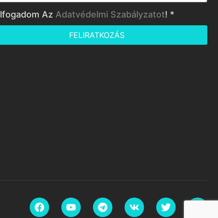
lfogadom Az
Adatvédelmi Szabályzatot
! *
FELIRATKOZÁS