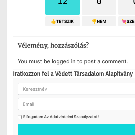
12
0
👍TETSZIK
👎NEM
💘SZ
Vélemény, hozzászólás?
You must be logged in to post a comment.
Iratkozzon fel a Védett Társadalom Alapítvány 
Elfogadom Az
Adatvédelmi Szabályzatot
!