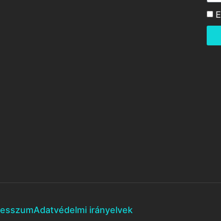
E
resszum
Adatvédelmi irányelvek