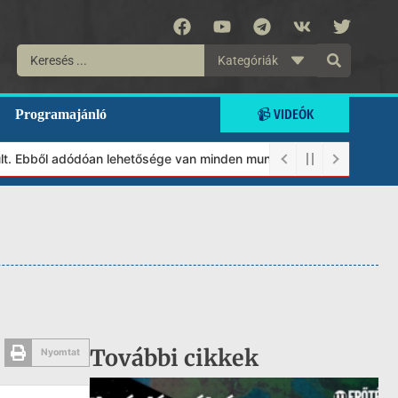
Kategóriák
📹 VIDEÓK
Programajánló
 Ebből adódóan lehetősége van minden munkánkat segíteni kívánó m
További cikkek
Nyomtat