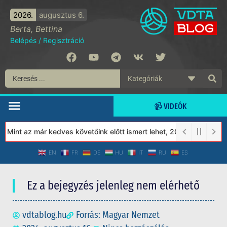
2026.
augusztus 6.
Berta, Bettina
Belépés
/
Regisztráció
📹 VIDEÓK
int az már kedves követőink előtt ismert lehet, 2023-tól a Védett
EN
FR
DE
HU
IT
RU
ES
Ez a bejegyzés jelenleg nem elérhető
vdtablog.hu
Forrás: Magyar Nemzet