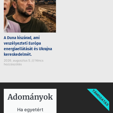
A Duna kiszárad, ami
veszélyezteti Európa
energiaellátását és Ukrajna
kereskedelmét.
2026. augusztus 5.
Nincs
hozzászólás
TÁMOGATÁS
Adományok​
Ha egyetért