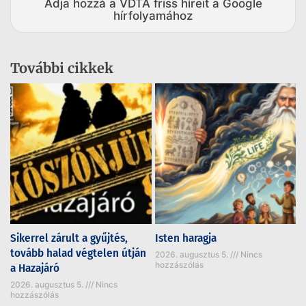
Adja hozzá a VDTA friss híreit a Google
hírfolyamához
További cikkek
Sikerrel zárult a gyűjtés,
Isten haragja
tovább halad végtelen útján
2026. augusztus 5.
Nincs
hozzászólás
a Hazajáró
2026. augusztus 5.
Nincs
hozzászólás