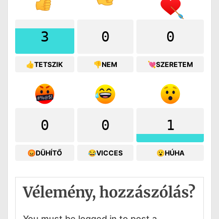
3
0
0
👍TETSZIK
👎NEM
💘SZERETEM
0
0
1
😡DÜHÍTŐ
😂VICCES
😮HÚHA
Vélemény, hozzászólás?
You must be logged in to post a