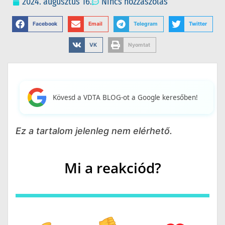
2024. augusztus 16.
Nincs hozzászólás
Facebook
Email
Telegram
Twitter
VK
Nyomtat
Kövesd a VDTA BLOG-ot a Google keresőben!
Ez a tartalom jelenleg nem elérhető.
Mi a reakciód?