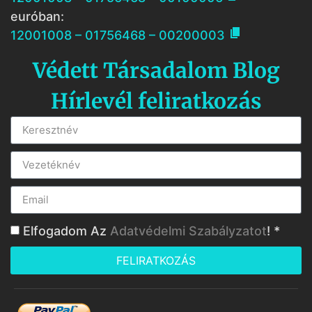
euróban:

12001008 – 01756468 – 00200003
Védett Társadalom Blog
Hírlevél feliratkozás
Elfogadom Az
Adatvédelmi Szabályzatot
! *
FELIRATKOZÁS