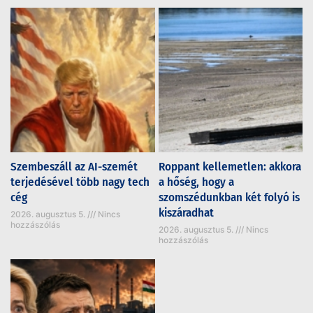
Szembeszáll az AI-szemét
Roppant kellemetlen: akkora
terjedésével több nagy tech
a hőség, hogy a
cég
szomszédunkban két folyó is
kiszáradhat
2026. augusztus 5.
Nincs
hozzászólás
2026. augusztus 5.
Nincs
hozzászólás