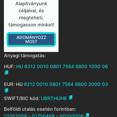
Alapítványunk
céljaival, és
megteheti,
támogasson minket!
ADOMÁNYOZZ
MOST
Anyagi támogatás:
HUF:
HU 8312 0010 0801 7564 6800 1000 06

EUR: HU
6212 0010 0801 7564 6800 2000 03


SWIFT/BIC kód:
UBRTHUHB
Belföldi utalás esetén forintban:

12001008 – 01756468 – 00100006