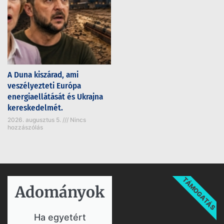
A Duna kiszárad, ami
veszélyezteti Európa
energiaellátását és Ukrajna
kereskedelmét.
2026. augusztus 5.
Nincs
hozzászólás
TÁMOGATÁS
Adományok​
Ha egyetért