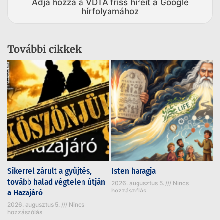
Adja hozzá a VDTA friss híreit a Google
hírfolyamához
További cikkek
Sikerrel zárult a gyűjtés,
Isten haragja
tovább halad végtelen útján
2026. augusztus 5.
Nincs
hozzászólás
a Hazajáró
2026. augusztus 5.
Nincs
hozzászólás