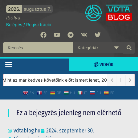
2026.
augusztus 7.
Ibolya
Belépés
/
Regisztráció
📹 VIDEÓK
nt az már kedves követőink előtt ismert lehet, 2023-tól a Védett 
EN
FR
DE
HU
IT
RU
ES
Ez a bejegyzés jelenleg nem elérhető
vdtablog.hu
2024. szeptember 30.