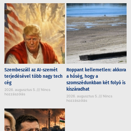
Szembeszáll az AI-szemét
Roppant kellemetlen: akkora
terjedésével több nagy tech
a hőség, hogy a
cég
szomszédunkban két folyó is
kiszáradhat
2026. augusztus 5.
Nincs
hozzászólás
2026. augusztus 5.
Nincs
hozzászólás