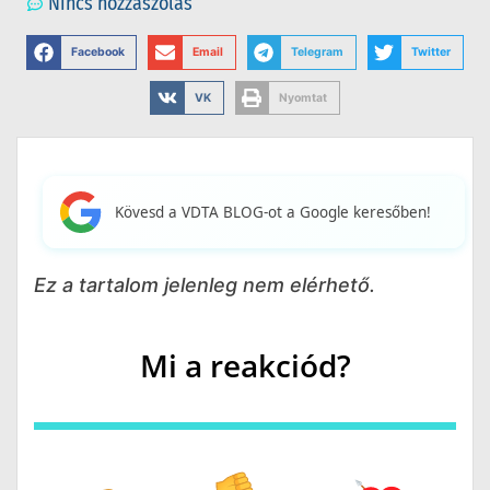
Nincs hozzászólás
Facebook
Email
Telegram
Twitter
VK
Nyomtat
Kövesd a VDTA BLOG-ot a Google keresőben!
Ez a tartalom jelenleg nem elérhető.
Mi a reakciód?