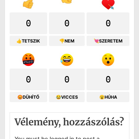
0
0
0
👍TETSZIK
👎NEM
💘SZERETEM
0
0
0
😡DÜHÍTŐ
😂VICCES
😮HÚHA
Vélemény, hozzászólás?
You must be logged in to post a