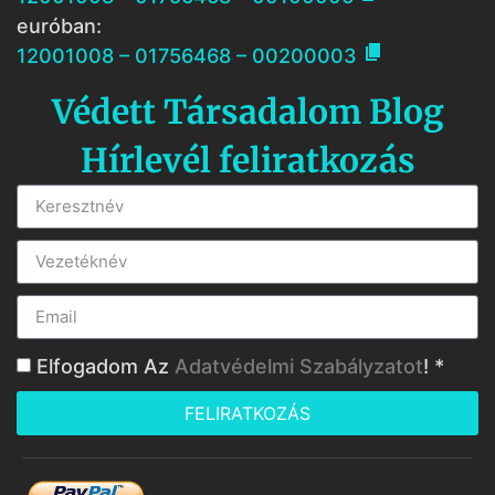
euróban:

12001008 – 01756468 – 00200003
Védett Társadalom Blog
Hírlevél feliratkozás
Elfogadom Az
Adatvédelmi Szabályzatot
! *
FELIRATKOZÁS