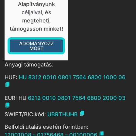
Alapítványunk
céljaival, és
megteheti,
támogasson minket!
ADOMÁNYOZZ
MOST
Anyagi támogatás:
HUF:
HU 8312 0010 0801 7564 6800 1000 06

EUR: HU
6212 0010 0801 7564 6800 2000 03


SWIFT/BIC kód:
UBRTHUHB
Belföldi utalás esetén forintban:

12001008 – 01756468 – 00100006