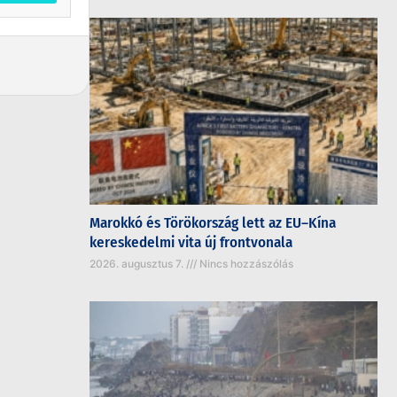
Marokkó és Törökország lett az EU–Kína
kereskedelmi vita új frontvonala
2026. augusztus 7.
Nincs hozzászólás