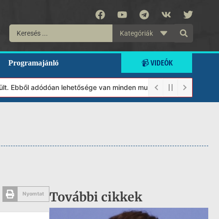
Kategóriák
📹 VIDEÓK
Programajánló
. Ebből adódóan lehetősége van minden munkánkat segíteni kívánó 
További cikkek
Nyomtat