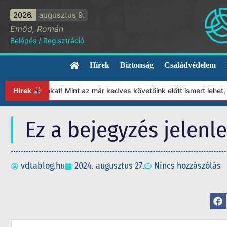
2026.
augusztus 9.
Emőd, Román
Belépés
/
Regisztráció
Hírek
Biztonság
Családvédelem
pítványunkat! Mint az már kedves követőink előtt ismert lehet, 2
Hírek 🔊
Ez a bejegyzés jelenl
vdtablog.hu
2024. augusztus 27.
Nincs hozzászólás