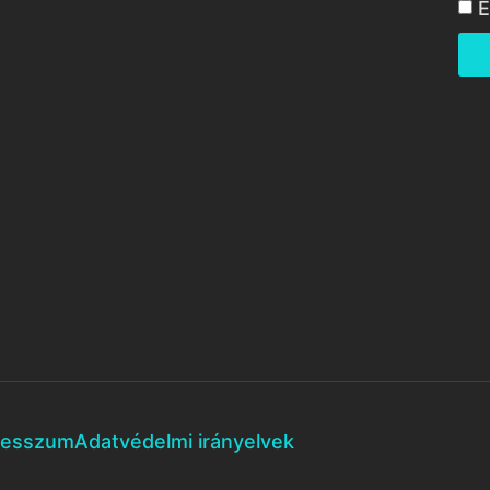
E
resszum
Adatvédelmi irányelvek