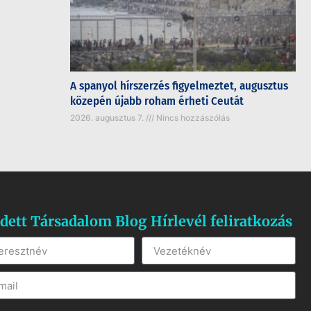
A spanyol hírszerzés figyelmeztet, augusztus
közepén újabb roham érheti Ceutát
2026. augusztus 7.
Nincs hozzászólás
dett Társadalom Blog Hírlevél feliratkozás