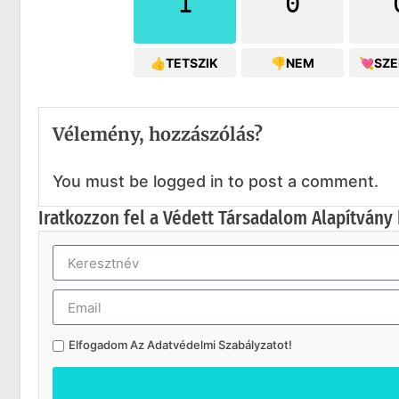
1
0
👍TETSZIK
👎NEM
💘SZ
Vélemény, hozzászólás?
You must be logged in to post a comment.
Iratkozzon fel a Védett Társadalom Alapítvány 
Elfogadom Az
Adatvédelmi Szabályzatot
!