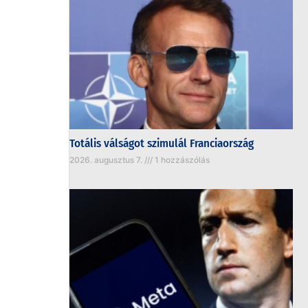
Totális válságot szimulál Franciaország
2026. augusztus 7.
1 hozzászólás