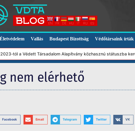
EN
FR
DE
HU
IT
RU
ES
Életvédelem
Vallás
Budapest Bizottság
Védőtársaink írták
023-tól a Védett Társadalom Alapítvány közhasznú státuszba került
eg nem elérhető
Facebook
Email
Telegram
Twitter
VK