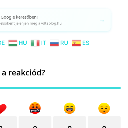
 Google keresőben!
→
gy elsőként jelenjen meg a vdtablog.hu
DE
HU
IT
RU
ES
 a reakciód?