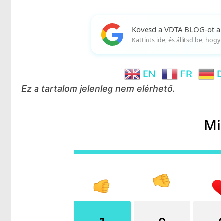
Kövesd a VDTA BLOG-ot a
Kattints ide, és állítsd be, ho
EN
FR
Ez a tartalom jelenleg nem elérhető.
Mi