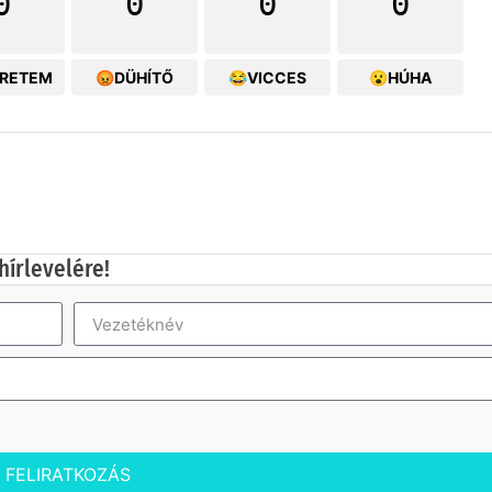
0
0
0
0
ERETEM
😡DÜHÍTŐ
😂VICCES
😮HÚHA
hírlevelére!
FELIRATKOZÁS