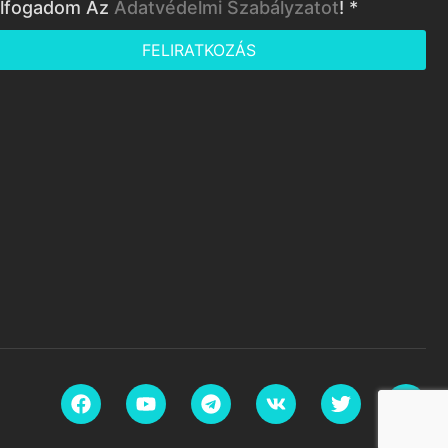
lfogadom Az
Adatvédelmi Szabályzatot
! *
FELIRATKOZÁS