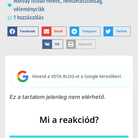
Morvay István Ferenc
,
nemzetbiztonság
,
véleménycikk
1 hozzászólás
Facebook
Email
Telegram
Twitter
VK
Nyomtat
Kövesd a VDTA BLOG-ot a Google keresőben!
Ez a tartalom jelenleg nem elérhető.
Mi a reakciód?