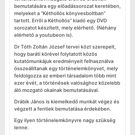
bemutatására egy előadássorozat keretében,
melyeket a “Kéthollós könyvesboltban”
tartott. Erről a Kéthollós” kiadó egy DVD
sorozatot készített, mely elérhető. (Néhány
elérhető a youtubeon is).
Dr Tóth Zoltán József tervei közt szerepelt,
hogy baráti körével folytatott közös
kutatómunkájuk eredményeit felhasználva
összeállítanak egy történelemkönyvet, mely
feldolgozza az emberi társadalom több mint
ezer évét, a történések valósághoz közelebb
áló mozgató okainak bemutatásával.
Drábik János is kiemelkedő munkát végez és
végzett a fentiek bemutatása érdekében.
Egy ilyen történelemkönyvre nagy szükség
lenne.