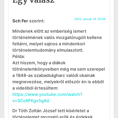
2022. január 14. 20:44
Sch Fer
szerint:
Mindenek előtt az emberiség ismert
történelmének valós mozgatórugóit kellene
feltárni, melyet sajnos a mindenkori
történelemtudomány elmulasztott.
Példa:
Azt hiszem, hogy a diákok
tötrénelemkönyveiben még ma sem szerepel
a 1848-as szabadságharc valódi okainak
megnevezése, melyekről először én is ebből
a videóból értesültem:
https://www.youtube.com/watch?
v=SCoRFKgx5gAű
Dr Tóth Zoltán József tett kísérletet a
történelemet mozgató erők és érdekek