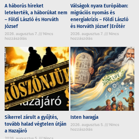
A háborús híreket
Válságok nyara Európában:
letekerték, a háborúkat nem
migrációs nyomás és
– Földi László és Horváth
energiakrízis – Földi László
József
és Horváth József |Erőtér
2026. augusztus 7.
Nincs
2026. augusztus 7.
Nincs
hozzászólás
hozzászólás
Sikerrel zárult a gyűjtés,
Isten haragja
tovább halad végtelen útján
2026. augusztus 5.
Nincs
hozzászólás
a Hazajáró
2026. augusztus 5.
Nincs