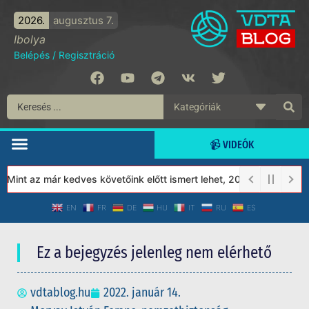
2026.
augusztus 7.
Ibolya
Belépés
/
Regisztráció
📹 VIDEÓK
nt az már kedves követőink előtt ismert lehet, 2023-tól a Védett
EN
FR
DE
HU
IT
RU
ES
Ez a bejegyzés jelenleg nem elérhető
vdtablog.hu
2022. január 14.