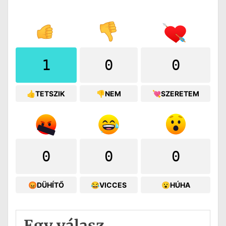
1
0
0
👍TETSZIK
👎NEM
💘SZERETEM
0
0
0
😡DÜHÍTŐ
😂VICCES
😮HÚHA
Egy válasz