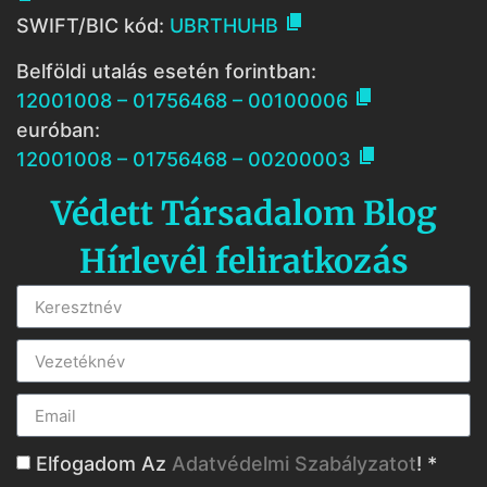

SWIFT/BIC kód:
UBRTHUHB
Belföldi utalás esetén forintban:

12001008 – 01756468 – 00100006
euróban:

12001008 – 01756468 – 00200003
Védett Társadalom Blog
Hírlevél feliratkozás
Elfogadom Az
Adatvédelmi Szabályzatot
! *