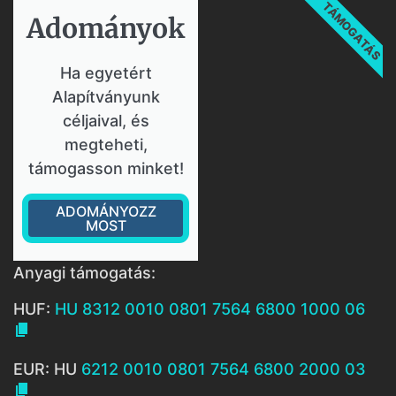
TÁMOGATÁS
Adományok​
Ha egyetért
Alapítványunk
céljaival, és
megteheti,
támogasson minket!
ADOMÁNYOZZ
MOST
Anyagi támogatás:
HUF:
HU 8312 0010 0801 7564 6800 1000 06

EUR: HU
6212 0010 0801 7564 6800 2000 03
