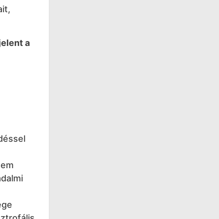
it,
elent a
déssel
 nem
adalmi
ége
ztrofális