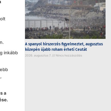
a
olt
n.
A spanyol hírszerzés figyelmeztet, augusztus
közepén újabb roham érheti Ceutát
ég inkább
2026. augusztus 7.
Nincs hozzászólás
sebb
,
s a
ése.