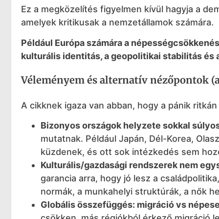
Ez a megközelítés figyelmen kívül hagyja a demo
amelyek kritikusak a nemzetállamok számára.
Például Európa számára a népességcsökkenés
kulturális identitás, a geopolitikai stabilitás 
Véleményem és alternatív nézőpontok (
A cikknek igaza van abban, hogy a pánik ritkán
Bizonyos országok helyzete sokkal súlyo
mutatnak. Például Japán, Dél-Korea, Ola
küzdenek, és ott sok intézkedés sem hozo
Kulturális/gazdasági rendszerek nem egy
garancia arra, hogy jó lesz a családpoliti
normák, a munkahelyi struktúrák, a nők h
Globális összefüggés: migráció vs népes
csökken, más régiókból érkező migráció leh