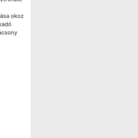
lása okoz
akadó
acsony