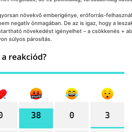
l gyorsan növekvő emberigénye, erőforrás-felhaszná
 nem negatív önmagában. De az is igaz, hogy a lesz
artható növekedést igényelhet – a csökkenés + al
yon súlyos párosítás.
 a reakciód?
0
38
0
3