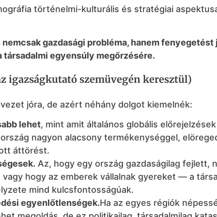
gráfia történelmi-kulturális és stratégiai aspektusa
 nemcsak gazdasági probléma, hanem fenyegetést j
és a társadalmi egyensúly megőrzésére.
az igazságkutató szemüvegén keresztül)
 vezet jóra, de azért néhány dolgot kiemelnék:
sabb lehet
, mint amit általános globális előrejelzések
szország nagyon alacsony termékenységgel, elörege
tt áttörést.
ségesek.
Az, hogy egy ország gazdaságilag fejlett,
ka, vagy hogy az emberek vállalnak gyereket — a társ
elyzete mind kulcsfontosságúak.
edési egyenlőtlenségek.
Ha az egyes régiók népess
et megoldás, de ez politikailag, társadalmilag katas