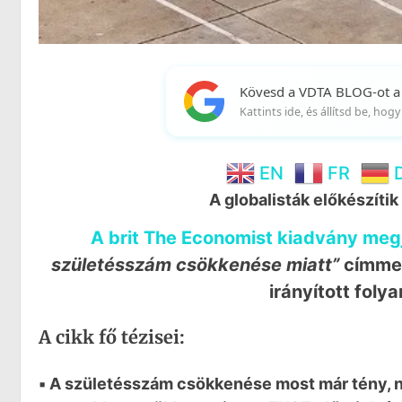
Kövesd a VDTA BLOG-ot a
Kattints ide, és állítsd be, ho
EN
FR
A globalisták előkészíti
A brit The Economist kiadvány megj
születésszám csökkenése miatt”
címmel
irányított foly
A cikk fő tézisei:
▪️ A születésszám csökkenése most már tény, ne