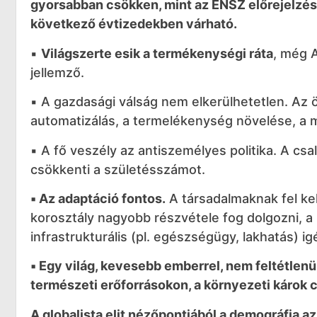
gyorsabban csökken, mint az ENSZ előrejelzé
következő évtizedekben várható.
▪️
Világszerte esik a termékenységi ráta
, még 
jellemző.
▪️ A gazdasági válság nem elkerülhetetlen. A
automatizálás, a termelékenység növelése, a mi
▪️ A fő veszély az antiszemélyes politika. A 
csökkenti a születésszámot.
▪️ Az adaptáció fontos.
A társadalmaknak fel kel
korosztály nagyobb részvétele fog dolgozni, a
infrastrukturális (pl. egészségügy, lakhatás) i
▪️ Egy világ, kevesebb emberrel, nem feltétlenü
természeti erőforrásokon, a környezeti károk
A globalista elit nézőpontjából a demográfia a