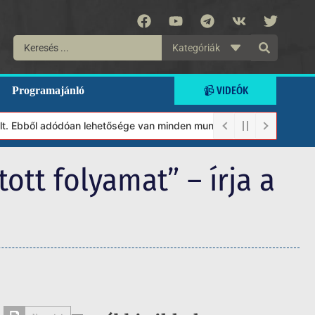
Kategóriák
📹 VIDEÓK
Programajánló
ől adódóan lehetősége van minden munkánkat segíteni kívánó magán
ott folyamat” – írja a