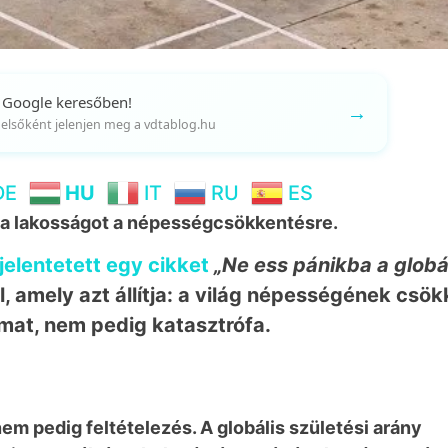
 Google keresőben!
→
gy elsőként jelenjen meg a vdtablog.hu
DE
HU
IT
RU
ES
k a lakosságot a népességcsökkentésre.
elentetett egy cikket
„Ne ess pánikba a globá
, amely azt állítja: a világ népességének csö
amat, nem pedig katasztrófa.
m pedig feltételezés. A globális születési arány