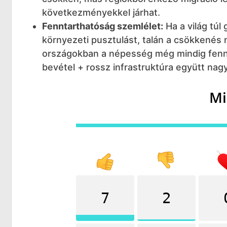
következményekkel járhat.
Fenntarthatóság szemlélet:
Ha a világ tú
környezeti pusztulást, talán a csökkenés
országokban a népesség még mindig fennt
bevétel + rossz infrastruktúra együtt nag
Mi
7
2