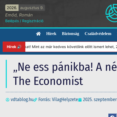
2026.
augusztus 9.
Emőd, Román
Belépés
/
Regisztráció
Hírek
Biztonság
Családvédelem
nyunkat! Mint az már kedves követőink előtt ismert lehet, 2023-tó
Hírek 🔊
„Ne ess pánikba! A né
The Economist
vdtablog.hu
Forrás: VilagHelyzete
2025. szeptember