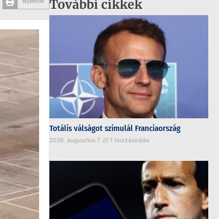
További cikkek
Nyomtat
Totális válságot szimulál Franciaország
2026. augusztus 7.
1 hozzászólás