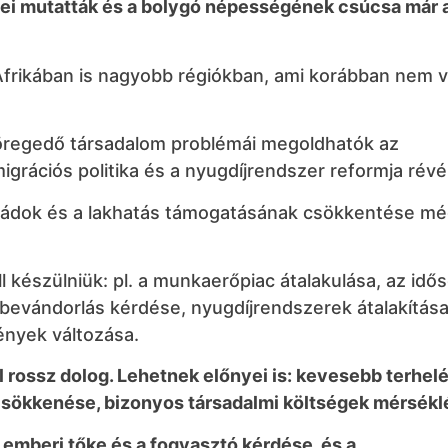
sei mutatták és a bolygó népességének csúcsa már 
Afrikában is nagyobb régiókban, ami korábban nem v
z öregedő társadalom problémái megoldhatók az
grációs politika és a nyugdíjrendszer reformja révé
családok és a lakhatás támogatásának csökkentése m
l készülniük: pl. a munkaerőpiac átalakulása, az idő
 bevándorlás kérdése, nyugdíjrendszerek átalakítása
gények változása.
l rossz dolog. Lehetnek előnyei is: kevesebb terhelé
 csökkenése, bizonyos társadalmi költségek mérsékl
z emberi tőke és a fogyasztó kérdése, és a