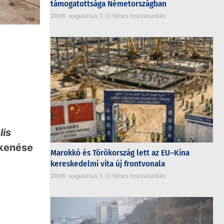
támogatottsága Németországban
2026. augusztus 7.
Nincs hozzászólás
lis
kkenése
Marokkó és Törökország lett az EU–Kína
kereskedelmi vita új frontvonala
2026. augusztus 7.
Nincs hozzászólás