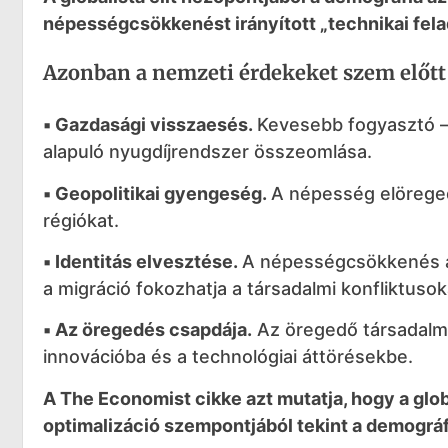
népességcsökkenést irányított „technikai fela
Azonban a nemzeti érdekeket szem előtt t
▪️ Gazdasági visszaesés.
Kevesebb fogyasztó – 
alapuló nyugdíjrendszer összeomlása.
▪️ Geopolitikai gyengeség.
A népesség elöreged
régiókat.
▪️ Identitás elvesztése.
A népességcsökkenés a 
a migráció fokozhatja a társadalmi konfliktusok
▪️ Az öregedés csapdája.
Az öregedő társadalma
innovációba és a technológiai áttörésekbe.
A The Economist cikke azt mutatja, hogy a globá
optimalizáció szempontjából tekint a demográf