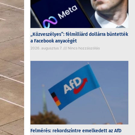
„Közveszélyes”: félmilliárd dollárra büntették
a Facebook anyacégét
2026. augusztus 7.
Nincs hozzászólás
Felmérés: rekordszintre emelkedett az AfD