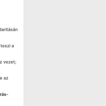
daritásán
teszi a
z vezet;
e az
rás-