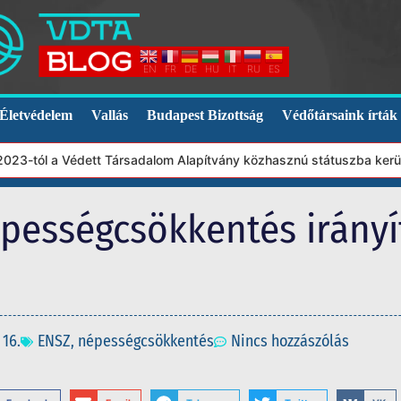
EN
FR
DE
HU
IT
RU
ES
Életvédelem
Vallás
Budapest Bizottság
Védőtársaink írták
l a Védett Társadalom Alapítvány közhasznú státuszba került. Ebb
pességcsökkentés irányít
 16.
ENSZ
,
népességcsökkentés
Nincs hozzászólás