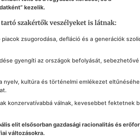
datként” kezelik.
artó szakértők veszélyeket is látnak:
piacok zsugorodása, defláció és a generációk szoli
ése gyengíti az országok befolyását, sebezhetővé 
nyelv, kultúra és történelmi emlékezet eltűnéséhe
at.
k konzervatívabbá válnak, kevesebbet fektetnek b
lis elit elsősorban gazdasági racionalitás és erőfor
iai változásokra.