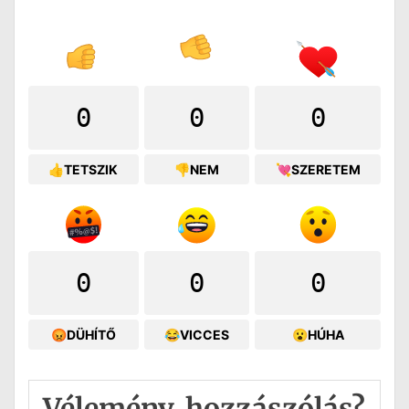
0
0
0
👍TETSZIK
👎NEM
💘SZERETEM
0
0
0
😡DÜHÍTŐ
😂VICCES
😮HÚHA
Vélemény, hozzászólás?