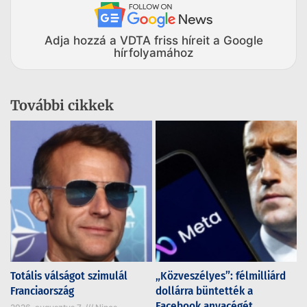
Adja hozzá a VDTA friss híreit a Google
hírfolyamához
További cikkek
Totális válságot szimulál
„Közveszélyes”: félmilliárd
Franciaország
dollárra büntették a
Facebook anyacégét