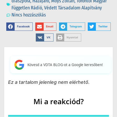
diaszpóra
,
Hazajáró
,
Moys Zoltán
,
Torontói Magyar
Független Rádió
,
Védett Társadalom Alapítvány
Nincs hozzászólás
Facebook
Email
Telegram
Twitter
VK
Nyomtat
Kövesd a VDTA BLOG-ot a Google keresőben!
Ez a tartalom jelenleg nem elérhető.
Mi a reakciód?