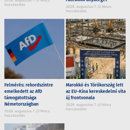
2026. augusztus 7.
Nincs
hozzászólás
2026. augusztus 7.
Nincs
hozzászólás
Felmérés: rekordszintre
Marokkó és Törökország lett
emelkedett az AfD
az EU–Kína kereskedelmi vita
támogatottsága
új frontvonala
Németországban
2026. augusztus 7.
Nincs
hozzászólás
2026. augusztus 7.
Nincs
hozzászólás