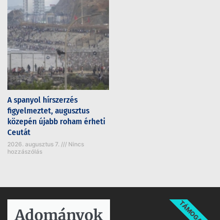
A spanyol hírszerzés
figyelmeztet, augusztus
közepén újabb roham érheti
Ceutát
2026. augusztus 7.
Nincs
hozzászólás
TÁMOGATÁS
Adományok​