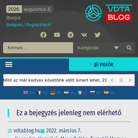
2026.
augusztus 8.
Ibolya
Belépés
/
Regisztráció
📹 VIDEÓK
int az már kedves követőink előtt ismert lehet, 2023-tól a Védet
EN
FR
DE
HU
IT
RU
ES
Ez a bejegyzés jelenleg nem elérhető
vdtablog.hu
2022. március 7.