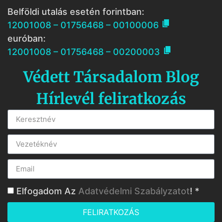
Belföldi utalás esetén forintban:

12001008 – 01756468 – 00100006
euróban:

12001008 – 01756468 – 00200003
Védett Társadalom Blog
Hírlevél feliratkozás
Elfogadom Az
Adatvédelmi Szabályzatot
! *
FELIRATKOZÁS