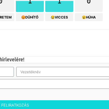
0
1
1
0
ERETEM
😡DÜHÍTŐ
😂VICCES
😮HÚHA
hírlevelére!
FELIRATKOZÁS