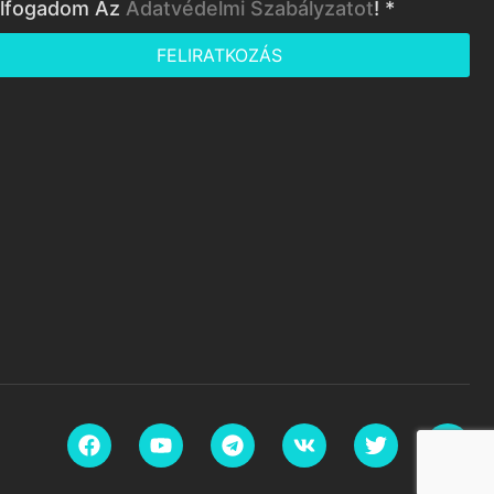
lfogadom Az
Adatvédelmi Szabályzatot
! *
FELIRATKOZÁS