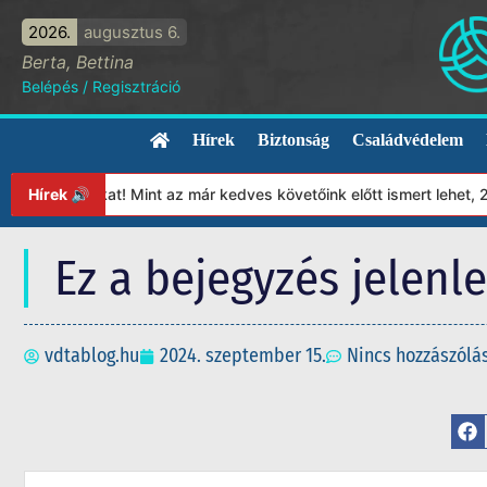
2026.
augusztus 6.
Berta, Bettina
Belépés
/
Regisztráció
Hírek
Biztonság
Családvédelem
ítványunkat! Mint az már kedves követőink előtt ismert lehet, 20
Hírek 🔊
Ez a bejegyzés jelenl
vdtablog.hu
2024. szeptember 15.
Nincs hozzászólá