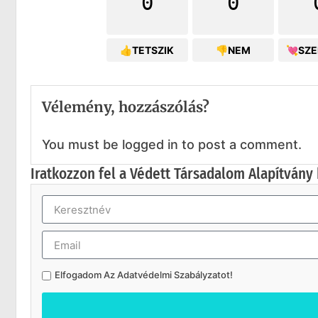
0
0
👍TETSZIK
👎NEM
💘SZ
Vélemény, hozzászólás?
You must be logged in to post a comment.
Iratkozzon fel a Védett Társadalom Alapítvány 
Elfogadom Az
Adatvédelmi Szabályzatot
!