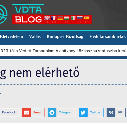
EN
FR
DE
HU
IT
RU
ES
Életvédelem
Vallás
Budapest Bizottság
Védőtársaink írták
23-tól a Védett Társadalom Alapítvány közhasznú státuszba került.
eg nem elérhető
s
Facebook
Email
Telegram
Twitter
VK