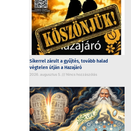
Sikerrel zárult a gyűjtés, tovább halad
végtelen útján a Hazajáró
2026. augusztus 5.
Nincs hozzászólás