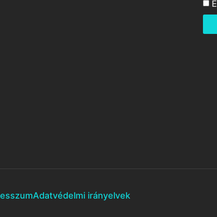
E
resszum
Adatvédelmi irányelvek