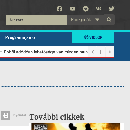
Kategóriák
📹 VIDEÓK
Programajánló
 Ebből adódóan lehetősége van minden munkánkat segíteni kívánó m
További cikkek
Nyomtat