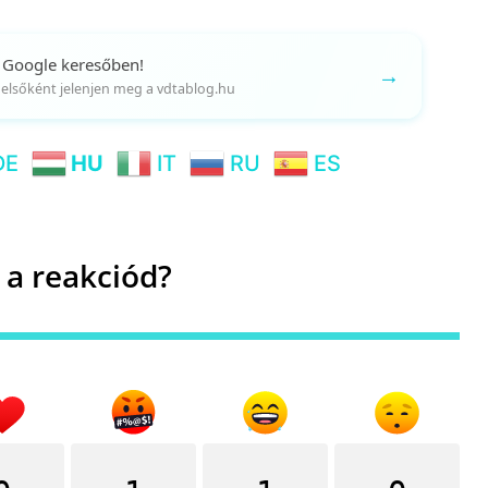
 Google keresőben!
→
gy elsőként jelenjen meg a vdtablog.hu
DE
HU
IT
RU
ES
 a reakciód?