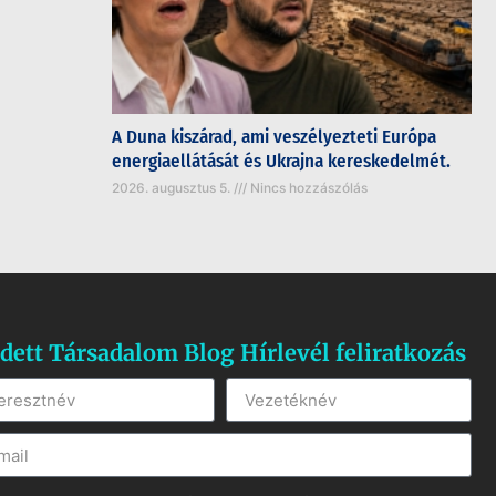
A Duna kiszárad, ami veszélyezteti Európa
energiaellátását és Ukrajna kereskedelmét.
2026. augusztus 5.
Nincs hozzászólás
dett Társadalom Blog Hírlevél feliratkozás