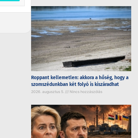
Roppant kellemetlen: akkora a hőség, hogy a
szomszédunkban két folyó is kiszáradhat
2026. augusztus 5.
Nincs hozzászólás