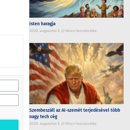
Isten haragja
2026. augusztus 5.
Nincs hozzászólás
Szembeszáll az AI-szemét terjedésével több
nagy tech cég
2026. augusztus 5.
Nincs hozzászólás