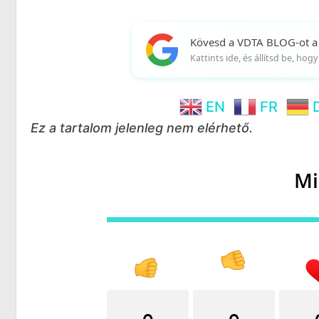
Kövesd a VDTA BLOG-ot a
Kattints ide, és állítsd be, ho
EN
FR
Ez a tartalom jelenleg nem elérhető.
Mi