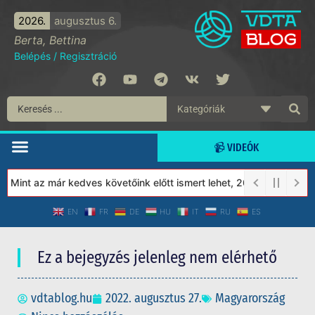
2026.
augusztus 6.
Berta, Bettina
Belépés
/
Regisztráció
📹 VIDEÓK
int az már kedves követőink előtt ismert lehet, 2023-tól a Védet
EN
FR
DE
HU
IT
RU
ES
Ez a bejegyzés jelenleg nem elérhető
vdtablog.hu
2022. augusztus 27.
Magyarország