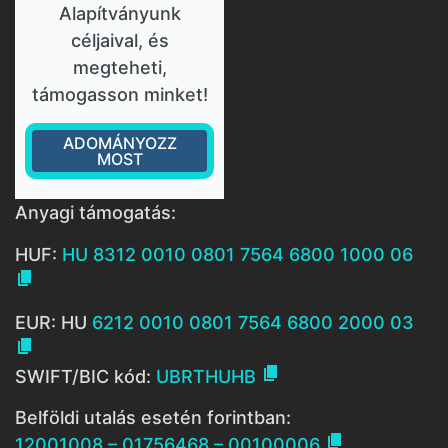
Alapítványunk
céljaival, és
megteheti,
támogasson minket!
ADOMÁNYOZZ
MOST
Anyagi támogatás:
HUF:
HU 8312 0010 0801 7564 6800 1000 06

EUR: HU
6212 0010 0801 7564 6800 2000 03


SWIFT/BIC kód:
UBRTHUHB
Belföldi utalás esetén forintban:

12001008 – 01756468 – 00100006