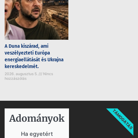
A Duna kiszárad, ami
veszélyezteti Európa
energiaellátását és Ukrajna
kereskedelmét.
2026. augusztus 5.
Nincs
hozzászólás
TÁMOGATÁS
Adományok​
Ha egyetért