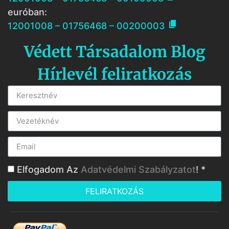
euróban:

12001008 – 01756468 – 00200003
Védett Társadalom Blog
Hírlevél feliratkozás
Elfogadom Az
Adatvédelmi Szabályzatot
! *
FELIRATKOZÁS