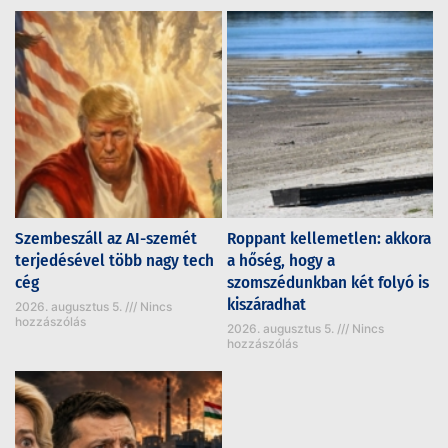
Szembeszáll az AI-szemét
Roppant kellemetlen: akkora
terjedésével több nagy tech
a hőség, hogy a
cég
szomszédunkban két folyó is
kiszáradhat
2026. augusztus 5.
Nincs
hozzászólás
2026. augusztus 5.
Nincs
hozzászólás