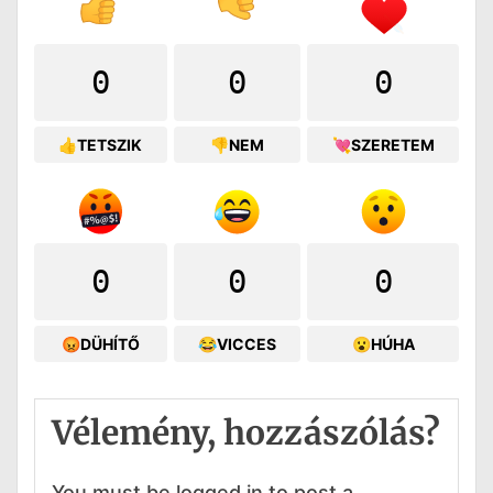
0
0
0
👍TETSZIK
👎NEM
💘SZERETEM
0
0
0
😡DÜHÍTŐ
😂VICCES
😮HÚHA
Vélemény, hozzászólás?
You must be logged in to post a