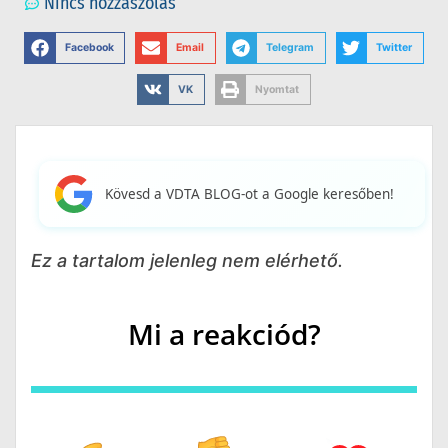
Nincs hozzászólás
Facebook
Email
Telegram
Twitter
VK
Nyomtat
Kövesd a VDTA BLOG-ot a Google keresőben!
Ez a tartalom jelenleg nem elérhető.
Mi a reakciód?