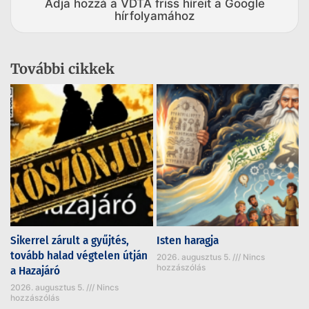
Adja hozzá a VDTA friss híreit a Google
hírfolyamához
További cikkek
Sikerrel zárult a gyűjtés,
Isten haragja
tovább halad végtelen útján
2026. augusztus 5.
Nincs
hozzászólás
a Hazajáró
2026. augusztus 5.
Nincs
hozzászólás