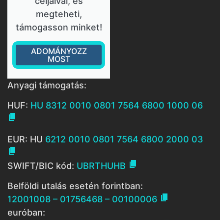
céljaival, és
megteheti,
támogasson minket!
ADOMÁNYOZZ
MOST
Anyagi támogatás:
HUF:
HU 8312 0010 0801 7564 6800 1000 06

EUR: HU
6212 0010 0801 7564 6800 2000 03


SWIFT/BIC kód:
UBRTHUHB
Belföldi utalás esetén forintban:

12001008 – 01756468 – 00100006
euróban: