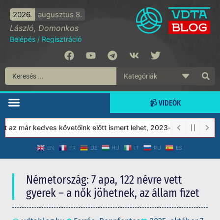
2026.
augusztus 8.
László, Domonkos
Belépés
/
Regisztráció
📹 VIDEÓK
z már kedves követőink előtt ismert lehet, 2023-tól a Védett Társ
EN
FR
DE
HU
IT
RU
ES
Németország: 7 apa, 122 névre vett
gyerek – a nők jöhetnek, az állam fizet