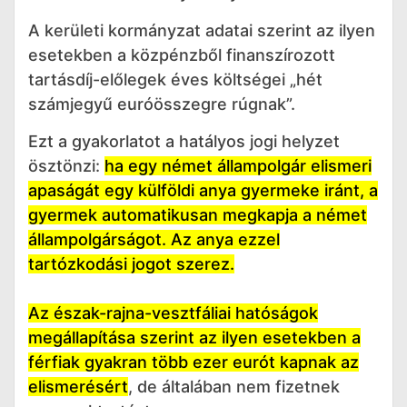
A kerületi kormányzat adatai szerint az ilyen
esetekben a közpénzből finanszírozott
tartásdíj-előlegek éves költségei „hét
számjegyű euróösszegre rúgnak”.
Ezt a gyakorlatot a hatályos jogi helyzet
ösztönzi:
ha egy német állampolgár elismeri
apaságát egy külföldi anya gyermeke iránt, a
gyermek automatikusan megkapja a német
állampolgárságot. Az anya ezzel
tartózkodási jogot szerez.
Az észak-rajna-vesztfáliai hatóságok
megállapítása szerint az ilyen esetekben a
férfiak gyakran több ezer eurót kapnak az
elismerésért
, de általában nem fizetnek