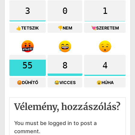
3
0
1
👍TETSZIK
👎NEM
💘SZERETEM
55
8
4
😡DÜHÍTŐ
😂VICCES
😮HÚHA
Vélemény, hozzászólás?
You must be logged in to post a
comment.