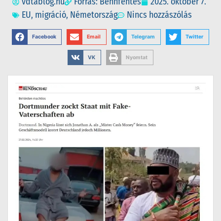
vdtablog.hu
Forrás: Bennfentes
2025. október 7.
EU
,
migráció
,
Németország
Nincs hozzászólás
Facebook
Email
Telegram
Twitter
VK
Nyomtat