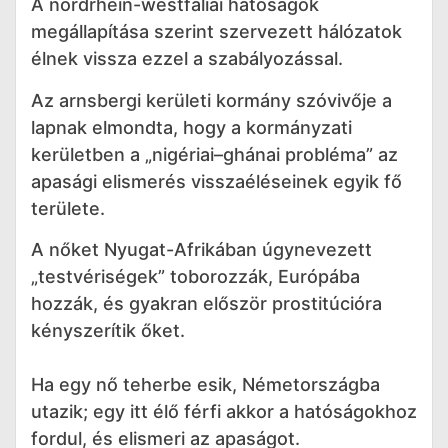
A nordrhein-westfáliai hatóságok
megállapítása szerint szervezett hálózatok
élnek vissza ezzel a szabályozással.
Az arnsbergi kerületi kormány szóvivője a
lapnak elmondta, hogy a kormányzati
kerületben a „nigériai–ghánai probléma” az
apasági elismerés visszaéléseinek egyik fő
területe.
A nőket Nyugat-Afrikában úgynevezett
„testvériségek” toborozzák, Európába
hozzák, és gyakran először prostitúcióra
kényszerítik őket.
Ha egy nő teherbe esik, Németországba
utazik; egy itt élő férfi akkor a hatóságokhoz
fordul, és elismeri az apaságot.