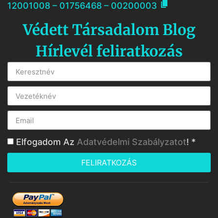

12001008 – 01756468 – 00200003
Védett Társadalom Blog
Hírlevél feliratkozás
Elfogadom Az
Adatvédelmi Szabályzatot
! *
FELIRATKOZÁS