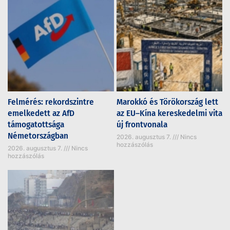
Felmérés: rekordszintre
Marokkó és Törökország lett
emelkedett az AfD
az EU–Kína kereskedelmi vita
támogatottsága
új frontvonala
Németországban
2026. augusztus 7.
Nincs
hozzászólás
2026. augusztus 7.
Nincs
hozzászólás