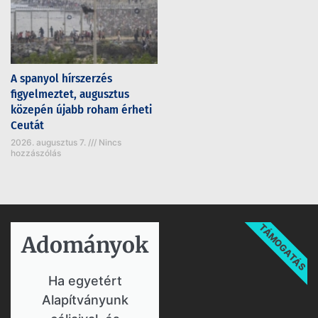
A spanyol hírszerzés
figyelmeztet, augusztus
közepén újabb roham érheti
Ceutát
2026. augusztus 7.
Nincs
hozzászólás
TÁMOGATÁS
Adományok​
Ha egyetért
Alapítványunk