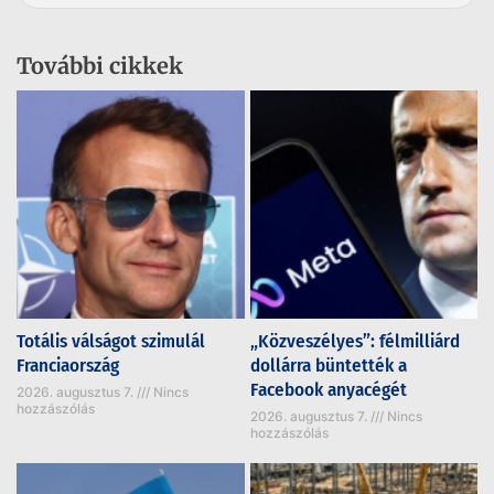
További cikkek
Totális válságot szimulál
„Közveszélyes”: félmilliárd
Franciaország
dollárra büntették a
Facebook anyacégét
2026. augusztus 7.
Nincs
hozzászólás
2026. augusztus 7.
Nincs
hozzászólás