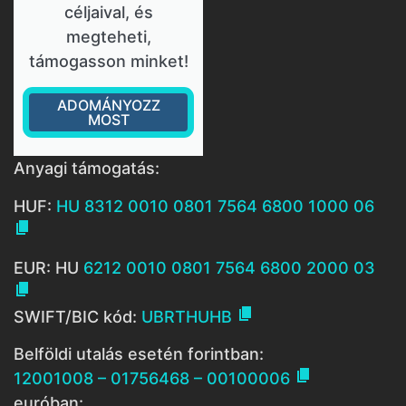
céljaival, és
megteheti,
támogasson minket!
ADOMÁNYOZZ
MOST
Anyagi támogatás:
HUF:
HU 8312 0010 0801 7564 6800 1000 06

EUR: HU
6212 0010 0801 7564 6800 2000 03


SWIFT/BIC kód:
UBRTHUHB
Belföldi utalás esetén forintban:

12001008 – 01756468 – 00100006
euróban: