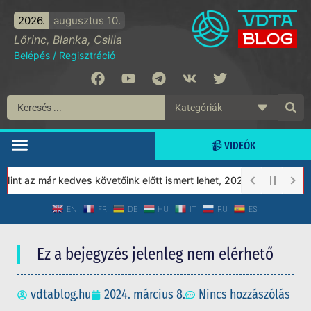
2026.
augusztus 10.
Lőrinc, Blanka, Csilla
Belépés
/
Regisztráció
📹 VIDEÓK
nt az már kedves követőink előtt ismert lehet, 2023-tól a Védett
EN
FR
DE
HU
IT
RU
ES
Ez a bejegyzés jelenleg nem elérhető
vdtablog.hu
2024. március 8.
Nincs hozzászólás