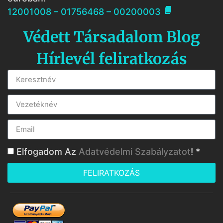

12001008 – 01756468 – 00200003
Védett Társadalom Blog
Hírlevél feliratkozás
Elfogadom Az
Adatvédelmi Szabályzatot
! *
FELIRATKOZÁS