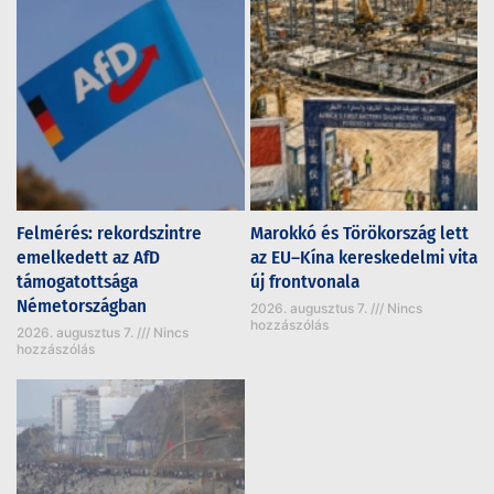
Felmérés: rekordszintre
Marokkó és Törökország lett
emelkedett az AfD
az EU–Kína kereskedelmi vita
támogatottsága
új frontvonala
Németországban
2026. augusztus 7.
Nincs
hozzászólás
2026. augusztus 7.
Nincs
hozzászólás