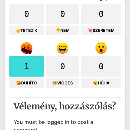
0
0
0
👍TETSZIK
👎NEM
💘SZERETEM
1
0
0
😡DÜHÍTŐ
😂VICCES
😮HÚHA
Vélemény, hozzászólás?
You must be logged in to post a
comment.