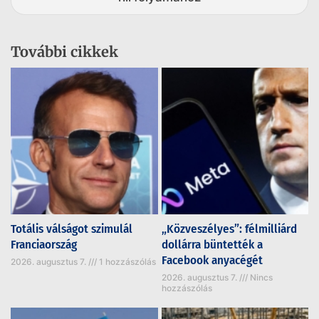
További cikkek
Totális válságot szimulál
„Közveszélyes”: félmilliárd
Franciaország
dollárra büntették a
Facebook anyacégét
2026. augusztus 7.
1 hozzászólás
2026. augusztus 7.
Nincs
hozzászólás