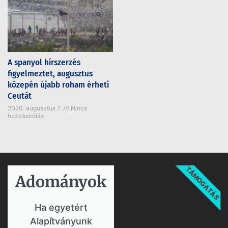
A spanyol hírszerzés
figyelmeztet, augusztus
közepén újabb roham érheti
Ceutát
2026. augusztus 7.
Nincs
hozzászólás
TÁMOGATÁS
Adományok​
Ha egyetért
Alapítványunk