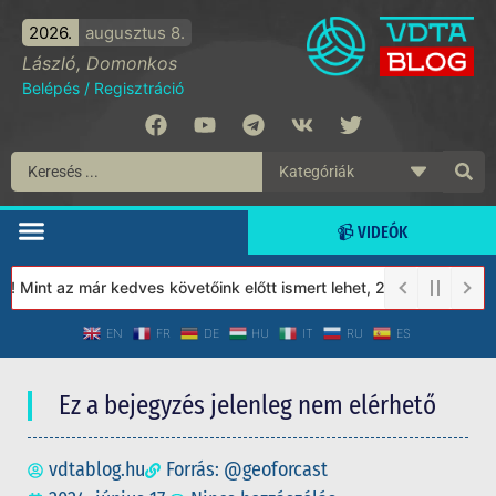
2026.
augusztus 8.
László, Domonkos
Belépés
/
Regisztráció
📹 VIDEÓK
Mint az már kedves követőink előtt ismert lehet, 2023-tól a Véde
EN
FR
DE
HU
IT
RU
ES
Ez a bejegyzés jelenleg nem elérhető
vdtablog.hu
Forrás: @geoforcast