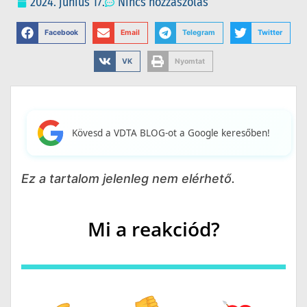
2024. június 17.
Nincs hozzászólás
Facebook
Email
Telegram
Twitter
VK
Nyomtat
Kövesd a VDTA BLOG-ot a Google keresőben!
Ez a tartalom jelenleg nem elérhető.
Mi a reakciód?