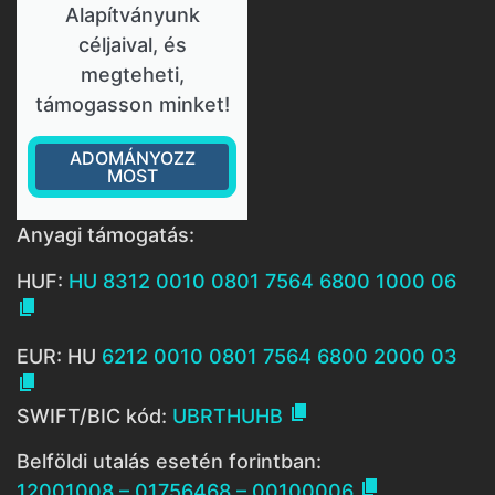
Alapítványunk
céljaival, és
megteheti,
támogasson minket!
ADOMÁNYOZZ
MOST
Anyagi támogatás:
HUF:
HU 8312 0010 0801 7564 6800 1000 06

EUR: HU
6212 0010 0801 7564 6800 2000 03


SWIFT/BIC kód:
UBRTHUHB
Belföldi utalás esetén forintban:

12001008 – 01756468 – 00100006