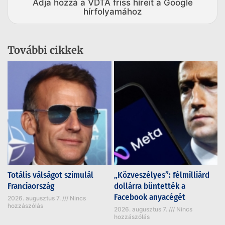
Adja hozzá a VDTA friss híreit a Google
hírfolyamához
További cikkek
Totális válságot szimulál
„Közveszélyes”: félmilliárd
Franciaország
dollárra büntették a
Facebook anyacégét
2026. augusztus 7.
Nincs
hozzászólás
2026. augusztus 7.
Nincs
hozzászólás