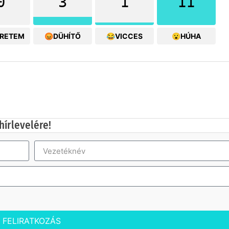
0
3
1
11
ERETEM
😡DÜHÍTŐ
😂VICCES
😮HÚHA
hírlevelére!
FELIRATKOZÁS