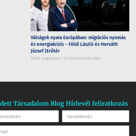
Válságok nyara Európában: migrációs nyomás
és energiakrízis – Földi László és Horváth
József |Erőtér
2026. augusztus 7.
Nincs hozzászólás
dett Társadalom Blog Hírlevél feliratkozás