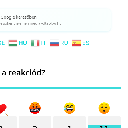
 Google keresőben!
→
gy elsőként jelenjen meg a vdtablog.hu
DE
HU
IT
RU
ES
 a reakciód?