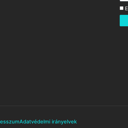
E
resszum
Adatvédelmi irányelvek