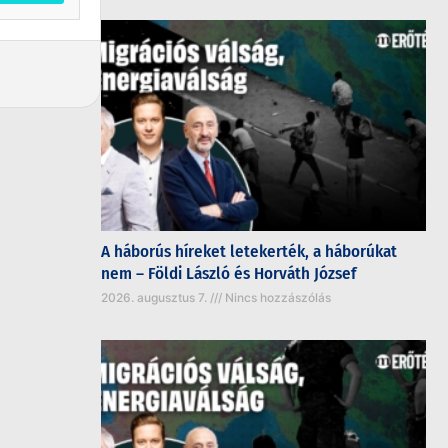
A háborús híreket letekerték, a háborúkat
nem – Földi László és Horváth József
2026. augusztus 7.
Nincs hozzászólás