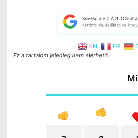
Kövesd a VDTA BLOG-ot a
Kattints ide, és állítsd be, ho
EN
FR
Ez a tartalom jelenleg nem elérhető.
Mi