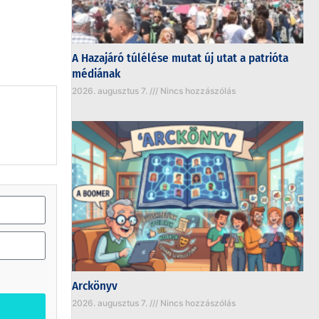
A Hazajáró túlélése mutat új utat a patrióta
médiának
2026. augusztus 7.
Nincs hozzászólás
Arckönyv
2026. augusztus 7.
Nincs hozzászólás