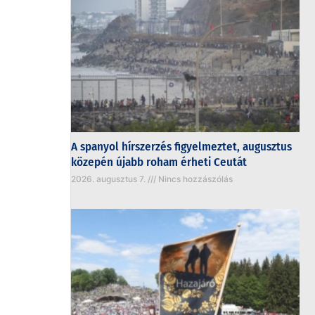
A spanyol hírszerzés figyelmeztet, augusztus
közepén újabb roham érheti Ceutát
2026. augusztus 7.
Nincs hozzászólás