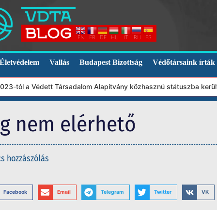
EN
FR
DE
HU
IT
RU
ES
Életvédelem
Vallás
Budapest Bizottság
Védőtársaink írták
-tól a Védett Társadalom Alapítvány közhasznú státuszba került. 
eg nem elérhető
cs hozzászólás
Facebook
Email
Telegram
Twitter
VK