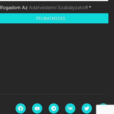
lfogadom Az
Adatvédelmi Szabályzatot
! *
FELIRATKOZÁS