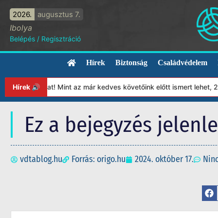
2026.
augusztus 7.
Ibolya
Belépés
/
Regisztráció
Hírek
Biztonság
Családvédelem
ványunkat! Mint az már kedves követőink előtt ismert lehet, 2023
Hírek 🔊
Ez a bejegyzés jelenl
vdtablog.hu
Forrás: origo.hu
2024. október 17.
Nin