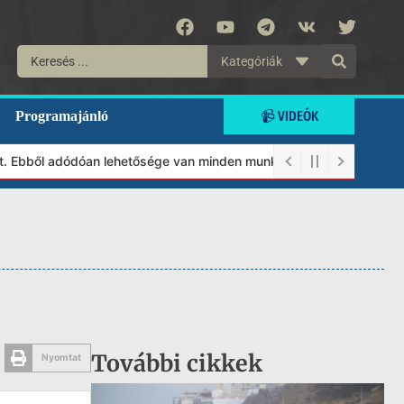
Kategóriák
📹 VIDEÓK
Programajánló
Ebből adódóan lehetősége van minden munkánkat segíteni kívánó ma
További cikkek
Nyomtat