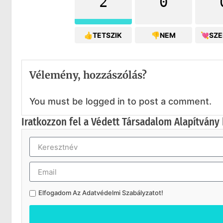
2
0
👍TETSZIK
👎NEM
💘SZ
Vélemény, hozzászólás?
You must be logged in to post a comment.
Iratkozzon fel a Védett Társadalom Alapítvány 
Elfogadom Az
Adatvédelmi Szabályzatot
!