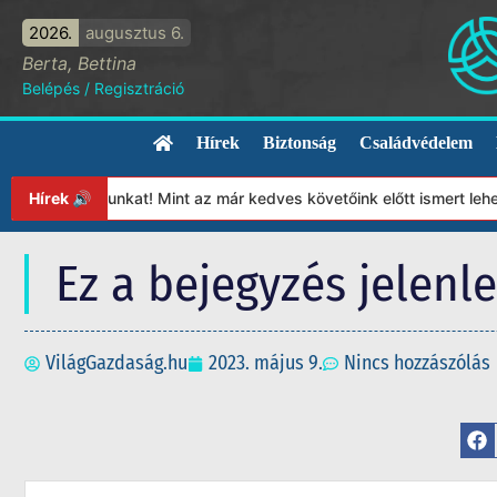
2026.
augusztus 6.
Berta, Bettina
Belépés
/
Regisztráció
Hírek
Biztonság
Családvédelem
apítványunkat! Mint az már kedves követőink előtt ismert lehet, 
Hírek 🔊
Ez a bejegyzés jelenl
VilágGazdaság.hu
2023. május 9.
Nincs hozzászólás