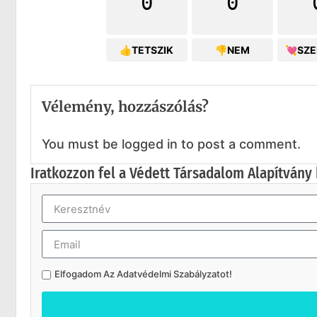
0
0
👍TETSZIK
👎NEM
💘SZ
Vélemény, hozzászólás?
You must be logged in to post a comment.
Iratkozzon fel a Védett Társadalom Alapítvány 
Elfogadom Az
Adatvédelmi Szabályzatot
!