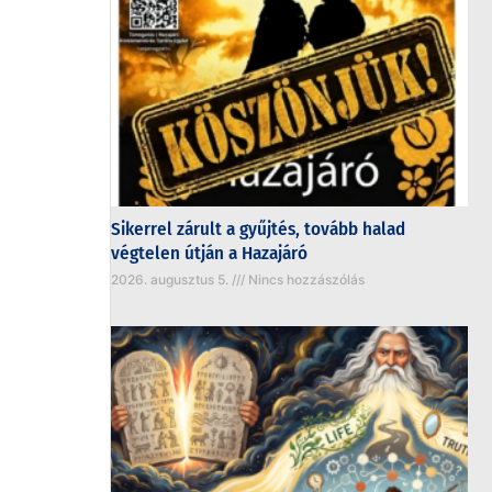
Sikerrel zárult a gyűjtés, tovább halad
végtelen útján a Hazajáró
2026. augusztus 5.
Nincs hozzászólás