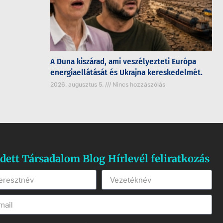
A Duna kiszárad, ami veszélyezteti Európa
energiaellátását és Ukrajna kereskedelmét.
2026. augusztus 5.
Nincs hozzászólás
dett Társadalom Blog Hírlevél feliratkozás