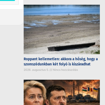
Roppant kellemetlen: akkora a hőség, hogy a
szomszédunkban két folyó is kiszáradhat
2026. augusztus 5.
Nincs hozzászólás