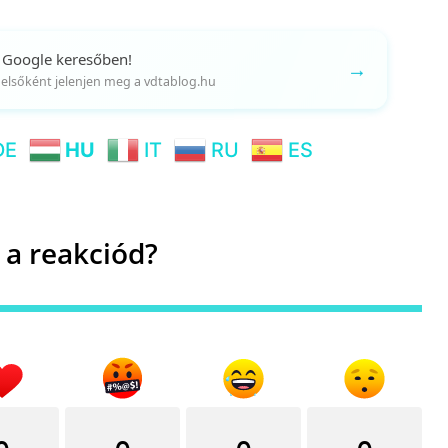
 Google keresőben!
→
gy elsőként jelenjen meg a vdtablog.hu
DE
HU
IT
RU
ES
 a reakciód?