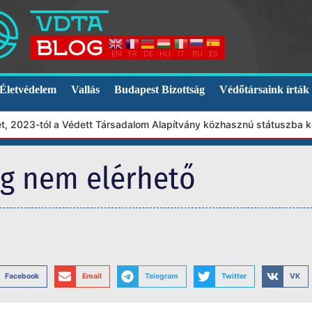
EN
FR
DE
HU
IT
RU
ES
Életvédelem
Vallás
Budapest Bizottság
Védőtársaink írták
2023-tól a Védett Társadalom Alapítvány közhasznú státuszba kerül
eg nem elérhető
Facebook
Email
Telegram
Twitter
VK