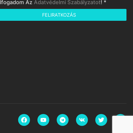
lfogadom Az
Adatvédelmi Szabályzatot
! *
FELIRATKOZÁS