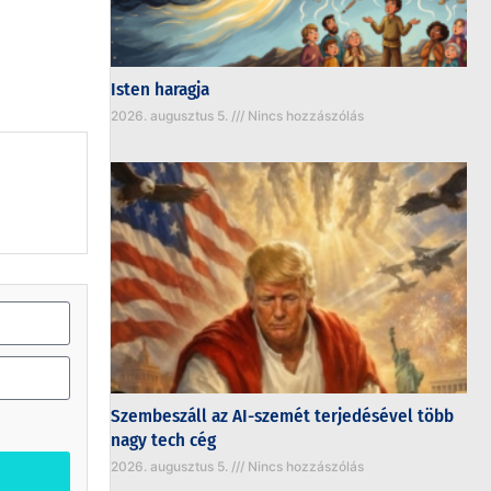
Isten haragja
2026. augusztus 5.
Nincs hozzászólás
Szembeszáll az AI-szemét terjedésével több
nagy tech cég
2026. augusztus 5.
Nincs hozzászólás