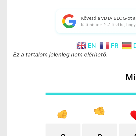
Kövesd a VDTA BLOG-ot a
Kattints ide, és állítsd be, ho
EN
FR
Ez a tartalom jelenleg nem elérhető.
Mi