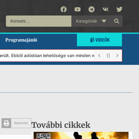
Kategóriák
📹 VIDEÓK
Programajánló
t. Ebből adódóan lehetősége van minden munkánkat segíteni kívánó
További cikkek
Nyomtat