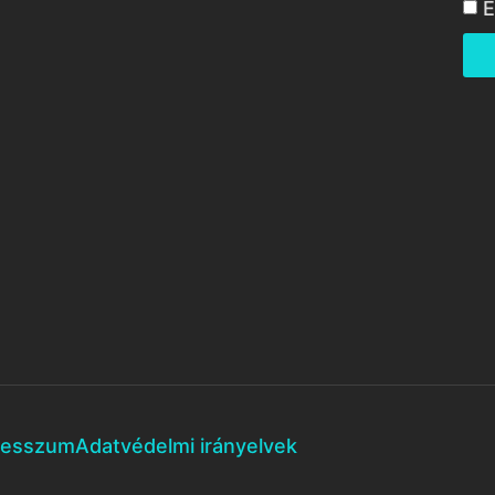
E
resszum
Adatvédelmi irányelvek