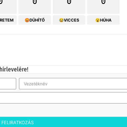
0
0
0
0
ERETEM
😡DÜHÍTŐ
😂VICCES
😮HÚHA
hírlevelére!
FELIRATKOZÁS