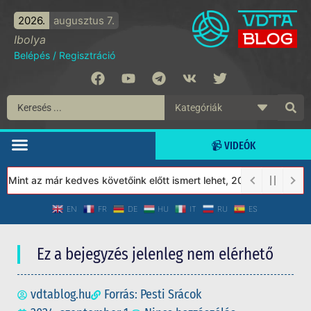
2026.
augusztus 7.
Ibolya
Belépés
/
Regisztráció
📹 VIDEÓK
int az már kedves követőink előtt ismert lehet, 2023-tól a Védet
EN
FR
DE
HU
IT
RU
ES
Ez a bejegyzés jelenleg nem elérhető
vdtablog.hu
Forrás: Pesti Srácok