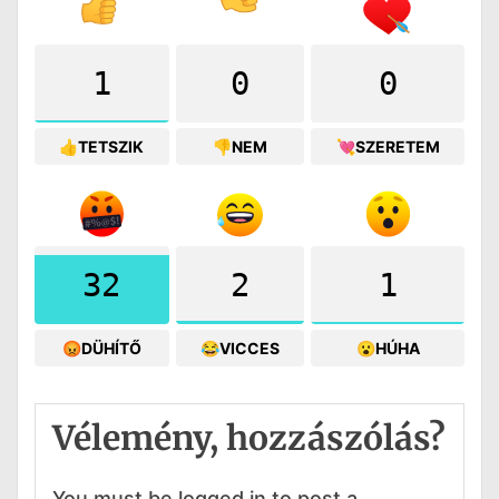
1
0
0
👍TETSZIK
👎NEM
💘SZERETEM
32
2
1
😡DÜHÍTŐ
😂VICCES
😮HÚHA
Vélemény, hozzászólás?
You must be logged in to post a