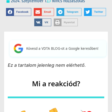
2024. szeptember 1.
Nincs hozzászólás
Facebook
Email
Telegram
Twitter
VK
Nyomtat
Kövesd a VDTA BLOG-ot a Google keresőben!
Ez a tartalom jelenleg nem elérhető.
Mi a reakciód?