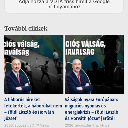
Adja hozzá a VDTA friss híreit a Google
hírfolyamához
További cikkek
A háborús híreket
Válságok nyara Európában:
letekerték, a háborúkat nem
migrációs nyomás és
– Földi László és Horváth
energiakrízis – Földi László
József
és Horváth József |Erőtér
2026. augusztus 7.
Nincs
2026. augusztus 7.
Nincs