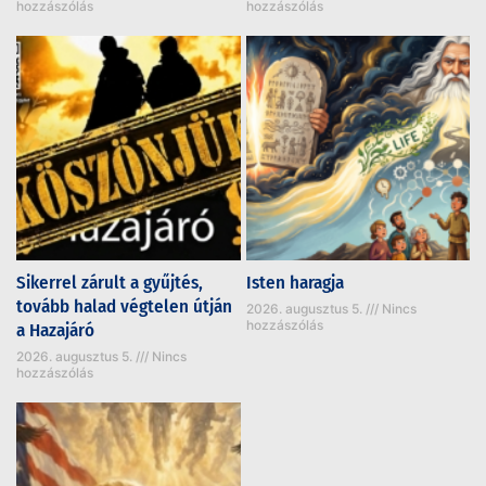
hozzászólás
hozzászólás
Sikerrel zárult a gyűjtés,
Isten haragja
tovább halad végtelen útján
2026. augusztus 5.
Nincs
hozzászólás
a Hazajáró
2026. augusztus 5.
Nincs
hozzászólás