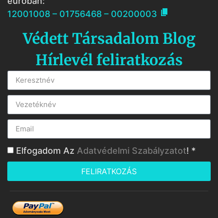
euróban:

12001008 – 01756468 – 00200003
Védett Társadalom Blog
Hírlevél feliratkozás
Elfogadom Az
Adatvédelmi Szabályzatot
! *
FELIRATKOZÁS