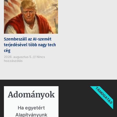
Szembeszáll az AI-szemét
terjedésével több nagy tech
cég
2026. augusztus 5.
Nincs
hozzászólás
TÁMOGATÁS
Adományok​
Ha egyetért
Alapítványunk