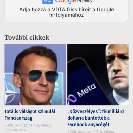
Adja hozzá a VDTA friss híreit a Google
hírfolyamához
További cikkek
Totális válságot szimulál
„Közveszélyes”: félmilliárd
Franciaország
dollárra büntették a
Facebook anyacégét
2026. augusztus 7.
Nincs
hozzászólás
2026. augusztus 7.
Nincs