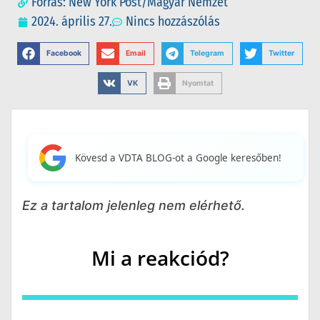
Forrás: New York Post/Magyar Nemzet
2024. április 27.
Nincs hozzászólás
Facebook
Email
Telegram
Twitter
VK
Nyomtat
Kövesd a VDTA BLOG-ot a Google keresőben!
Ez a tartalom jelenleg nem elérhető.
Mi a reakciód?