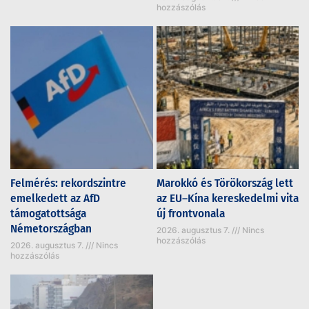
hozzászólás
Felmérés: rekordszintre
Marokkó és Törökország lett
emelkedett az AfD
az EU–Kína kereskedelmi vita
támogatottsága
új frontvonala
Németországban
2026. augusztus 7.
Nincs
hozzászólás
2026. augusztus 7.
Nincs
hozzászólás