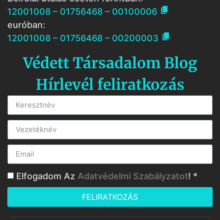

12001008 – 01756468 – 00100006
euróban:

12001008 – 01756468 – 00200003
Védett Társadalom Blog
Hírlevél feliratkozás
Elfogadom Az
Adatvédelmi Szabályzatot
! *
FELIRATKOZÁS