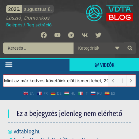
2026.
augusztus 8.
László, Domonkos
Belépés
/
Regisztráció
📹 VIDEÓK
int az már kedves követőink előtt ismert lehet, 2023-tól a Védett
EN
FR
DE
HU
IT
RU
ES
Ez a bejegyzés jelenleg nem elérhető
vdtablog.hu