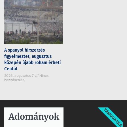
A spanyol hírszerzés
figyelmeztet, augusztus
közepén újabb roham érheti
Ceutát
2026. augusztus 7.
Nincs
hozzászólás
TÁMOGATÁS
Adományok​