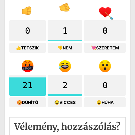
0
1
0
👍TETSZIK
👎NEM
💘SZERETEM
21
2
0
😡DÜHÍTŐ
😂VICCES
😮HÚHA
Vélemény, hozzászólás?