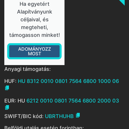
Ha egyetért
Alapítványunk
céljaival, és
megteheti,
támogasson minket!
ADOMÁNYOZZ
MOST
Anyagi támogatás:
HUF:
HU 8312 0010 0801 7564 6800 1000 06

EUR: HU
6212 0010 0801 7564 6800 2000 03


SWIFT/BIC kód:
UBRTHUHB
Belföldi utalás esetén forintban: