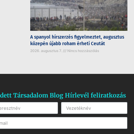
A spanyol hírszerzés figyelmeztet, augusztus
közepén újabb roham érheti Ceutát
2026. augusztus 7.
Nincs hozzászólás
dett Társadalom Blog Hírlevél feliratkozás