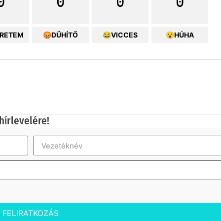
0
0
0
0
ERETEM
😡DÜHÍTŐ
😂VICCES
😮HÚHA
hírlevelére!
FELIRATKOZÁS