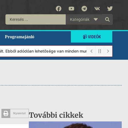
Kategóriák
📹 VIDEÓK
Programajánló
 Ebből adódóan lehetősége van minden munkánkat segíteni kívánó m
További cikkek
Nyomtat