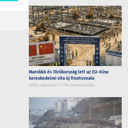
Marokkó és Törökország lett az EU–Kína
kereskedelmi vita új frontvonala
2026. augusztus 7.
Nincs hozzászólás