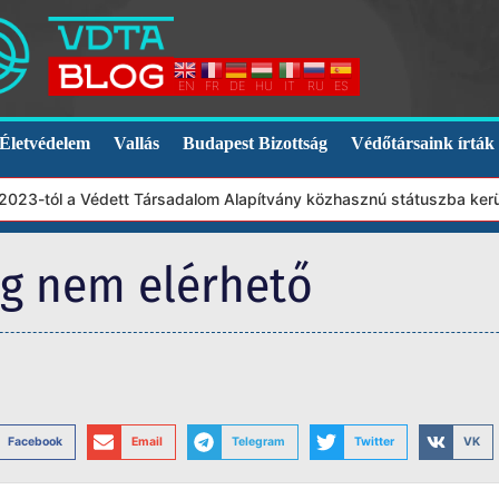
EN
FR
DE
HU
IT
RU
ES
Életvédelem
Vallás
Budapest Bizottság
Védőtársaink írták
23-tól a Védett Társadalom Alapítvány közhasznú státuszba került.
eg nem elérhető
Facebook
Email
Telegram
Twitter
VK