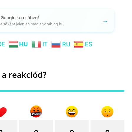
 Google keresőben!
→
gy elsőként jelenjen meg a vdtablog.hu
DE
HU
IT
RU
ES
 a reakciód?