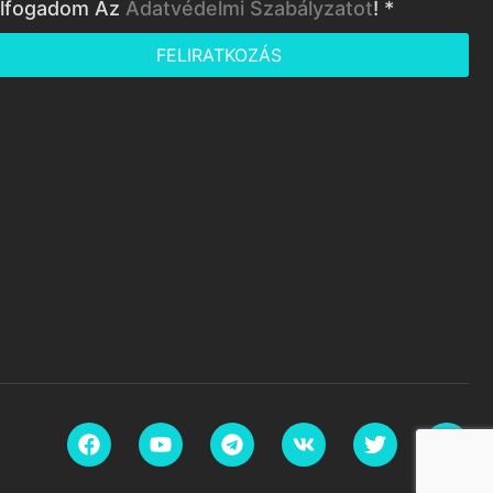
lfogadom Az
Adatvédelmi Szabályzatot
! *
FELIRATKOZÁS