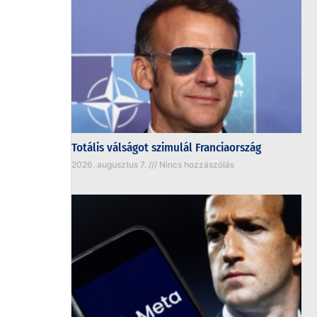
Totális válságot szimulál Franciaország
2026. augusztus 7.
Nincs hozzászólás