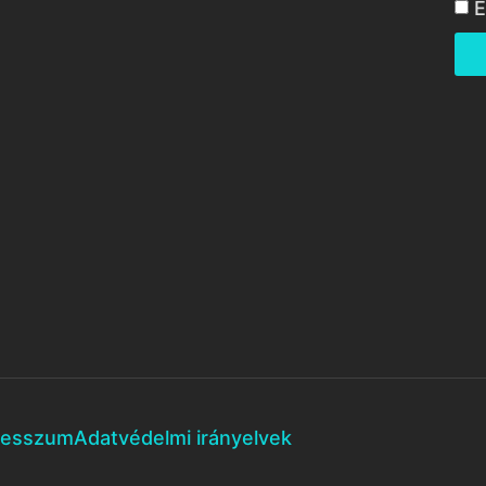
E
resszum
Adatvédelmi irányelvek