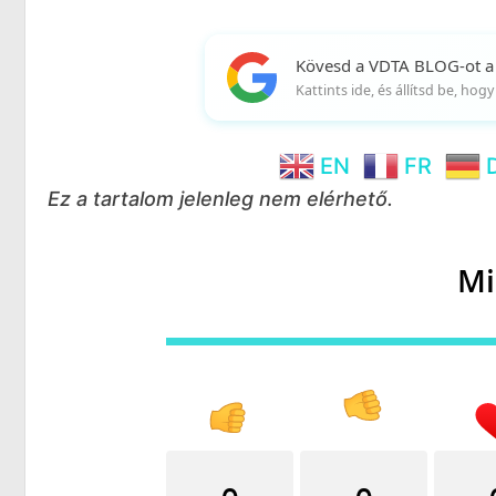
Kövesd a VDTA BLOG-ot a
Kattints ide, és állítsd be, ho
EN
FR
Ez a tartalom jelenleg nem elérhető.
Mi