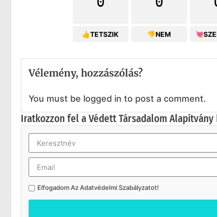
0
0
👍TETSZIK
👎NEM
💘SZ
Vélemény, hozzászólás?
You must be logged in to post a comment.
Iratkozzon fel a Védett Társadalom Alapítvány 
Elfogadom Az
Adatvédelmi Szabályzatot
!