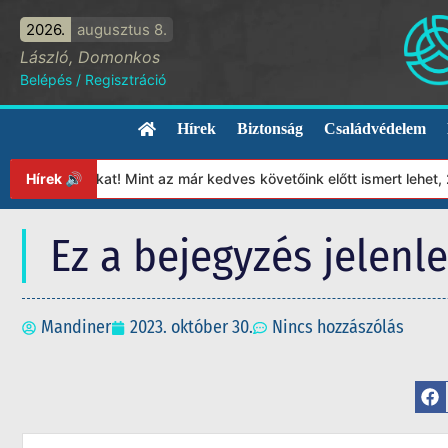
2026.
augusztus 8.
László, Domonkos
Belépés
/
Regisztráció
Hírek
Biztonság
Családvédelem
ítványunkat! Mint az már kedves követőink előtt ismert lehet, 20
Hírek 🔊
Ez a bejegyzés jelenl
Mandiner
2023. október 30.
Nincs hozzászólás