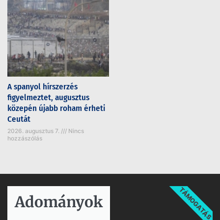
A spanyol hírszerzés
figyelmeztet, augusztus
közepén újabb roham érheti
Ceutát
2026. augusztus 7.
Nincs
hozzászólás
TÁMOGATÁS
Adományok​