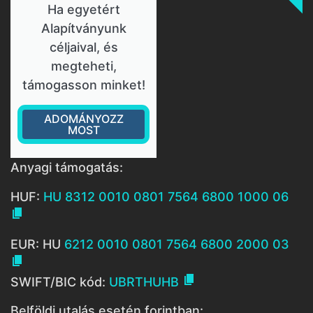
Ha egyetért
Alapítványunk
céljaival, és
megteheti,
támogasson minket!
ADOMÁNYOZZ
MOST
Anyagi támogatás:
HUF:
HU 8312 0010 0801 7564 6800 1000 06

EUR: HU
6212 0010 0801 7564 6800 2000 03


SWIFT/BIC kód:
UBRTHUHB
Belföldi utalás esetén forintban: