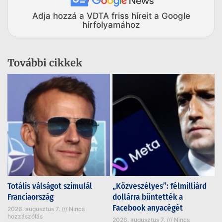
Adja hozzá a VDTA friss híreit a Google
hírfolyamához
További cikkek
Totális válságot szimulál
„Közveszélyes”: félmilliárd
Franciaország
dollárra büntették a
Facebook anyacégét
2026. augusztus 7.
Nincs
hozzászólás
2026. augusztus 7.
Nincs