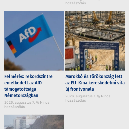
hozzászólás
Felmérés: rekordszintre
Marokkó és Törökország lett
emelkedett az AfD
az EU–Kína kereskedelmi vita
támogatottsága
új frontvonala
Németországban
2026. augusztus 7.
Nincs
hozzászólás
2026. augusztus 7.
Nincs
hozzászólás