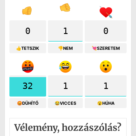
0
1
0
👍TETSZIK
👎NEM
💘SZERETEM
32
1
1
😡DÜHÍTŐ
😂VICCES
😮HÚHA
Vélemény, hozzászólás?