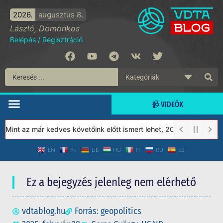
2026.
augusztus 8.
László, Domonkos
Belépés
/
Regisztráció
📹 VIDEÓK
int az már kedves követőink előtt ismert lehet, 2023-tól a Védet
EN
FR
DE
HU
IT
RU
ES
Ez a bejegyzés jelenleg nem elérhető
vdtablog.hu
Forrás: geopolitics