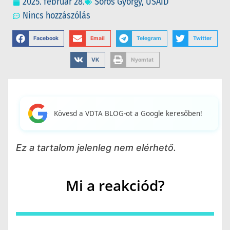
2025. február 28.
Soros György
,
USAID
Nincs hozzászólás
Facebook
Email
Telegram
Twitter
VK
Nyomtat
Kövesd a VDTA BLOG-ot a Google keresőben!
Ez a tartalom jelenleg nem elérhető.
Mi a reakciód?