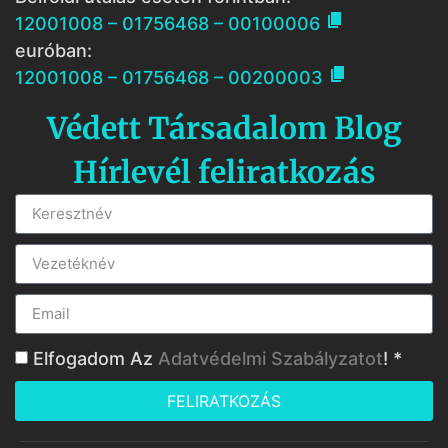

12001008 – 01756468 – 00100006
euróban:

12001008 – 01756468 – 00200003
Védett Társadalom Blog
Hírlevél feliratkozás
Elfogadom Az
Adatvédelmi Szabályzatot
! *
FELIRATKOZÁS