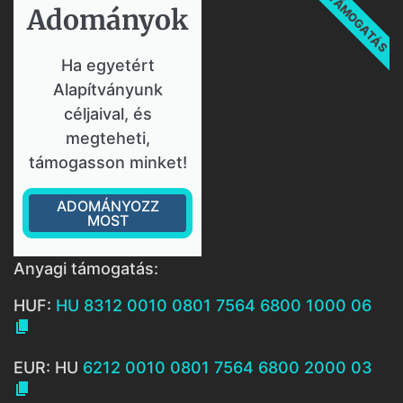
TÁMOGATÁS
Adományok​
Ha egyetért
Alapítványunk
céljaival, és
megteheti,
támogasson minket!
ADOMÁNYOZZ
MOST
Anyagi támogatás:
HUF:
HU 8312 0010 0801 7564 6800 1000 06

EUR: HU
6212 0010 0801 7564 6800 2000 03
