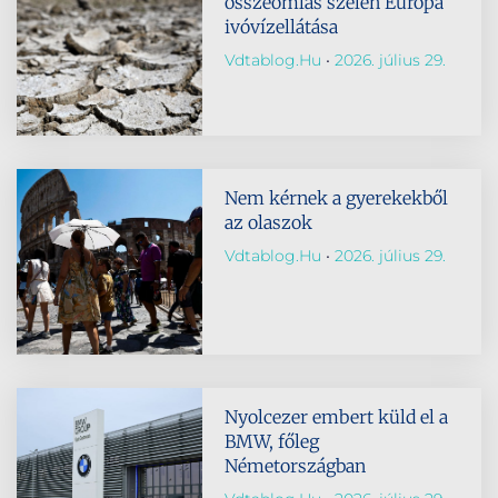
összeomlás szélén Európa
ivóvízellátása
Vdtablog.hu
2026. július 29.
Nem kérnek a gyerekekből
az olaszok
Vdtablog.hu
2026. július 29.
Nyolcezer embert küld el a
BMW, főleg
Németországban