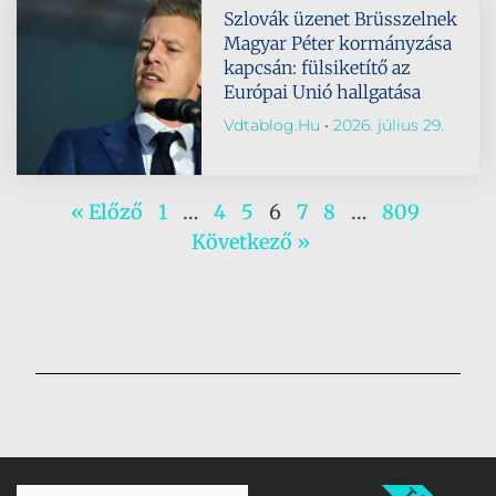
Szlovák üzenet Brüsszelnek
Magyar Péter kormányzása
kapcsán: fülsiketítő az
Európai Unió hallgatása
Vdtablog.hu
2026. július 29.
« Előző
1
…
4
5
6
7
8
…
809
Következő »