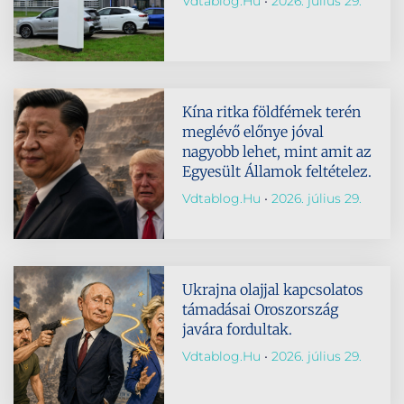
Vdtablog.hu
2026. július 29.
Kína ritka földfémek terén
meglévő előnye jóval
nagyobb lehet, mint amit az
Egyesült Államok feltételez.
Vdtablog.hu
2026. július 29.
Ukrajna olajjal kapcsolatos
támadásai Oroszország
javára fordultak.
Vdtablog.hu
2026. július 29.