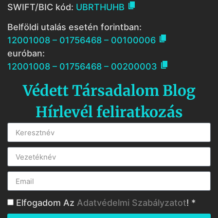

SWIFT/BIC kód:
UBRTHUHB
Belföldi utalás esetén forintban:

12001008 – 01756468 – 00100006
euróban:

12001008 – 01756468 – 00200003
Védett Társadalom Blog
Hírlevél feliratkozás
Elfogadom Az
Adatvédelmi Szabályzatot
! *