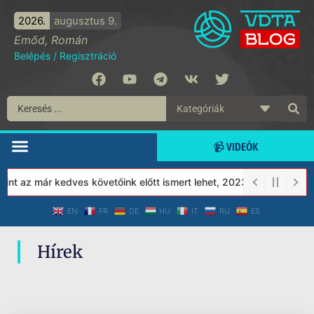
2026.
augusztus 9.
Emőd, Román
Belépés
/
Regisztráció
📹 VIDEÓK
t az már kedves követőink előtt ismert lehet, 2023-tól a Védett 
EN
FR
DE
HU
IT
RU
ES
Hírek