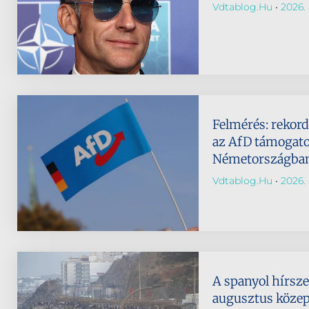
Vdtablog.hu
2026. 
Felmérés: rekor
az AfD támogato
Németországba
Vdtablog.hu
2026. 
A spanyol hírsze
augusztus köze