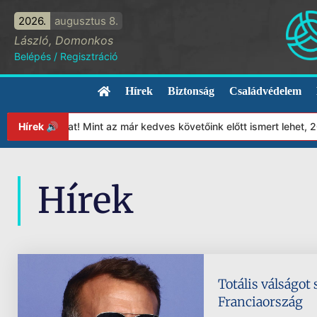
2026.
augusztus 8.
László, Domonkos
Belépés
/
Regisztráció
Hírek
Biztonság
Családvédelem
ítványunkat! Mint az már kedves követőink előtt ismert lehet, 20
Hírek 🔊
Hírek
Totális válságot
Franciaország