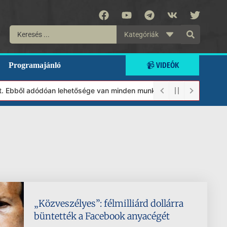
Kategóriák
📹 VIDEÓK
Programajánló
. Ebből adódóan lehetősége van minden munkánkat segíteni kívánó m
„Közveszélyes”: félmilliárd dollárra
büntették a Facebook anyacégét