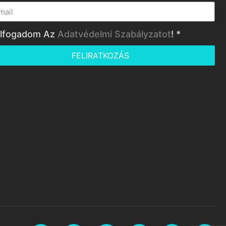
lfogadom Az
Adatvédelmi Szabályzatot
! *
FELIRATKOZÁS