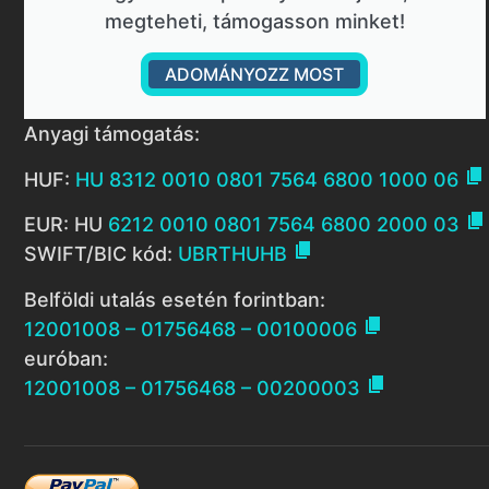
megteheti, támogasson minket!
ADOMÁNYOZZ MOST
Anyagi támogatás:

HUF:
HU 8312 0010 0801 7564 6800 1000 06

EUR: HU
6212 0010 0801 7564 6800 2000 03

SWIFT/BIC kód:
UBRTHUHB
Belföldi utalás esetén forintban:

12001008 – 01756468 – 00100006
euróban:

12001008 – 01756468 – 00200003