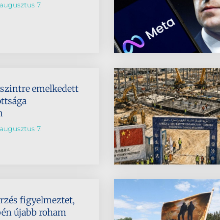
augusztus 7.
dszintre emelkedett
ttsága
n
augusztus 7.
rzés figyelmeztet,
pén újabb roham