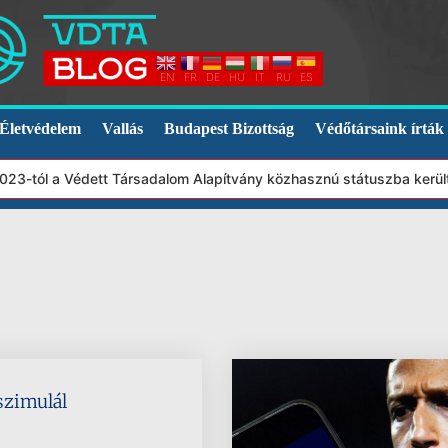
EN
FR
DE
HU
IT
RU
ES
Életvédelem
Vallás
Budapest Bizottság
Védőtársaink írták
23-tól a Védett Társadalom Alapítvány közhasznú státuszba került
 szimulál