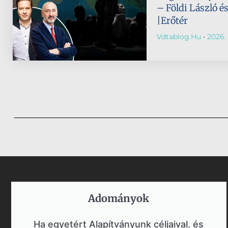
– Földi László é
|Erőtér
Vdtablog.hu
2026. 
Adományok​
Ha egyetért Alapítványunk céljaival, és