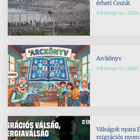
érheti Ceutát
Vdtablog.hu
2026. 
Arckönyv
Vdtablog.hu
2026. 
Válságok nyara 
migrációs nyomá