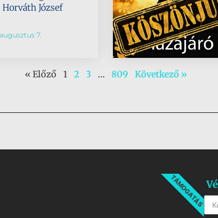
s Horváth József
augusztus 7.
« Előző
1
2
3
…
809
Következő »
TÁMOGATÁS
Vé