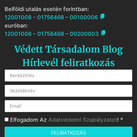
Belföldi utalás esetén forintban:

12001008 – 01756468 – 00100006
euróban:

12001008 – 01756468 – 00200003
Védett Társadalom Blog
Hírlevél feliratkozás
Elfogadom Az
Adatvédelmi Szabályzatot
! *
FELIRATKOZÁS