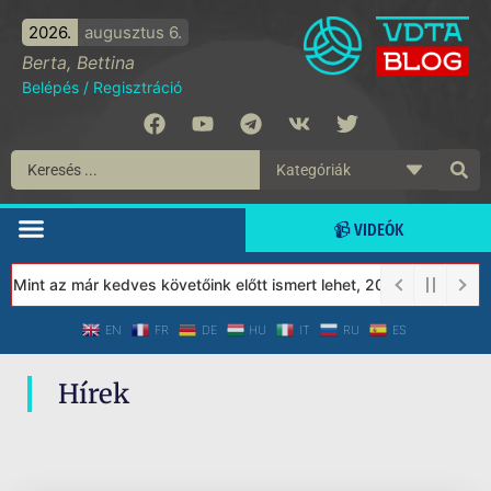
2026.
augusztus 6.
Berta, Bettina
Belépés
/
Regisztráció
📹 VIDEÓK
 Mint az már kedves követőink előtt ismert lehet, 2023-tól a Véd
EN
FR
DE
HU
IT
RU
ES
Hírek