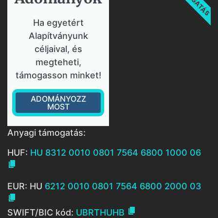
Ha egyetért
Alapítványunk
céljaival, és
megteheti,
támogasson minket!
ADOMÁNYOZZ
MOST
Anyagi támogatás:
HUF:
HU 8312 0010 0801 7564 6800 1000 06

EUR: HU
6212 0010 0801 7564 6800 2000 03


SWIFT/BIC kód:
UBRTHUHB