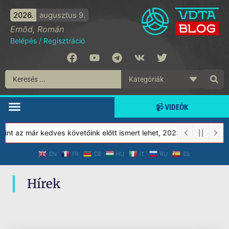
2026.
augusztus 9.
Emőd, Román
Belépés
/
Regisztráció
📹 VIDEÓK
nt az már kedves követőink előtt ismert lehet, 2023-tól a Védett 
EN
FR
DE
HU
IT
RU
ES
Hírek