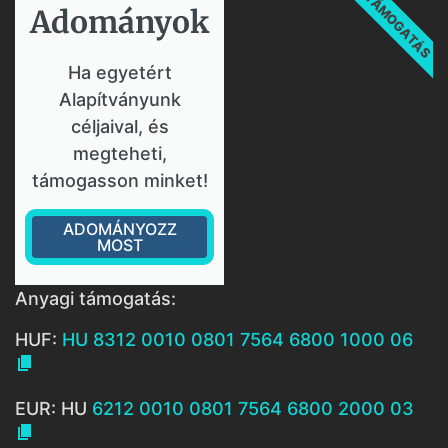
TÁMOGATÁS
Adományok​
Ha egyetért
Alapítványunk
céljaival, és
megteheti,
támogasson minket!
ADOMÁNYOZZ
MOST
Anyagi támogatás:
HUF:
HU 8312 0010 0801 7564 6800 1000 06

EUR: HU
6212 0010 0801 7564 6800 2000 03
