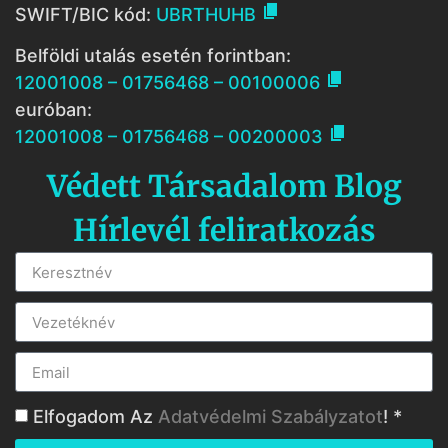

SWIFT/BIC kód:
UBRTHUHB
Belföldi utalás esetén forintban:

12001008 – 01756468 – 00100006
euróban:

12001008 – 01756468 – 00200003
Védett Társadalom Blog
Hírlevél feliratkozás
Elfogadom Az
Adatvédelmi Szabályzatot
! *