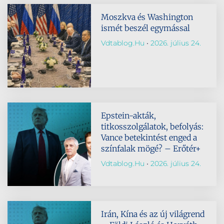
Moszkva és Washington
ismét beszél egymással
Vdtablog.hu
2026. július 24.
Epstein-akták,
titkosszolgálatok, befolyás:
Vance betekintést enged a
színfalak mögé? – Erőtér+
Vdtablog.hu
2026. július 24.
Irán, Kína és az új világrend