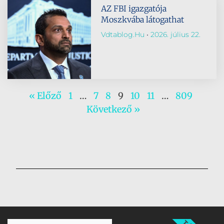
AZ FBI igazgatója
Moszkvába látogathat
Vdtablog.hu
2026. július 22.
« Előző
1
…
7
8
9
10
11
…
809
Következő »