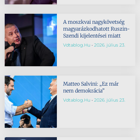
A moszkvai nagykövetség
magyarázkodhatott Ruszin-
Szendi kijelentései miatt
Vdtablog.hu
2026. július 23.
Matteo Salvini: „Ez már
nem demokrácia”
Vdtablog.hu
2026. július 23.