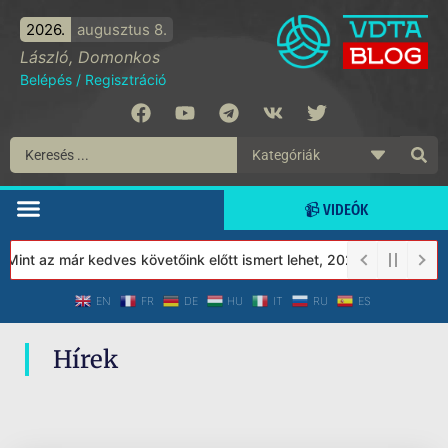
2026.
augusztus 8.
László, Domonkos
Belépés
/
Regisztráció
📹 VIDEÓK
int az már kedves követőink előtt ismert lehet, 2023-tól a Védet
EN
FR
DE
HU
IT
RU
ES
Hírek