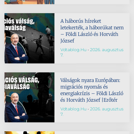
A háborús híreket
letekerték, a háborúkat nem
– Földi László és Horváth
József
Vdtablog.hu
2026. augusztus
7.
Válságok nyara Európában:
migrációs nyomás és
energiakrízis – Földi László
és Horváth József |Erőtér
Vdtablog.hu
2026. augusztus
7.