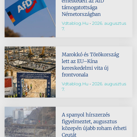
emelkedett az AfD
támogatottsága
Németországban
Vdtablog.hu
2026. augusztus
7.
Marokkó és Törökország
lett az EU–Kína
kereskedelmi vita új
frontvonala
Vdtablog.hu
2026. augusztus
7.
A spanyol hírszerzés
figyelmeztet, augusztus
közepén újabb roham érheti
Ceutát