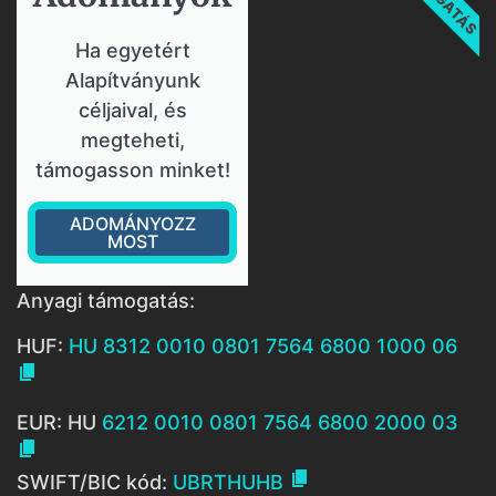
Ha egyetért
Alapítványunk
céljaival, és
megteheti,
támogasson minket!
ADOMÁNYOZZ
MOST
Anyagi támogatás:
HUF:
HU 8312 0010 0801 7564 6800 1000 06

EUR: HU
6212 0010 0801 7564 6800 2000 03


SWIFT/BIC kód:
UBRTHUHB