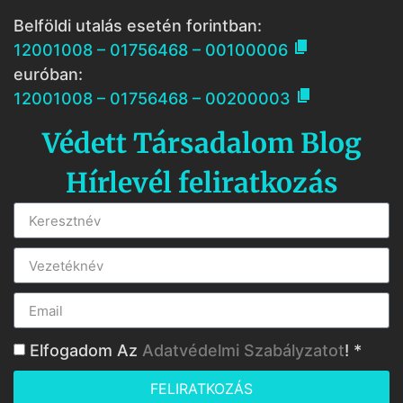
Belföldi utalás esetén forintban:

12001008 – 01756468 – 00100006
euróban:

12001008 – 01756468 – 00200003
Védett Társadalom Blog
Hírlevél feliratkozás
Elfogadom Az
Adatvédelmi Szabályzatot
! *
FELIRATKOZÁS