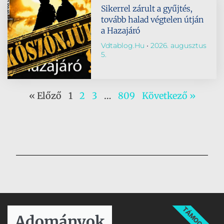
Sikerrel zárult a gyűjtés,
tovább halad végtelen útján
a Hazajáró
Vdtablog.hu
2026. augusztus
5.
« Előző
1
2
3
…
809
Következő »
TÁMOGATÁS
Adományok​