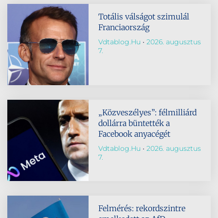
Totális válságot szimulál
Franciaország
Vdtablog.hu
2026. augusztus
7.
„Közveszélyes”: félmilliárd
dollárra büntették a
Facebook anyacégét
Vdtablog.hu
2026. augusztus
7.
Felmérés: rekordszintre